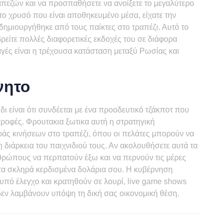
πεζών και να προσπαθήσετε να ανοίξετε το μεγαλύτερο
 το χρυσό που είναι αποθηκευμένο μέσα, είχατε την
 δημιουργήθηκε από τους παίκτες στο τραπέζι. Αυτό το
 βρείτε πολλές διαφορετικές εκδοχές του σε διάφορα
λαγές είναι η τρέχουσα κατάσταση μεταξύ Ρωσίας και
νητο
δι είναι ότι συνδέεται με ένα προοδευτικό τζάκποτ που
ροφές. Φρουτακια ξωτικα αυτή η στρατηγική
ράς κινήσεων στο τραπέζι, όπου οι πελάτες μπορούν να
 διάρκεια του παιχνιδιού τους. Αν ακολουθήσετε αυτά τα
νθρώπους να περπατούν έξω και να περνούν τις μέρες
 τα σκληρά κερδισμένα δολάρια σου. Η κυβέρνηση
 υπό έλεγχο και κρατηθούν σε λουρί, live game shows
δεν λαμβάνουν υπόψη τη δική σας οικονομική θέση.