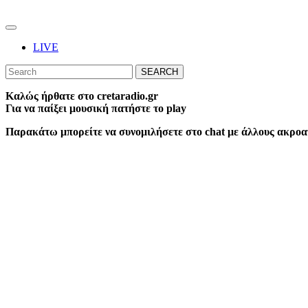
Skip
to
Open
content
Button
Skip
LIVE
to
CLOSE
Search
content
BUTTON
for:
Καλώς ήρθατε στο cretaradio.gr
Για να παίξει μουσική πατήστε το play
Παρακάτω μπορείτε να συνομιλήσετε στο chat με άλλους ακροατές