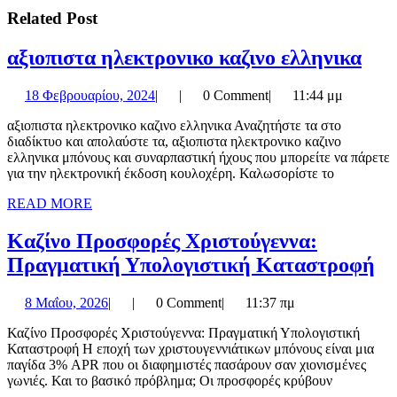
Related Post
αξι
αξιοπιστα ηλεκτρονικο καζινο ελληνικα
ηλε
18
18 Φεβρουαρίου, 2024
|
|
0 Comment
|
11:44 μμ
καζ
Φεβρουαρίου,
ελλ
αξιοπιστα ηλεκτρονικο καζινο ελληνικα Αναζητήστε τα στο
2024
διαδίκτυο και απολαύστε τα, αξιοπιστα ηλεκτρονικο καζινο
ελληνικα μπόνους και συναρπαστική ήχους που μπορείτε να πάρετε
για την ηλεκτρονική έκδοση κουλοχέρη. Καλωσορίστε το
READ
READ MORE
MORE
Καζίνο Προσφορές Χριστούγεννα:
Κα
Πραγματική Υπολογιστική Καταστροφή
Πρ
8
8 Μαΐου, 2026
|
|
0 Comment
|
11:37 πμ
Χρ
Μαΐου,
Πρ
Καζίνο Προσφορές Χριστούγεννα: Πραγματική Υπολογιστική
2026
Καταστροφή Η εποχή των χριστουγεννιάτικων μπόνους είναι μια
Υπ
παγίδα 3% APR που οι διαφημιστές πασάρουν σαν χιονισμένες
Κ
γωνιές. Και το βασικό πρόβλημα; Οι προσφορές κρύβουν