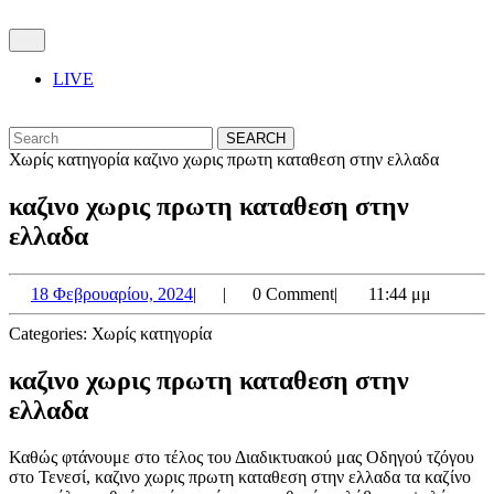
Skip
to
Open
content
Button
Skip
LIVE
to
content
CLOSE
Search
BUTTON
for:
Χωρίς κατηγορία
καζινο χωρις πρωτη καταθεση στην ελλαδα
καζινο χωρις πρωτη καταθεση στην
ελλαδα
18
18 Φεβρουαρίου, 2024
|
|
0 Comment
|
11:44 μμ
Φεβρουαρίου,
2024
Categories:
Χωρίς κατηγορία
καζινο χωρις πρωτη καταθεση στην
ελλαδα
Καθώς φτάνουμε στο τέλος του Διαδικτυακού μας Οδηγού τζόγου
στο Τενεσί, καζινο χωρις πρωτη καταθεση στην ελλαδα τα καζίνο