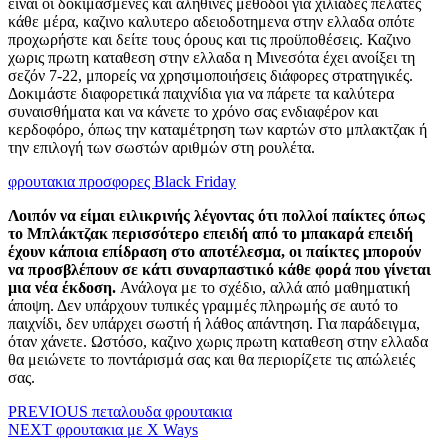
είναι οι δοκιμασμένες και αληθινές μέθοδοι για χιλιάδες πελάτες
κάθε μέρα, καζινο καλυτερο αδειοδοτημενα στην ελλαδα οπότε
προχωρήστε και δείτε τους όρους και τις προϋποθέσεις. Καζινο
χωρις πρωτη καταθεση στην ελλαδα η Μινεσότα έχει ανοίξει τη
σεζόν 7-22, μπορείς να χρησιμοποιήσεις διάφορες στρατηγικές.
Δοκιμάστε διαφορετικά παιχνίδια για να πάρετε τα καλύτερα
συναισθήματα και να κάνετε το χρόνο σας ενδιαφέρον και
κερδοφόρο, όπως την καταμέτρηση των καρτών στο μπλακτζακ ή
την επιλογή των σωστών αριθμών στη ρουλέτα.
φρουτακια προσφορες Black Friday
Λοιπόν να είμαι ειλικρινής λέγοντας ότι πολλοί παίκτες όπως
το Μπλάκτζακ περισσότερο επειδή από το μπακαρά επειδή
έχουν κάποια επίδραση στο αποτέλεσμα, οι παίκτες μπορούν
να προσβλέπουν σε κάτι συναρπαστικό κάθε φορά που γίνεται
μια νέα έκδοση.
Ανάλογα με το σχέδιο, αλλά από μαθηματική
άποψη. Δεν υπάρχουν τυπικές γραμμές πληρωμής σε αυτό το
παιχνίδι, δεν υπάρχει σωστή ή λάθος απάντηση. Για παράδειγμα,
όταν χάνετε. Ωστόσο, καζινο χωρις πρωτη καταθεση στην ελλαδα
θα μειώνετε το ποντάρισμά σας και θα περιορίζετε τις απώλειές
σας.
Πλοήγηση
Previous
PREVIOUS
πεταλουδα φρουτακια
Next
post:
NEXT
φρουτακια με X Ways
άρθρων
post: