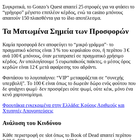
Συγκριτικά, το Gonzo’s Quest απαιτεί 25 στροφές για να φτάσει το
“γρήγορο” μέγιστο επιπλέον κέρδος, ενώ τα casino μπόνους
απαιτούν 150 πλαισθέντα για το ίδιο αποτέλεσμα.
Τα Ματωμένα Σημεία των Προσφορών
Καμία προσφορά δεν αποφεύγει το “μικρό γράμμα”· το
πραγματικό κόστος είναι 3 % του κεφαλαίου σου, ή περίπου 3 €
ανά 100 € μπόνους, όταν μετατραπεί σε πραγματικό χρήσιμο
κέρδος. Αν υπολογίσουμε 5 ευρωπαϊκούς παίκτες, ο μέσος όρος
κερδών είναι 12 € μετά αφαίρεσης του αδράντι.
Φαντάσου το λογοπαίγνιο: “VIP” μεταφράζεται σε “συνεχής
υπερβολή”. Το 100 € είναι όπως το δωρεάν δώρο ενός φούτου που
δε φτιάχνει ψωμί· δεν προσφέρει ούτε ψωμί, ούτε κέικ, μόνο ένα
κενό χαρτονομίσμα.
Φρουτάκια εγκεκριμένα στην Ελλάδα: Κρύους Αριθμούς και
Χτυπητές Απογοητεύσεις
Ανάλυση του Κινδύνου
Κάθε περιστροφή σε slot όπως το Book of Dead απαιτεί περίπου