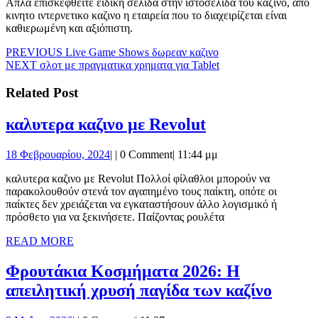
Απλά επισκεφθείτε ειδική σελίδα στην ιστοσελίδα του καζίνο, απο
κινητο ιντερνετικο καζινο η εταιρεία που το διαχειρίζεται είναι
καθιερωμένη και αξιόπιστη.
Πλοήγηση
Previous
PREVIOUS
Live Game Shows δωρεαν καζινο
Next
post:
NEXT
σλοτ με πραγματικα χρηματα για Tablet
άρθρων
post:
Related Post
καλυτερα
καλυτερα καζινο με Revolut
καζινο
18
18 Φεβρουαρίου, 2024
|
|
0 Comment
|
11:44 μμ
με
Φεβρουαρίου,
Revolut
καλυτερα καζινο με Revolut Πολλοί φίλαθλοι μπορούν να
2024
παρακολουθούν στενά τον αγαπημένο τους παίκτη, οπότε οι
παίκτες δεν χρειάζεται να εγκαταστήσουν άλλο λογισμικό ή
πρόσθετο για να ξεκινήσετε. Παίζοντας ρουλέτα
READ
READ MORE
MORE
Φρουτάκια Κοσμήματα 2026: Η
Φρουτ
απειλητική χρυσή παγίδα των καζίνο
Κοσμ