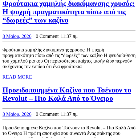
Φρούτακια χαμηλής διακύμανσης χρυσός:
αλήθεια
Η ψυχρή πραγματικότητα πίσω από τις
που
Φρούτακια
“δωρεές” των καζίνο
κανείς
χαμηλής
δεν
διακύμανσης
8
8 Μαΐου, 2026
|
|
0 Comment
|
11:37 πμ
λέει
Μαΐου,
χρυσός:
2026
Φρούτακια χαμηλής διακύμανσης χρυσός: Η ψυχρή
Η
πραγματικότητα πίσω από τις “δωρεές” των καζίνο Η ψευδαίσθηση
ψυχρή
του χαμηλού ρίσκου Οι περισσότεροι παίχτες μισήν ώρα περνούν
σκέχοντας την ελπίδα ότι ένα φρούτοκια
πραγματικότητα
READ
πίσω
READ MORE
MORE
από
Προειδοποιημένα Καζίνο που Τσένουν το
τις
Προειδ
Revolut – Πιο Καλά Από το Όνειρο
“δωρεές”
Καζίνο
των
που
8
8 Μαΐου, 2026
|
|
0 Comment
|
11:37 πμ
καζίνο
Μαΐου,
Τσένου
2026
Προειδοποιημένα Καζίνο που Τσένουν το Revolut – Πιο Καλά Από
το
το Όνειρο Η πρώτη αποτυχία που συναντά ένας παίκτης που