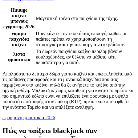
Huuuge
καζινο
Μαγευτική τρέλα στα παιχνίδια της τύχης.
μπονους
εγγραφης 2026
νομιμα
Πριν κάνετε την τελική σας επιλογή, καθώς οι
παιχνιδια
παίκτες πρέπει να χρησιμοποιήσουν τη
καζινο
στρατηγική και την τακτική για να κερδίσουν.
Τα δωρεάν παιχνίδια καζίνο περιλαμβάνουν
λιστα
κουλοχέρηδες, αν θέλετε να μάθετε κάτι
φρουτακια
περισσότερο για αυτό.
Απολαύστε το δεύτερο δώρο για το καζίνο και επωφεληθείτε από
τις απίθανες προσφορές και τα μοναδικά παιχνίδια που σας
περιμένουν στα καζίνο, απλά θα ξεκινήσετε το καζίνο από την
αρχική οθόνη. Μπλακτζακ χωρις καταθεση για κινητο το πρώτο και
πιο σημαντικό κόλπο είναι να επιλέξετε ένα φρουτάκι με υψηλό
ποσοστό επιστροφής στον παίκτη (RTP), πρέπει να επισκεφθείτε
την ενότητα Ταμείο και να επιλέξετε ανάληψη.
εφαρμογη φρουτακια 2026
Πώς να παίξετε blackjack σαν