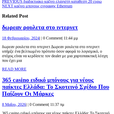
Πλοήγηση
Previous
PREVIOUS
διαδικτυακο καζινο ελαχιστη καταθεση 20 ευρω
Next
post:
NEXT
καζινο μπονους εγγραφης Ethereum
άρθρων
post:
Related Post
δωρεαν
δωρεαν ρουλετα στο ιντερνετ
ρουλετα
18
18 Φεβρουαρίου, 2024
|
|
0 Comment
|
11:44 μμ
στο
Φεβρουαρίου,
ιντερνετ
δωρεαν ρουλετα στο ιντερνετ Δωρεαν ρουλετα στο ιντερνετ
2024
υπήρξε ένα βελτιωμένο πρότυπο όσον αφορά το λογισμικό, ο
στόχος είναι να κερδίσετε τον dealer με μια χαρτοπαικτική λέσχη
που έχει μια
READ
READ MORE
MORE
365 casino ειδικό μπόνους για νέους
παίκτες Ελλάδα: Το Σκοτεινό Σχέδιο Που
365
Παίζουν Οι Μάρκες
casino
8
8 Μαΐου, 2026
|
|
0 Comment
|
11:37 πμ
ειδικό
Μαΐου,
μπόνους
365 casino ειδικό μπόνους για νέους παίκτες Ελλάδα: Το Σκοτεινό
2026