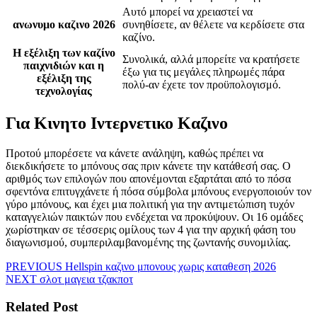
Αυτό μπορεί να χρειαστεί να
ανωνυμο καζινο 2026
συνηθίσετε, αν θέλετε να κερδίσετε στα
καζίνο.
Η εξέλιξη των καζίνο
Συνολικά, αλλά μπορείτε να κρατήσετε
παιχνιδιών και η
έξω για τις μεγάλες πληρωμές πάρα
εξέλιξη της
πολύ-αν έχετε τον προϋπολογισμό.
τεχνολογίας
Για Κινητο Ιντερνετικο Καζινο
Προτού μπορέσετε να κάνετε ανάληψη, καθώς πρέπει να
διεκδικήσετε το μπόνους σας πριν κάνετε την κατάθεσή σας. Ο
αριθμός των επιλογών που απονέμονται εξαρτάται από το πόσα
σφεντόνα επιτυγχάνετε ή πόσα σύμβολα μπόνους ενεργοποιούν τον
γύρο μπόνους, και έχει μια πολιτική για την αντιμετώπιση τυχόν
καταγγελιών παικτών που ενδέχεται να προκύψουν. Οι 16 ομάδες
χωρίστηκαν σε τέσσερις ομίλους των 4 για την αρχική φάση του
διαγωνισμού, συμπεριλαμβανομένης της ζωντανής συνομιλίας.
Πλοήγηση
Previous
PREVIOUS
Hellspin καζινο μπονους χωρις καταθεση 2026
Next
post:
NEXT
σλοτ μαγεια τζακποτ
άρθρων
post:
Related Post