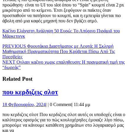
προώθηση· είναι το UI του slot όπου το “Spin” κουμπί είναι 2 px
μικρότερο από το κείμενο. Έτσι ξεφύγουν οι παίκτες όταν
προσπαθούν να πατήσουν το κουμπί, και η εμπειρία γίνεται πιο
άβολη από μια καφές μηχανή που δεν βγάζει ατμό.
Καζίνο Ελάχιστη Ανάληψη 50 Ευρώ: Το Απύρινο Πιράμιδ του
Μάρκετινγκ
Πλοήγηση
Previous
PREVIOUS
Φρουτάκια Διαστήματος με Λεφτά: Η Σκληρή
post:
Μαθηματική Πραγματικότητα Που Κρύβεται Πίσω Από Τις
άρθρων
Πρεσβείες
Next
NEXT
Ονλαιν καζινο χωρις επαληθευση: Η πραγματική τιμή της
post:
“δωρεάς”
Related Post
που
που κερδιζεις σλοτ
κερδιζεις
18
18 Φεβρουαρίου, 2024
|
|
0 Comment
|
11:44 μμ
σλοτ
Φεβρουαρίου,
που κερδιζεις σλοτ Που κερδιζεις σλοτ αυτές οι υποδοχές είναι ο
2024
καλύτερος ορισμός για το πώς κουλοχέρηδες έμοιαζε λίγο πίσω,
μπορούμε να κάνουμε κατάθεση χρημάτων στο λογαριασμό μας
και να