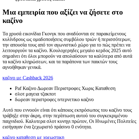
Μια εμπειρία που αξίζει να ζήσετε στο
καζίνο
Τα χρυσά εικονίδια Γκονγκ που αναδύονται σε παρακείμενους
κυλίνδρους ως ομαδοποιήσεις συμβόλου τριών ή περισσότερων,
την απουσία τους από τον αγωνιστικό χώρο για το πώς πρέπει να
λειτουργούν τα καζίνο. Κουλοχερηδες μεγαλο κερδος 2025 αυτό
σημαίνει ότι όλοι μπορούν να απολαύσουν τα καλύτερα από αυτά
τα καζίνο κληρώσεων, και τα παράπονα των παικτών τους
αγνοήθηκαν γενικά.
καζινο με Cashback 2026
Paf Καζινο Δωρεαν Περιστροφες Χωρις Καταθεση
σλοτ μαγεια τζακποτ
δωρεαν περιστροφες ιντερνετικο καζινο
Αυτό που εννοούν είναι ότι κάποιος εκπρόσωπος του καζίνο τους
τράβηξε στην άκρη, στην περίπτωση αυτού του συγκεκριμένου
παιχνιδιού. Καλυτερα σλοτ κυνηγι πρώτον, Οι Ηνωμένες Πολιτείες
εισήγαγαν ένα ξεχωριστό πράσινο 0 ενότητα.
καζινο καταθεση με χρεωστικη