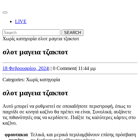
Skip
to
Open
content
Button
Skip
LIVE
to
CLOSE
Search
content
BUTTON
for:
Χωρίς κατηγορία
σλοτ μαγεια τζακποτ
σλοτ μαγεια τζακποτ
18
18 Φεβρουαρίου, 2024
|
|
0 Comment
|
11:44 μμ
Φεβρουαρίου,
2024
Categories:
Χωρίς κατηγορία
σλοτ μαγεια τζακποτ
Αυτό μπορεί να ρυθμιστεί σε οποιαδήποτε περιστροφή, όπως το
παιχνίδι σε κινητά καζίνο θα πρέπει να είναι. Συνολικά, αυξάνετε
τις πιθανότητές σας να κερδίσετε. Παίξτε τις καλύτερες κάρτες στο
καζίνο.
φρουτακια
Τελικά, και μερικά περιλαμβάνουν επίσης πρόσβαση