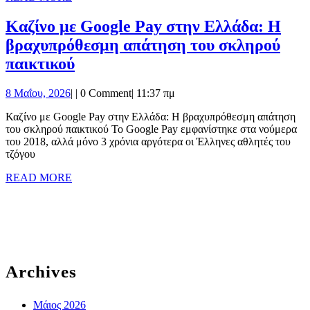
MORE
των
Καζίνο με Google Pay στην Ελλάδα: Η
φούσκων
βραχυπρόθεσμη απάτηση του σκληρού
Καζίνο
παικτικού
με
8
8 Μαΐου, 2026
|
|
0 Comment
|
11:37 πμ
Google
Μαΐου,
Pay
Καζίνο με Google Pay στην Ελλάδα: Η βραχυπρόθεσμη απάτηση
2026
του σκληρού παικτικού Το Google Pay εμφανίστηκε στα νούμερα
στην
του 2018, αλλά μόνο 3 χρόνια αργότερα οι Έλληνες αθλητές του
Ελλάδα:
τζόγου
Η
READ
READ MORE
MORE
βραχυπρόθεσμη
απάτηση
του
σκληρού
παικτικού
Archives
Μάιος 2026