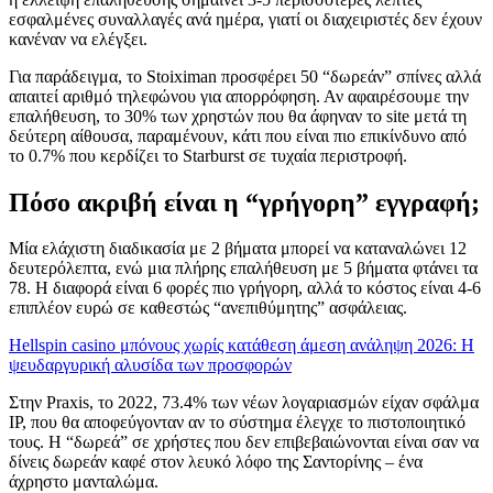
εσφαλμένες συναλλαγές ανά ημέρα, γιατί οι διαχειριστές δεν έχουν
κανέναν να ελέγξει.
Για παράδειγμα, το Stoiximan προσφέρει 50 “δωρεάν” σπίνες αλλά
απαιτεί αριθμό τηλεφώνου για απορρόφηση. Αν αφαιρέσουμε την
επαλήθευση, το 30% των χρηστών που θα άφηναν το site μετά τη
δεύτερη αίθουσα, παραμένουν, κάτι που είναι πιο επικίνδυνο από
το 0.7% που κερδίζει το Starburst σε τυχαία περιστροφή.
Πόσο ακριβή είναι η “γρήγορη” εγγραφή;
Μία ελάχιστη διαδικασία με 2 βήματα μπορεί να καταναλώνει 12
δευτερόλεπτα, ενώ μια πλήρης επαλήθευση με 5 βήματα φτάνει τα
78. Η διαφορά είναι 6 φορές πιο γρήγορη, αλλά το κόστος είναι 4-6
επιπλέον ευρώ σε καθεστώς “ανεπιθύμητης” ασφάλειας.
Hellspin casino μπόνους χωρίς κατάθεση άμεση ανάληψη 2026: Η
ψευδαργυρική αλυσίδα των προσφορών
Στην Praxis, το 2022, 73.4% των νέων λογαριασμών είχαν σφάλμα
IP, που θα αποφεύγονταν αν το σύστημα έλεγχε το πιστοποιητικό
τους. Η “δωρεά” σε χρήστες που δεν επιβεβαιώνονται είναι σαν να
δίνεις δωρεάν καφέ στον λευκό λόφο της Σαντορίνης – ένα
άχρηστο μανταλώμα.