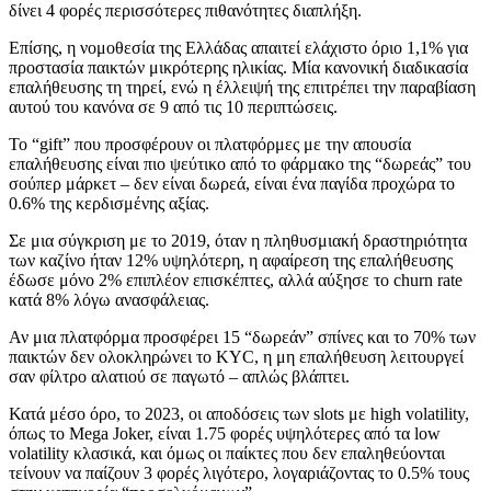
δίνει 4 φορές περισσότερες πιθανότητες διαπλήξη.
Επίσης, η νομοθεσία της Ελλάδας απαιτεί ελάχιστο όριο 1,1% για
προστασία παικτών μικρότερης ηλικίας. Μία κανονική διαδικασία
επαλήθευσης τη τηρεί, ενώ η έλλειψή της επιτρέπει την παραβίαση
αυτού του κανόνα σε 9 από τις 10 περιπτώσεις.
Το “gift” που προσφέρουν οι πλατφόρμες με την απουσία
επαλήθευσης είναι πιο ψεύτικο από το φάρμακο της “δωρεάς” του
σούπερ μάρκετ – δεν είναι δωρεά, είναι ένα παγίδα προχώρα το
0.6% της κερδισμένης αξίας.
Σε μια σύγκριση με το 2019, όταν η πληθυσμιακή δραστηριότητα
των καζίνο ήταν 12% υψηλότερη, η αφαίρεση της επαλήθευσης
έδωσε μόνο 2% επιπλέον επισκέπτες, αλλά αύξησε το churn rate
κατά 8% λόγω ανασφάλειας.
Αν μια πλατφόρμα προσφέρει 15 “δωρεάν” σπίνες και το 70% των
παικτών δεν ολοκληρώνει το KYC, η μη επαλήθευση λειτουργεί
σαν φίλτρο αλατιού σε παγωτό – απλώς βλάπτει.
Κατά μέσο όρο, το 2023, οι αποδόσεις των slots με high volatility,
όπως το Mega Joker, είναι 1.75 φορές υψηλότερες από τα low
volatility κλασικά, και όμως οι παίκτες που δεν επαληθεύονται
τείνουν να παίζουν 3 φορές λιγότερο, λογαριάζοντας το 0.5% τους