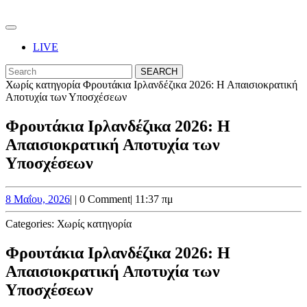
Skip
to
Open
content
Button
Skip
LIVE
to
CLOSE
Search
content
BUTTON
for:
Χωρίς κατηγορία
Φρουτάκια Ιρλανδέζικα 2026: Η Απαισιοκρατική
Αποτυχία των Υποσχέσεων
Φρουτάκια Ιρλανδέζικα 2026: Η
Απαισιοκρατική Αποτυχία των
Υποσχέσεων
8
8 Μαΐου, 2026
|
|
0 Comment
|
11:37 πμ
Μαΐου,
2026
Categories:
Χωρίς κατηγορία
Φρουτάκια Ιρλανδέζικα 2026: Η
Απαισιοκρατική Αποτυχία των
Υποσχέσεων