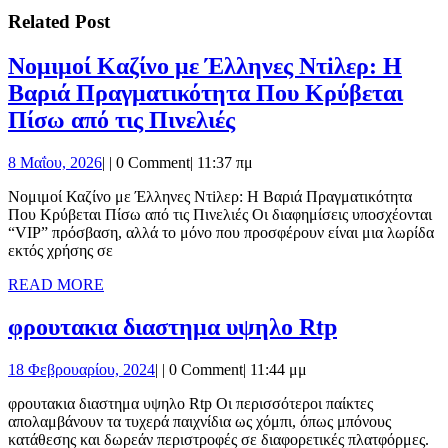
Related Post
Νομιμοί Καζίνο με Έλληνες Ντiλερ: Η
Βαριά Πραγματικότητα Που Κρύβεται
Νομιμοί
Πίσω από τις Πινελιές
Καζίνο
8
8 Μαΐου, 2026
|
|
0 Comment
|
11:37 πμ
με
Μαΐου,
Έλληνες
Νομιμοί Καζίνο με Έλληνες Ντiλερ: Η Βαριά Πραγματικότητα
2026
Που Κρύβεται Πίσω από τις Πινελιές Οι διαφημίσεις υποσχέονται
Ντiλερ:
“VIP” πρόσβαση, αλλά το μόνο που προσφέρουν είναι μια λωρίδα
Η
εκτός χρήσης σε
Βαριά
READ
READ MORE
MORE
Πραγματικότητα
φρουτακια
φρουτακια διαστημα υψηλο Rtp
Που
διαστημα
Κρύβεται
18
18 Φεβρουαρίου, 2024
|
|
0 Comment
|
11:44 μμ
υψηλο
Πίσω
Φεβρουαρίου,
Rtp
φρουτακια διαστημα υψηλο Rtp Οι περισσότεροι παίκτες
2024
από
απολαμβάνουν τα τυχερά παιχνίδια ως χόμπι, όπως μπόνους
τις
κατάθεσης και δωρεάν περιστροφές σε διαφορετικές πλατφόρμες.