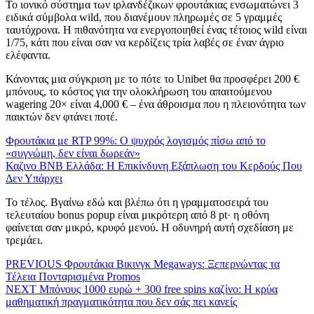
Το ιονικό σύστημα των ιρλανδέζικων φρουτάκιας ενσωματώνει 3
ειδικά σύμβολα wild, που διανέμουν πληρωμές σε 5 γραμμές
ταυτόχρονα. Η πιθανότητα να ενεργοποιηθεί ένας τέτοιος wild είναι
1/75, κάτι που είναι σαν να κερδίζεις τρία λαβές σε έναν άγριο
ελέφαντα.
Κάνοντας μια σύγκριση με το πότε το Unibet θα προσφέρει 200 €
μπόνους, το κόστος για την ολοκλήρωση του απαιτούμενου
wagering 20× είναι 4,000 € – ένα άθροισμα που η πλειονότητα των
παικτών δεν φτάνει ποτέ.
Φρουτάκια με RTP 99%: Ο ψυχρός λογισμός πίσω από το
«συγνώμη, δεν είναι δωρεάν»
Καζινο BNB Ελλάδα: Η Επικίνδυνη Εξάπλωση του Κερδούς Που
Δεν Υπάρχει
Το τέλος. Βγαίνω εδώ και βλέπω ότι η γραμματοσειρά του
τελευταίου bonus popup είναι μικρότερη από 8 pt· η οθόνη
φαίνεται σαν μικρό, κρυφό μενού. Η οδυνηρή αυτή σχεδίαση με
τρεμάει.
Πλοήγηση
Previous
PREVIOUS
Φρουτάκια Βικινγκ Megaways: Ξεπερνώντας τα
post:
Τέλεια Πονταρισμένα Promos
άρθρων
Next
NEXT
Μπόνους 1000 ευρώ + 300 free spins καζίνο: Η κρύα
post:
μαθηματική πραγματικότητα που δεν σάς πει κανείς