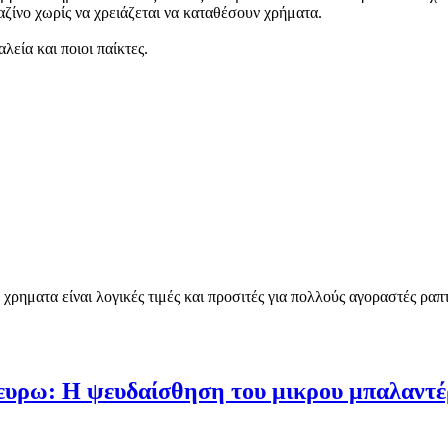
καζίνο χωρίς να χρειάζεται να καταθέσουν χρήματα.
λεία και ποιοι παίκτες.
 ευρω: Η ψευδαίσθηση του μικρου μπαλαντέ