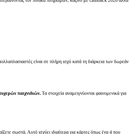
ατεβαίνοντας τον πίνακα πληρωμών, καζινο με cashback 2026 αλλά
πολλαπλασιαστές είναι σε πλήρη ισχύ κατά τη διάρκεια των δωρεάν
τυχερών παιχνιδιών.
Τα στοιχεία αναμειγνύονται φαινομενικά για
ίξετε σωστά. Αυτό ισχύει ιδιαίτερα για κάρτες όπως ένα 4 που