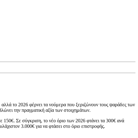
, αλλά το 2026 φέρνει τα νούμερα που ξεριζώνουν τους ψαράδες των
βλώνει την πραγματική αξία των στοιχημάτων.
ε 150€. Σε σύγκριση, το νέο όριο των 2026 φτάνει τα 300€ ανά
ουλάχιστον 3.000€ για να φτάσει στο όριο επιστροφής.