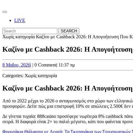
Skip
to
Open
content
Button
Skip
LIVE
to
CLOSE
Search
content
BUTTON
for:
Χωρίς κατηγορία
Καζίνο με Cashback 2026: Η Απογοήτευση Που Κ
Καζίνο με Cashback 2026: Η Απογοήτευση
8
8 Μαΐου, 2026
|
|
0 Comment
|
11:37 πμ
Μαΐου,
2026
Categories:
Χωρίς κατηγορία
Καζίνο με Cashback 2026: Η Απογοήτευση
Από το 2022 μέχρι το 2026 ο ανταγωνισμός στο χώρο των ελληνικών 
προσφορών. Δείτε πώς μια επιστροφή 10% σε απώλειες 2.500€ δεν ε
Δε γίνεται τυχαία: 888casino προσέφερε νωρίτερα 8% cashback πάνω 
σειρά. Η διαφορά είναι 2× το παλιό μέγιστο, κάτι που φαίνεται προ
Φρουτάκια Θάλασσα με Λεφτά: Τα Σκυταράκια των Στοιχηματικών 