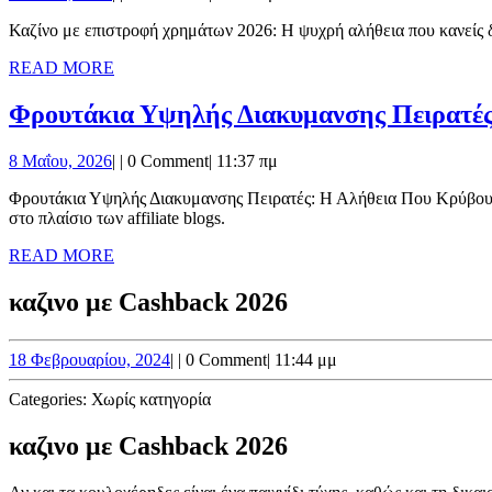
Μαΐου,
Καζίνο με επιστροφή χρημάτων 2026: Η ψυχρή αλήθεια που κανείς 
2026
READ
READ MORE
MORE
Φρουτάκια Υψηλής Διακυμανσης Πειρατές
8
8 Μαΐου, 2026
|
|
0 Comment
|
11:37 πμ
Μαΐου,
Φρουτάκια Υψηλής Διακυμανσης Πειρατές: Η Αλήθεια Που Κρύβουν οι Σπασμένοι Πυρήνες των Προωθήσεων Τα φρουτάκια υψηλής διακυμανσης πειρατές δεν είναι απλώς ένας όρος που χρησιμοποιείται
2026
στο πλαίσιο των affiliate blogs.
READ
READ MORE
MORE
καζινο με Cashback 2026
18
18 Φεβρουαρίου, 2024
|
|
0 Comment
|
11:44 μμ
Φεβρουαρίου,
2024
Categories:
Χωρίς κατηγορία
καζινο με Cashback 2026