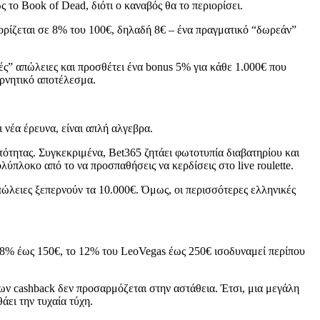
ως το Book of Dead, διότι ο καναβός θα το περιορίσει.
ριορίζεται σε 8% του 100€, δηλαδή 8€ – ένα πραγματικό “δωρεάν”
ς” απώλειες και προσθέτει ένα bonus 5% για κάθε 1.000€ που
αρνητικό αποτέλεσμα.
 νέα έρευνα, είναι απλή αλγεβρα.
τότητας. Συγκεκριμένα, Bet365 ζητάει φωτοτυπία διαβατηρίου και
λύπλοκο από το να προσπαθήσεις να κερδίσεις στο live roulette.
πώλειες ξεπερνούν τα 10.000€. Όμως, οι περισσότερες ελληνικές
ι 8% έως 150€, το 12% του LeoVegas έως 250€ ισοδυναμεί περίπου
 των cashback δεν προσαρμόζεται στην αστάθεια. Έτσι, μια μεγάλη
άει την τυχαία τύχη.