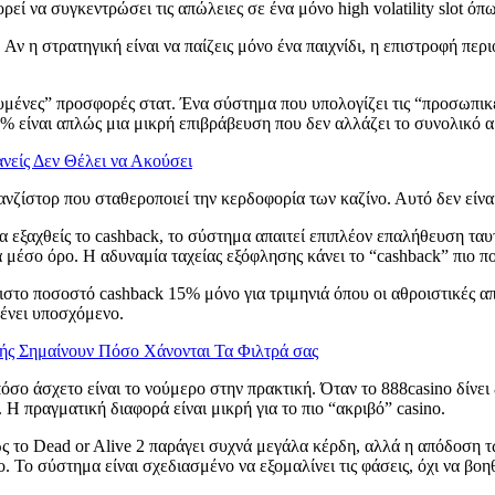
ρεί να συγκεντρώσει τις απώλειες σε ένα μόνο high volatility slot όπ
 Αν η στρατηγική είναι να παίζεις μόνο ένα παιχνίδι, η επιστροφή πε
μένες” προσφορές στατ. Ένα σύστημα που υπολογίζει τις “προσωπικέ
5% είναι απλώς μια μικρή επιβράβευση που δεν αλλάζει το συνολικό 
είς Δεν Θέλει να Ακούσει
νζίστορ που σταθεροποιεί την κερδοφορία των καζίνο. Αυτό δεν είναι
 εξαχθείς το cashback, το σύστημα απαιτεί επιπλέον επαλήθευση ταυ
ά μέσο όρο. Η αδυναμία ταχείας εξόφλησης κάνει το “cashback” πιο πο
γιστο ποσοστό cashback 15% μόνο για τριμηνιά όπου οι αθροιστικές α
μένει υποσχόμενο.
χής Σημαίνουν Πόσο Χάνονται Τα Φιλτρά σας
όσο άσχετο είναι το νούμερο στην πρακτική. Όταν το 888casino δίνε
Η πραγματική διαφορά είναι μικρή για το πιο “ακριβό” casino.
όπως το Dead or Alive 2 παράγει συχνά μεγάλα κέρδη, αλλά η απόδοση
 Το σύστημα είναι σχεδιασμένο να εξομαλίνει τις φάσεις, όχι να βοηθ