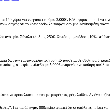
αι 150 γύροι για να φτάσει το όριο 3.000€. Κάθε γύρος μπορεί να είν
ίχνουν σαφώς ότι το «cashback» λειτουργεί σαν μια λανθασμένη συνα
ρδος ανά spin. Σύνολο κέρδους 250€. Ωστόσο, η απόδοση 10% cashba
 καμία δωρεάν χαρτονομισματική ροή. Εντάσσεται σε σύστημα 5 επιπέ
ς παίκτης στο τρίτο επίπεδο με 5.000€ αναμενόμενη καθαρή απώλεια 
 ώστε να προσελκύει παίκτες με μικρές τυχερές ελπίδες. Αν ένα καζί
εις”. Για παράδειγμα, 888casino απαιτεί ότι οι απώλειες πρέπει να π