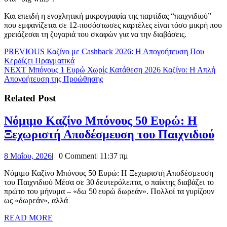
Και επειδή η ενοχλητική μικρογραφία της παρτίδας “παιχνιδιού”
που εμφανίζεται σε 12‑ποσόστωσες καρτέλες είναι τόσο μικρή που
χρειάζεσαι τη ζυγαριά του σκαφών για να την διαβάσεις.
Πλοήγηση
Previous
PREVIOUS
Καζίνο με Cashback 2026: Η Απογοήτευση Που
post:
Κερδίζει Πραγματικά
άρθρων
Next
NEXT
Μπόνους 1 Ευρώ Χωρίς Κατάθεση 2026 Καζίνο: Η Απλή
post:
Απογοήτευση της Προώθησης
Related Post
Νόμιμο Καζίνο Μπόνους 50 Ευρώ: Η
Νό
Ξεχωριστή Αποδέσμευση του Παιχνιδιού
Κα
8
8 Μαΐου, 2026
|
|
0 Comment
|
11:37 πμ
Μ
Μαΐου,
50
Νόμιμο Καζίνο Μπόνους 50 Ευρώ: Η Ξεχωριστή Αποδέσμευση
2026
του Παιχνιδιού Μέσα σε 30 δευτερόλεπτα, ο παίκτης διαβάζει το
Ε
πρώτο του μήνυμα – «δω 50 ευρώ δωρεάν». Πολλοί τα γυρίζουν
Η
ως «δωρεάν», αλλά
Ξε
READ
READ MORE
MORE