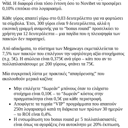
Wild. Η διαφορά είναι τόσο έντονη όσο το Novibet να προσφέρει
0,10% επιτόκιο στο λογαριασμό.
Κάθε γύρος απαιτεί γύρω στο 0,03 δευτερόλεπτο για να φορτώσει
τα σύμβολα. Έτσι, 300 γύροι είναι 9 δευτερόλεπτα, αλλά η
εικονική γραμμή αναμονής για το “bonus round” προσελκύει το
χρήστη για 12 δευτερόλεπτα – μια παγίδα που η πλειοψηφία των
παικτών δεν παρατηρεί.
Από αδικήματα, το σύστημα των Megaways εκμεταλλεύεται το
7,5% των παικτών που επιλέγουν την υψηλότερη αξία στοιχήματος
(π.χ. 5€). Η απώλεια είναι 0,375€ ανά γύρο – κάτι που αν το
πολλαπλασιάσουμε με 200 γύρους, φτάνει τα 75€.
Μία συγκριτική λίστα με πρακτικές “απαγόρευσης” που
ακολουθούν μερικά καζίνα:
Μην επιλέγετε “δωρεάν” μπόνους όταν το ελάχιστο
στοίχημα είναι 0,10€ – το “δωρεάν” κόστος στην
πραγματικότητα είναι 0,5€ για κάθε περιστροφή.
Αποφύγετε τα τυχαία “VIP” προγράμματα που απαιτούν
250π λογαριασμό κατά τη διάρκεια των πρώτων 30 ημερών
– το ROI είναι 0,4%.
Η ενσωμάτωση του bonus round με 5 πολλαπλασιαστές
είναι όπως να αγοράζεις ένα αυτοκίνητο με 20% έκπτωση,