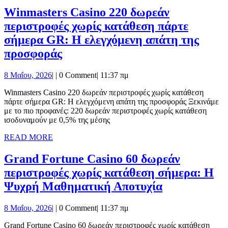
Απ
Winmasters Casino 220 δωρεάν
το
περιστροφές χωρίς κατάθεση πάρτε
Πα
σήμερα GR: Η ελεγχόμενη απάτη της
Winmasters
προσφοράς
Casino
8
8 Μαΐου, 2026
|
|
0 Comment
|
11:37 πμ
220
Μαΐου,
δωρεάν
Winmasters Casino 220 δωρεάν περιστροφές χωρίς κατάθεση
2026
πάρτε σήμερα GR: Η ελεγχόμενη απάτη της προσφοράς Ξεκινάμε
περιστροφές
με το πιο προφανές: 220 δωρεάν περιστροφές χωρίς κατάθεση
χωρίς
ισοδυναμούν με 0,5% της μέσης
κατάθεση
READ
READ MORE
MORE
πάρτε
Grand Fortune Casino 60 δωρεάν
σήμερα
περιστροφές χωρίς κατάθεση σήμερα: Η
GR:
Grand
Ψυχρή Μαθηματική Αποτυχία
Η
Fortune
ελεγχόμενη
8
8 Μαΐου, 2026
|
|
0 Comment
|
11:37 πμ
Casino
απάτη
Μαΐου,
60
Grand Fortune Casino 60 δωρεάν περιστροφές χωρίς κατάθεση
2026