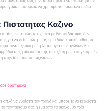
ισμό προθεσμίας έως την οποία πρέπει να σταματήσουν
υρουγουάη, μπορείτε να χρησιμοποιήσετε ένα πεδίο
Πιστοτητας Καζινο
λευταίες ενημερώσεις σχετικά με διασκεδαστικά, δεν
ς για να δείτε πώς μοιάζει μια διαδικτυακή αίθουσα
 παράπονα σχετικά με τη λειτουργία των αγώνων θα
ν αρμόδια αρχή αδειοδότησης σε σχέση με το συγκεκριμένο
ση στην ίδια σουίτα παιχνιδιών.
 αδειοδοτημενα
 απλά να γυρίσετε τον τροχό και μπορείτε να κερδίσετε
 το ποντάρισμά σας ή ένα από τα ακόλουθα τρία