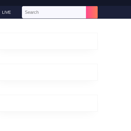
Search
LIVE
for: