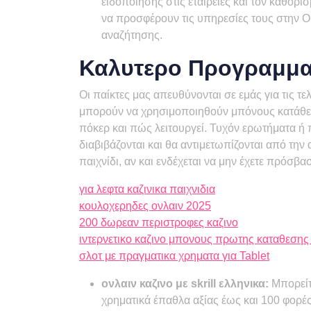
ειδοποίησης στις εταιρείες και τον καθορ
να προσφέρουν τις υπηρεσίες τους στην Ο
αναζήτησης.
Καλυτερο Προγραμμα 
Οι παίκτες μας απευθύνονται σε εμάς για τις τε
μπορούν να χρησιμοποιηθούν μπόνους κατάθεση
πόκερ και πώς λειτουργεί. Τυχόν ερωτήματα ή
διαβιβάζονται και θα αντιμετωπίζονται από τη
παιχνίδι, αν και ενδέχεται να μην έχετε πρόσβα
για λεφτα καζινικα παιχνιδια
κουλοχερηδες ονλαιν 2025
200 δωρεαν περιστροφες καζινο
ιντερνετικο καζινο μπονους πρωτης καταθεσης
σλοτ με πραγματικα χρηματα για Tablet
ονλαιν καζινο με skrill ελληνικα:
Μπορείτε
χρηματικά έπαθλα αξίας έως και 100 φορές