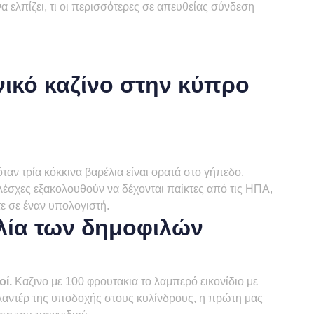
 ελπίζει, τι οι περισσότερες σε απευθείας σύνδεση
νικό καζίνο στην κύπρο
ταν τρία κόκκινα βαρέλια είναι ορατά στο γήπεδο.
λέσχες εξακολουθούν να δέχονται παίκτες από τις ΗΠΑ,
ε σε έναν υπολογιστή.
λία των δημοφιλών
οί.
Καζινο με 100 φρουτακια το λαμπερό εικονίδιο με
λαντέρ της υποδοχής στους κυλίνδρους, η πρώτη μας