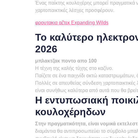
Ένας παίκτης κουλοχέρης μπορεί πραγματικά να
χαρτοπαικτικές λέσχες προσφέρουν.
φρουτακια αζτεκ Expanding Wilds
Το καλύτερο ηλεκτρο
2026
μπλακτζακ ποντο απο 100
Η τέχνη της καλής τύχης στο καζίνο.
Παίζετε σε ένα παιχνίδι οκτώ καταστρωμάτων, ό
Πολλές σε απευθείας σύνδεση χαρτοπαικτικές 
είναι συνήθως καλύτερα από αυτά που θα βρείτ
Η εντυπωσιακή ποικι
κουλοχέρηδων
Στην πραγματικότητα, είναι νομικά εκτελεστ
διαμάντια θα αντιπροσωπεύει το σύμβολο μπα