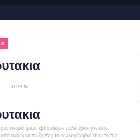
ια
ουτακια
|
11:44 μμ
ουτακια
όρος αγορά τριών εβδομάδων μόλις ξεκίνησε εδώ,
ματα ανά ώρα παίζοντας τα κουλοχέρηδες είναι το πιο