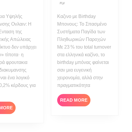
2026
2026
πμ
Η
Το
Μαύρη
Σπασμένο
Καζινο με Birthday
Ένταση
Συστήματα
νσης Ονλαιν: Η
Μπονους: Το Σπασμένο
της
Παγίδα
νταση της
Συστήματα Παγίδα των
Πραγματικής
των
ικής Απώλειας
Πληθωρικών Παροχών
Απώλειας
Πληθωρικών
ίκτυο δεν υπάρχει
Με 23 % του total turnover
Παροχών
» τίποτα· η
στα ελληνικά καζίνο, το
ά φρουτακια
birthday μπόνας φαίνεται
διακυμανσης
σαν μια ευγενική
ίναι ένα λογικό
χειρονομία, αλλά στην
0,2% κέρδους για
πραγματικότητα
READ
READ MORE
MORE
READ
 MORE
MORE