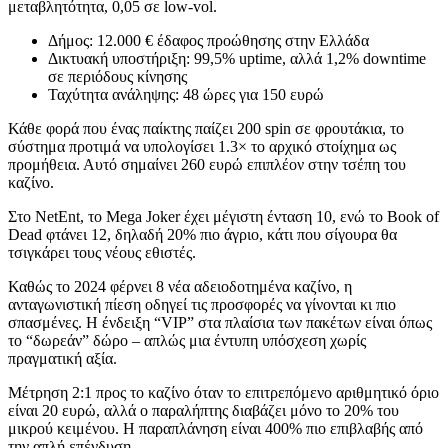
μεταβλητότητα, 0,05 σε low‑vol.
Δήμος: 12.000 € έδαφος προώθησης στην Ελλάδα
Δικτυακή υποστήριξη: 99,5% uptime, αλλά 1,2% downtime
σε περιόδους κίνησης
Ταχύτητα ανάληψης: 48 ώρες για 150 ευρώ
Κάθε φορά που ένας παίκτης παίζει 200 spin σε φρουτάκια, το
σύστημα προτιμά να υπολογίσει 1.3× το αρχικό στοίχημα ως
προμήθεια. Αυτό σημαίνει 260 ευρώ επιπλέον στην τσέπη του
καζίνο.
Στο NetEnt, το Mega Joker έχει μέγιστη ένταση 10, ενώ το Book of
Dead φτάνει 12, δηλαδή 20% πιο άγριο, κάτι που σίγουρα θα
τσιγκάρει τους νέους εθιστές.
Καθώς το 2024 φέρνει 8 νέα αδειοδοτημένα καζίνο, η
ανταγωνιστική πίεση οδηγεί τις προσφορές να γίνονται κι πιο
σπασμένες. Η ένδειξη “VIP” στα πλαίσια των πακέτων είναι όπως
το “δωρεάν” δώρο – απλώς μια έντυπη υπόσχεση χωρίς
πραγματική αξία.
Μέτρηση 2:1 προς το καζίνο όταν το επιτρεπόμενο αριθμητικό όριο
είναι 20 ευρώ, αλλά ο παραλήπτης διαβάζει μόνο το 20% του
μικρού κειμένου. Η παραπλάνηση είναι 400% πιο επιβλαβής από
την απλή επένδυση.