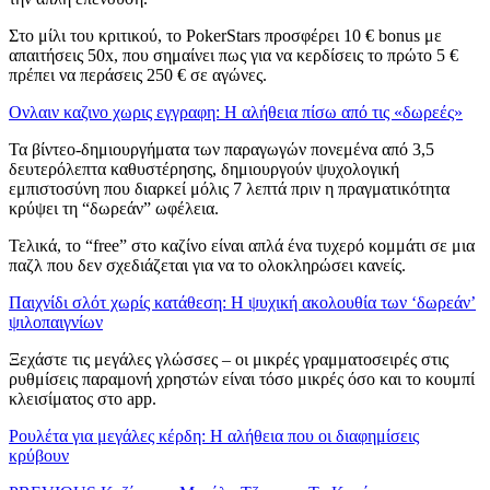
Στο μίλι του κριτικού, το PokerStars προσφέρει 10 € bonus με
απαιτήσεις 50x, που σημαίνει πως για να κερδίσεις το πρώτο 5 €
πρέπει να περάσεις 250 € σε αγώνες.
Ονλαιν καζινο χωρις εγγραφη: Η αλήθεια πίσω από τις «δωρεές»
Τα βίντεο-δημιουργήματα των παραγωγών πονεμένα από 3,5
δευτερόλεπτα καθυστέρησης, δημιουργούν ψυχολογική
εμπιστοσύνη που διαρκεί μόλις 7 λεπτά πριν η πραγματικότητα
κρύψει τη “δωρεάν” ωφέλεια.
Τελικά, το “free” στο καζίνο είναι απλά ένα τυχερό κομμάτι σε μια
παζλ που δεν σχεδιάζεται για να το ολοκληρώσει κανείς.
Παιχνίδι σλότ χωρίς κατάθεση: Η ψυχική ακολουθία των ‘δωρεάν’
ψιλοπαιγνίων
Ξεχάστε τις μεγάλες γλώσσες – οι μικρές γραμματοσειρές στις
ρυθμίσεις παραμονή χρηστών είναι τόσο μικρές όσο και το κουμπί
κλεισίματος στο app.
Ρουλέτα για μεγάλες κέρδη: Η αλήθεια που οι διαφημίσεις
κρύβουν