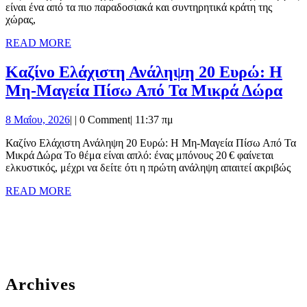
ελλαδα
είναι ένα από τα πιο παραδοσιακά και συντηρητικά κράτη της
χώρας,
READ
READ MORE
MORE
Καζίνο Ελάχιστη Ανάληψη 20 Ευρώ: Η
Καζ
Μη‑Μαγεία Πίσω Από Τα Μικρά Δώρα
Ελά
8
8 Μαΐου, 2026
|
|
0 Comment
|
11:37 πμ
Αν
Μαΐου,
20
Καζίνο Ελάχιστη Ανάληψη 20 Ευρώ: Η Μη‑Μαγεία Πίσω Από Τα
2026
Μικρά Δώρα Το θέμα είναι απλό: ένας μπόνους 20 € φαίνεται
Ευ
ελκυστικός, μέχρι να δείτε ότι η πρώτη ανάληψη απαιτεί ακριβώς
Η
READ
READ MORE
Μη
MORE
Πί
Απ
Τα
Μι
Archives
Δώ