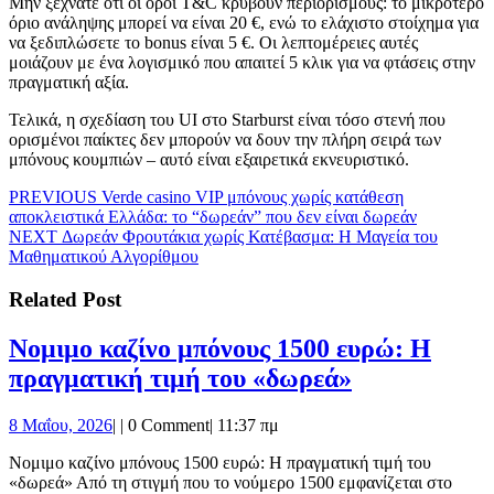
Μην ξεχνάτε ότι οι όροι T&C κρύβουν περιορισμούς: το μικρότερο
όριο ανάληψης μπορεί να είναι 20 €, ενώ το ελάχιστο στοίχημα για
να ξεδιπλώσετε το bonus είναι 5 €. Οι λεπτομέρειες αυτές
μοιάζουν με ένα λογισμικό που απαιτεί 5 κλικ για να φτάσεις στην
πραγματική αξία.
Τελικά, η σχεδίαση του UI στο Starburst είναι τόσο στενή που
ορισμένοι παίκτες δεν μπορούν να δουν την πλήρη σειρά των
μπόνους κουμπιών – αυτό είναι εξαιρετικά εκνευριστικό.
Πλοήγηση
Previous
PREVIOUS
Verde casino VIP μπόνους χωρίς κατάθεση
post:
αποκλειστικά Ελλάδα: το “δωρεάν” που δεν είναι δωρεάν
άρθρων
Next
NEXT
Δωρεάν Φρουτάκια χωρίς Κατέβασμα: Η Μαγεία του
post:
Μαθηματικού Αλγορίθμου
Related Post
Νομιμο καζίνο μπόνους 1500 ευρώ: Η
Νομιμο
πραγματική τιμή του «δωρεά»
καζίνο
8
8 Μαΐου, 2026
|
|
0 Comment
|
11:37 πμ
μπόνους
Μαΐου,
1500
Νομιμο καζίνο μπόνους 1500 ευρώ: Η πραγματική τιμή του
2026
«δωρεά» Από τη στιγμή που το νούμερο 1500 εμφανίζεται στο