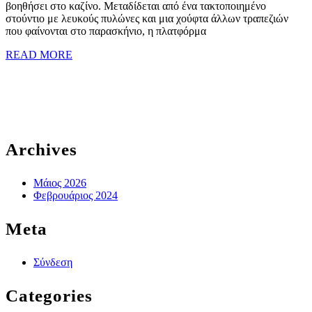
βοηθήσει στο καζίνο. Μεταδίδεται από ένα τακτοποιημένο
στούντιο με λευκούς πυλώνες και μια χούφτα άλλων τραπεζιών
που φαίνονται στο παρασκήνιο, η πλατφόρμα
READ
READ MORE
MORE
Archives
Μάιος 2026
Φεβρουάριος 2024
Meta
Σύνδεση
Categories