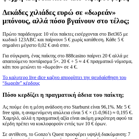
Δεκάδες χιλιάδες ευρώ σε «δωρεάν»
μπόνους, αλλά πόσο βγαίνουν στο τέλος;
Πρώτο παράδειγμα: 10 νέοι παίκτες εισέρχονται στο Bet365 με
κωδικό 123ABC και παίρνουν 5 € χωρίς κατάθεση. Κάθε 5 €
σημαίνει μέγιστο 0,02 € ανά σπιν.
Για σύγκριση, ένας παίκτης στο 888casino παίρνει 20 € αλλά με
απαιτούμενο ποντάρισμα 5×. 20 € ÷ 5 ≈ 4 € πραγματικό νόμισμα,
κάτι που μειώνει το «δωρεάν» σε 4 €.
Το καλυτερο live dice καζινο απορρίπτει την ψευδαίσθηση του
“δωρεάν” κέρδους
Πόσο κερδίζει η πραγματική άδεια του παίκτη;
Ας πούμε ότι η μέση ανάδοση στο Starburst είναι 96,1%. Με 5 €
free spin, η αναμενόμενη απώλεια είναι 5 € × (1‑0,961) ≈ 0,195 €.
Χαμηλό, αλλά η πραγματική αξία είναι ακόμη μικρότερη αφού τα
κέρδη πρέπει να κυκλοφορούν εντός των 10 € όρων.
Σε αντίθεση, το Gonzo’s Quest προσφέρει υψηλή διακύμανση: 7