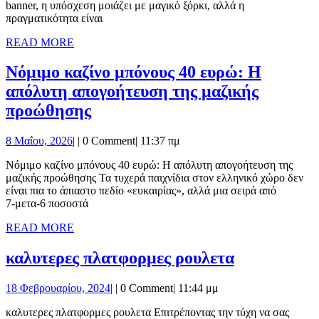
ευρώ:
banner, η υπόσχεση μοιάζει με μαγικό ξόρκι, αλλά η
Η
πραγματικότητα είναι
πραγματική
READ
READ MORE
MORE
τιμή
Νόμιμο καζίνο μπόνους 40 ευρώ: Η
του
απόλυτη απογοήτευση της μαζικής
«δωρεά»
Νόμιμο
προώθησης
καζίνο
8
8 Μαΐου, 2026
|
|
0 Comment
|
11:37 πμ
μπόνους
Μαΐου,
40
Νόμιμο καζίνο μπόνους 40 ευρώ: Η απόλυτη απογοήτευση της
2026
μαζικής προώθησης Τα τυχερά παιχνίδια στον ελληνικό χώρο δεν
ευρώ:
είναι πια το άπιαστο πεδίο «ευκαιρίας», αλλά μια σειρά από
Η
7‑μετα-6 ποσοστά
απόλυτη
READ
READ MORE
MORE
απογοήτευση
καλυτερες
καλυτερες πλατφορμες ρουλετα
της
πλατφορμε
μαζικής
18
18 Φεβρουαρίου, 2024
|
|
0 Comment
|
11:44 μμ
ρουλετα
προώθησης
Φεβρουαρίου,
καλυτερες πλατφορμες ρουλετα Επιτρέποντας την τύχη να σας
2024