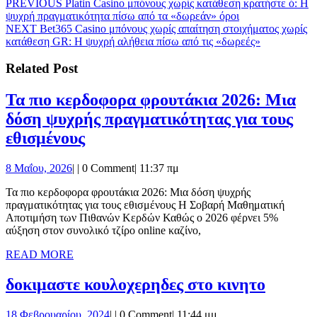
Πλοήγηση
Previous
PREVIOUS
Platin Casino μπόνους χωρίς κατάθεση κρατήστε ό: Η
post:
ψυχρή πραγματικότητα πίσω από τα «δωρεάν» όροι
άρθρων
Next
NEXT
Bet365 Casino μπόνους χωρίς απαίτηση στοιχήματος χωρίς
post:
κατάθεση GR: Η ψυχρή αλήθεια πίσω από τις «δωρεές»
Related Post
Τα πιο κερδοφορα φρουτάκια 2026: Μια
δόση ψυχρής πραγματικότητας για τους
Τα
εθισμένους
πιο
8
8 Μαΐου, 2026
|
|
0 Comment
|
11:37 πμ
κερδοφορα
Μαΐου,
φρουτάκια
Τα πιο κερδοφορα φρουτάκια 2026: Μια δόση ψυχρής
2026
πραγματικότητας για τους εθισμένους Η Σοβαρή Μαθηματική
2026:
Αποτιμήση των Πιθανών Κερδών Καθώς ο 2026 φέρνει 5%
Μια
αύξηση στον συνολικό τζίρο online καζίνο,
δόση
READ
READ MORE
MORE
ψυχρής
δοκιμα
δοκιμαστε κουλοχερηδες στο κινητο
πραγματικότητας
κουλοχ
για
18
18 Φεβρουαρίου, 2024
|
|
0 Comment
|
11:44 μμ