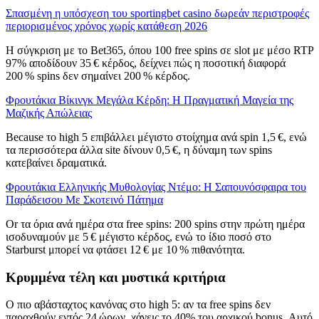
Σπασμένη η υπόσχεση του sportingbet casino δωρεάν περιστροφές
περιορισμένος χρόνος χωρίς κατάθεση 2026
Η σύγκριση με το Bet365, όπου 100 free spins σε slot με μέσο RTP
97% αποδίδουν 35 € κέρδος, δείχνει πώς η ποσοτική διαφορά
200 % spins δεν σημαίνει 200 % κέρδος.
Φρουτάκια Βίκινγκ Μεγάλα Κέρδη: Η Πραγματική Μαγεία της
Μαζικής Απώλειας
Because το high 5 επιβάλλει μέγιστο στοίχημα ανά spin 1,5 €, ενώ
τα περισσότερα άλλα site δίνουν 0,5 €, η δύναμη των spins
κατεβαίνει δραματικά.
Φρουτάκια Ελληνικής Μυθολογίας Ντέμο: Η Σαπουνόσφαιρα του
Παράδεισου Με Σκοτεινό Πάτημα
Or τα όρια ανά ημέρα στα free spins: 200 spins στην πρώτη ημέρα
ισοδυναμούν με 5 € μέγιστο κέρδος, ενώ το ίδιο ποσό στο
Starburst μπορεί να φτάσει 12 € με 10 % πιθανότητα.
Κρυμμένα τέλη και μυστικά κριτήρια
Ο πιο αβάσταχτος κανόνας στο high 5: αν τα free spins δεν
παραχθούν εντός 24 ώρων, χάνεις το 40% του αρχικού bonus. Αυτό