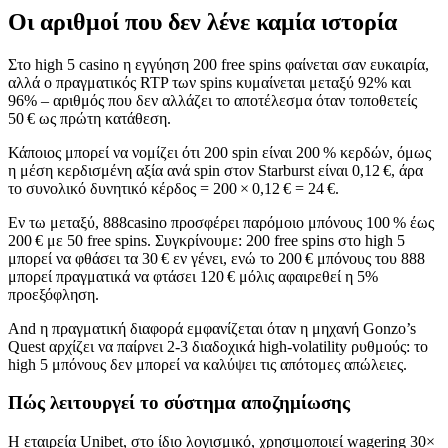
Οι αριθμοί που δεν λένε καμία ιστορία
Στο high 5 casino η εγγύηση 200 free spins φαίνεται σαν ευκαιρία,
αλλά ο πραγματικός RTP των spins κυμαίνεται μεταξύ 92% και
96% – αριθμός που δεν αλλάζει το αποτέλεσμα όταν τοποθετείς
50 € ως πρώτη κατάθεση.
Κάποιος μπορεί να νομίζει ότι 200 spin είναι 200 % κερδών, όμως
η μέση κερδισμένη αξία ανά spin στον Starburst είναι 0,12 €, άρα
το συνολικό δυνητικό κέρδος = 200 × 0,12 € = 24 €.
Εν τω μεταξύ, 888casino προσφέρει παρόμοιο μπόνους 100 % έως
200 € με 50 free spins. Συγκρίνουμε: 200 free spins στο high 5
μπορεί να φθάσει τα 30 € εν γένει, ενώ το 200 € μπόνους του 888
μπορεί πραγματικά να φτάσει 120 € μόλις αφαιρεθεί η 5%
προεξόφληση.
And η πραγματική διαφορά εμφανίζεται όταν η μηχανή Gonzo’s
Quest αρχίζει να παίρνει 2‑3 διαδοχικά high‑volatility ρυθμούς: το
high 5 μπόνους δεν μπορεί να καλύψει τις απότομες απώλειες.
Πώς λειτουργεί το σύστημα αποζημίωσης
Η εταιρεία Unibet, στο ίδιο λογισμικό, χρησιμοποιεί wagering 30×