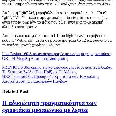
το 40% επιβαρύνεται από “tax” 2% ανά ζώνη, άρα φτάνει τα 42%.
Ακόμη, η “gift” λέξη προβάλλεται στα εμπορικά υλικά – “free”,
“gift”, “VIP” – αλλά η πραγματική ουσία είναι ότι το casino δεν
δίνει τίποτα δωρεάν· το μόνο που δίνει είναι μια πολύ ακριβή
αλυσίδα απαιτήσεων.
And η τελική απογοήτευση: το UI του high 5 casino κρύβει το
κουμπί “Withdraw” μέσα σε μικρότερο φάκελο 12 px, αδύνατο να
το πατήσει κανείς χωρίς γυμνό μάτι.
Leo Casino 160 δωρεάν περιστροφές με εγγραφή χωρίς κατάθεση
GR – Η Μεγάλη Απάτη της Διαφήμισης
Πλοήγηση
Previous
PREVIOUS
365 casino ειδικό μπόνους για νέους παίκτες Ελλάδα:
post:
Το Σκοτεινό Σχέδιο Που Παίζουν Οι Μάρκες
άρθρων
Next
NEXT
Φρουτάκια Προσφορές Χριστούγεννα: Η Απόλυτη
post:
Απογοήτευση των Εποχιακών Παγίδων
Related Post
Η αδυσώπητη πραγματικότητα των
Η
φρουτάκια μεσαιωνικά με λεφτά