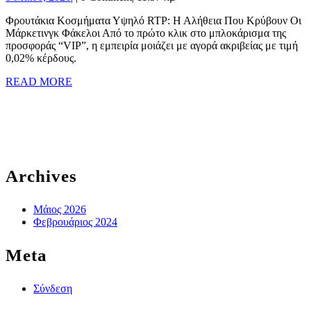
Υψηλό
Μαΐου,
RTP:
Φρουτάκια Κοσμήματα Υψηλό RTP: Η Αλήθεια Που Κρύβουν Οι
2026
Μάρκετινγκ Φάκελοι Από το πρώτο κλικ στο μπλοκάρισμα της
Η
προσφοράς “VIP”, η εμπειρία μοιάζει με αγορά ακριβείας με τιμή
Αλήθεια
0,02% κέρδους.
Που
READ
READ MORE
MORE
Κρύβουν
Οι
Μάρκετινγκ
Φάκελοι
Archives
Μάιος 2026
Φεβρουάριος 2024
Meta
Σύνδεση