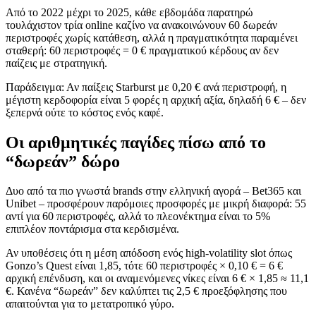
Από το 2022 μέχρι το 2025, κάθε εβδομάδα παρατηρώ
τουλάχιστον τρία online καζίνο να ανακοινώνουν 60 δωρεάν
περιστροφές χωρίς κατάθεση, αλλά η πραγματικότητα παραμένει
σταθερή: 60 περιστροφές = 0 € πραγματικού κέρδους αν δεν
παίζεις με στρατηγική.
Παράδειγμα: Αν παίξεις Starburst με 0,20 € ανά περιστροφή, η
μέγιστη κερδοφορία είναι 5 φορές η αρχική αξία, δηλαδή 6 € – δεν
ξεπερνά ούτε το κόστος ενός καφέ.
Οι αριθμητικές παγίδες πίσω από το
“δωρεάν” δώρο
Δυο από τα πιο γνωστά brands στην ελληνική αγορά – Bet365 και
Unibet – προσφέρουν παρόμοιες προσφορές με μικρή διαφορά: 55
αντί για 60 περιστροφές, αλλά το πλεονέκτημα είναι το 5%
επιπλέον ποντάρισμα στα κερδισμένα.
Αν υποθέσεις ότι η μέση απόδοση ενός high‑volatility slot όπως
Gonzo’s Quest είναι 1,85, τότε 60 περιστροφές × 0,10 € = 6 €
αρχική επένδυση, και οι αναμενόμενες νίκες είναι 6 € × 1,85 ≈ 11,1
€. Κανένα “δωρεάν” δεν καλύπτει τις 2,5 € προεξόφλησης που
απαιτούνται για το μετατροπικό γύρο.