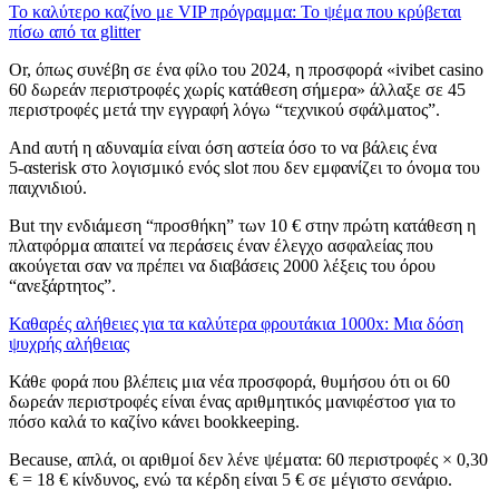
Το καλύτερο καζίνο με VIP πρόγραμμα: Το ψέμα που κρύβεται
πίσω από τα glitter
Or, όπως συνέβη σε ένα φίλο του 2024, η προσφορά «ivibet casino
60 δωρεάν περιστροφές χωρίς κατάθεση σήμερα» άλλαξε σε 45
περιστροφές μετά την εγγραφή λόγω “τεχνικού σφάλματος”.
And αυτή η αδυναμία είναι όση αστεία όσο το να βάλεις ένα
5‑αsterisk στο λογισμικό ενός slot που δεν εμφανίζει το όνομα του
παιχνιδιού.
But την ενδιάμεση “προσθήκη” των 10 € στην πρώτη κατάθεση η
πλατφόρμα απαιτεί να περάσεις έναν έλεγχο ασφαλείας που
ακούγεται σαν να πρέπει να διαβάσεις 2000 λέξεις του όρου
“ανεξάρτητος”.
Καθαρές αλήθειες για τα καλύτερα φρουτάκια 1000x: Μια δόση
ψυχρής αλήθειας
Κάθε φορά που βλέπεις μια νέα προσφορά, θυμήσου ότι οι 60
δωρεάν περιστροφές είναι ένας αριθμητικός μανιφέστοσ για το
πόσο καλά το καζίνο κάνει bookkeeping.
Because, απλά, οι αριθμοί δεν λένε ψέματα: 60 περιστροφές × 0,30
€ = 18 € κίνδυνος, ενώ τα κέρδη είναι 5 € σε μέγιστο σενάριο.