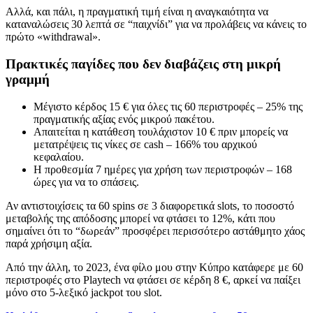
Αλλά, και πάλι, η πραγματική τιμή είναι η αναγκαιότητα να
καταναλώσεις 30 λεπτά σε “παιχνίδι” για να προλάβεις να κάνεις το
πρώτο «withdrawal».
Πρακτικές παγίδες που δεν διαβάζεις στη μικρή
γραμμή
Μέγιστο κέρδος 15 € για όλες τις 60 περιστροφές – 25% της
πραγματικής αξίας ενός μικρού πακέτου.
Απαιτείται η κατάθεση τουλάχιστον 10 € πριν μπορείς να
μετατρέψεις τις νίκες σε cash – 166% του αρχικού
κεφαλαίου.
Η προθεσμία 7 ημέρες για χρήση των περιστροφών – 168
ώρες για να το σπάσεις.
Αν αντιστοιχίσεις τα 60 spins σε 3 διαφορετικά slots, το ποσοστό
μεταβολής της απόδοσης μπορεί να φτάσει το 12%, κάτι που
σημαίνει ότι το “δωρεάν” προσφέρει περισσότερο αστάθμητο χάος
παρά χρήσιμη αξία.
Από την άλλη, το 2023, ένα φίλο μου στην Κύπρο κατάφερε με 60
περιστροφές στο Playtech να φτάσει σε κέρδη 8 €, αρκεί να παίξει
μόνο στο 5‑λεξικό jackpot του slot.