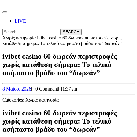
Skip
to
Open
content
Button
Skip
LIVE
to
CLOSE
Search
content
BUTTON
for:
Χωρίς κατηγορία
ivibet casino 60 δωρεάν περιστροφές χωρίς
κατάθεση σήμερα: Το τελικό ασήπαστο βράδυ του “δωρεάν”
ivibet casino 60 δωρεάν περιστροφές
χωρίς κατάθεση σήμερα: Το τελικό
ασήπαστο βράδυ του “δωρεάν”
8
8 Μαΐου, 2026
|
|
0 Comment
|
11:37 πμ
Μαΐου,
2026
Categories:
Χωρίς κατηγορία
ivibet casino 60 δωρεάν περιστροφές
χωρίς κατάθεση σήμερα: Το τελικό
ασήπαστο βράδυ του “δωρεάν”