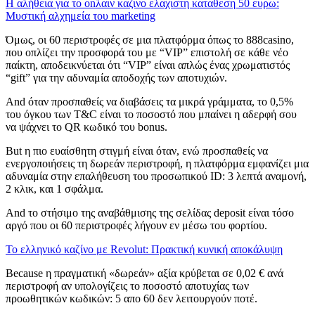
Η αλήθεια για το onλαιν καζινο ελαχιστη καταθεση 50 ευρω:
Μυστική αλχημεία του marketing
Όμως, οι 60 περιστροφές σε μια πλατφόρμα όπως το 888casino,
που οπλίζει την προσφορά του με “VIP” επιστολή σε κάθε νέο
παίκτη, αποδεικνύεται ότι “VIP” είναι απλώς ένας χρωματιστός
“gift” για την αδυναμία αποδοχής των αποτυχιών.
And όταν προσπαθείς να διαβάσεις τα μικρά γράμματα, το 0,5%
του όγκου των T&C είναι το ποσοστό που μπαίνει η αδερφή σου
να ψάχνει το QR κωδικό του bonus.
But η πιο ευαίσθητη στιγμή είναι όταν, ενώ προσπαθείς να
ενεργοποιήσεις τη δωρεάν περιστροφή, η πλατφόρμα εμφανίζει μια
αδυναμία στην επαλήθευση του προσωπικού ID: 3 λεπτά αναμονή,
2 κλικ, και 1 σφάλμα.
And το στήσιμο της αναβάθμισης της σελίδας deposit είναι τόσο
αργό που οι 60 περιστροφές λήγουν εν μέσω του φορτίου.
Το ελληνικό καζίνο με Revolut: Πρακτική κυνική αποκάλυψη
Because η πραγματική «δωρεάν» αξία κρύβεται σε 0,02 € ανά
περιστροφή αν υπολογίζεις το ποσοστό αποτυχίας των
προωθητικών κωδικών: 5 απο 60 δεν λειτουργούν ποτέ.