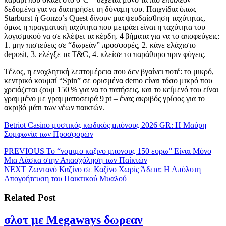
δεδομένα για να διατηρήσει τη δύναμη του. Παιχνίδια όπως
Starburst ή Gonzo’s Quest δίνουν μια ψευδαίσθηση ταχύτητας,
όμως η πραγματική ταχύτητα που μετράει είναι η ταχύτητα του
λογισμικού να σε κλέψει τα κέρδη. 4 βήματα για να το αποφεύγεις:
1. μην πιστεύεις σε “δωρεάν” προσφορές, 2. κάνε ελάχιστο
deposit, 3. ελέγξε τα T&C, 4. κλείσε το παράθυρο πριν φύγεις.
Τέλος, η ενοχλητική λεπτομέρεια που δεν βγαίνει ποτέ: το μικρό,
κεντρικό κουμπί “Spin” σε ορισμένα demo είναι τόσο μικρό που
χρειάζεται ζουμ 150 % για να το πατήσεις, και το κείμενό του είναι
γραμμένο με γραμματοσειρά 9 pt – ένας ακριβός γρίφος για το
ακριβό μάτι των νέων παικτών.
Betriot Casino μυστικός κωδικός μπόνους 2026 GR: Η Μαύρη
Συμφωνία των Προσφορών
Πλοήγηση
Previous
PREVIOUS
Το “νομιμο καζινο μπονους 150 ευρω” Είναι Μόνο
post:
Μια Λάσκα στην Απασχόληση των Παίκτών
άρθρων
Next
NEXT
Ζωντανό Καζίνο σε Καζίνο Χωρίς Άδεια: Η Απόλυτη
post:
Απογοήτευση του Παικτικού Μυαλού
Related Post
σλοτ
σλοτ με Megaways δωρεαν