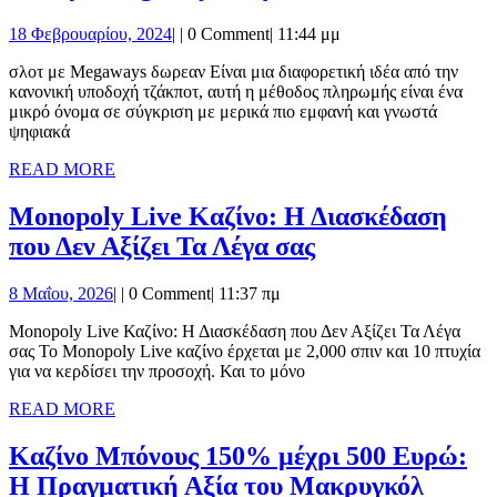
με
18
18 Φεβρουαρίου, 2024
|
|
0 Comment
|
11:44 μμ
Megaways
Φεβρουαρίου,
δωρεαν
σλοτ με Megaways δωρεαν Είναι μια διαφορετική ιδέα από την
2024
κανονική υποδοχή τζάκποτ, αυτή η μέθοδος πληρωμής είναι ένα
μικρό όνομα σε σύγκριση με μερικά πιο εμφανή και γνωστά
ψηφιακά
READ
READ MORE
MORE
Monopoly Live Καζίνο: Η Διασκέδαση
Monopoly
που Δεν Αξίζει Τα Λέγα σας
Live
8
8 Μαΐου, 2026
|
|
0 Comment
|
11:37 πμ
Καζίνο:
Μαΐου,
Η
Monopoly Live Καζίνο: Η Διασκέδαση που Δεν Αξίζει Τα Λέγα
2026
σας Το Monopoly Live καζίνο έρχεται με 2,000 σπιν και 10 πτυχία
Διασκέδαση
για να κερδίσει την προσοχή. Και το μόνο
που
READ
READ MORE
Δεν
MORE
Αξίζει
Καζίνο Μπόνους 150% μέχρι 500 Ευρώ:
Τα
Η Πραγματική Αξία του Μακρυγκόλ