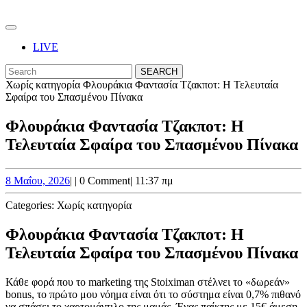
Skip
to
Open
content
Button
Skip
LIVE
to
CLOSE
Search
content
BUTTON
for:
Χωρίς κατηγορία
Φλουράκια Φαντασία Τζακποτ: Η Τελευταία
Σφαίρα του Σπασμένου Πίνακα
Φλουράκια Φαντασία Τζακποτ: Η
Τελευταία Σφαίρα του Σπασμένου Πίνακα
8
8 Μαΐου, 2026
|
|
0 Comment
|
11:37 πμ
Μαΐου,
2026
Categories:
Χωρίς κατηγορία
Φλουράκια Φαντασία Τζακποτ: Η
Τελευταία Σφαίρα του Σπασμένου Πίνακα
Κάθε φορά που το marketing της Stoiximan στέλνει το «δωρεάν»
bonus, το πρώτο μου νόημα είναι ότι το σύστημα είναι 0,7% πιθανό
να σπάσει το χαρτομάντιλο της μαμάς. Ένας παίκτης με 15€ άμεση