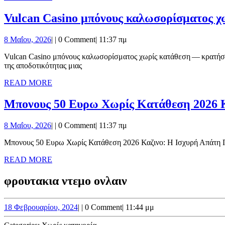
MORE
Vulcan Casino μπόνους καλωσορίσματος χ
8
8 Μαΐου, 2026
|
|
0 Comment
|
11:37 πμ
Μαΐου,
Vulcan Casino μπόνους καλωσορίσματος χωρίς κατάθεση — κρατήστε τα κέρδη ή χαθήστε στο χαμόγελο του μάρκετερ Κάθε φορά που διαβάζω για το “δωρεάν” μπόνους, νιώθω σαν να παρακολουθώ 7 %
2026
της αποδοτικότητας μιας
READ
READ MORE
MORE
Μπονους 50 Ευρω Χωρίς Κατάθεση 2026 Κ
8
8 Μαΐου, 2026
|
|
0 Comment
|
11:37 πμ
Μαΐου,
Μπονους 50 Ευρω Χωρίς Κατάθεση 2026 Καζινο: Η Ισχυρή Απάτη Π
2026
READ
READ MORE
MORE
φρουτακια ντεμο ονλαιν
18
18 Φεβρουαρίου, 2024
|
|
0 Comment
|
11:44 μμ
Φεβρουαρίου,
2024