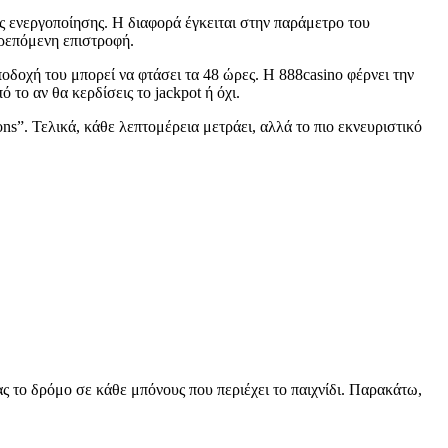
 ενεργοποίησης. Η διαφορά έγκειται στην παράμετρο του
τρεπόμενη επιστροφή.
ποδοχή του μπορεί να φτάσει τα 48 ώρες. Η 888casino φέρνει την
το αν θα κερδίσεις το jackpot ή όχι.
ons”. Τελικά, κάθε λεπτομέρεια μετράει, αλλά το πιο εκνευριστικό