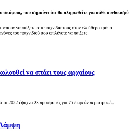
του σκάφους, που σημαίνει ότι θα πληρωθείτε για κάθε συνδυασμό
ρέπουν να παίξετε στα παιχνίδια τους στον ελεύθερο τρόπο
νόνες του παιχνιδιού που επιλέγετε να παίξετε.
κολουθεί να σπάει τους αρχαίους
Από τα 2022 έψαχνα 23 προσφορές για 75 δωρεάν περιστροφές.
Νομιμο
 Λάμψη