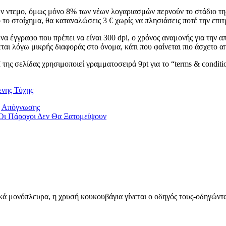
 ντεμο, όμως μόνο 8% των νέων λογαριασμών περνούν το στάδιο της
ό το στοίχημα, θα καταναλώσεις 3 € χωρίς να πλησιάσεις ποτέ την επι
α έγγραφο που πρέπει να είναι 300 dpi, ο χρόνος αναμονής για την α
αι λόγω μικρής διαφοράς στο όνομα, κάτι που φαίνεται πιο άσχετο από 
 της σελίδας χρησιμοποιεί γραμματοσειρά 9pt για το “terms & conditi
νης Τύχης
ς Απόγνωσης
Οι Πάροχοι Δεν Θα Ξατομείψουν