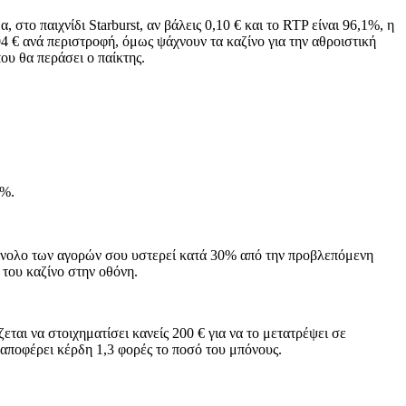
 στο παιχνίδι Starburst, αν βάλεις 0,10 € και το RTP είναι 96,1%, η
04 € ανά περιστροφή, όμως ψάχνουν τα καζίνο για την αθροιστική
ου θα περάσει ο παίκτης.
1%.
 σύνολο των αγορών σου υστερεί κατά 30% από την προβλεπόμενη
 του καζίνο στην οθόνη.
εται να στοιχηματίσει κανείς 200 € για να το μετατρέψει σε
 αποφέρει κέρδη 1,3 φορές το ποσό του μπόνους.