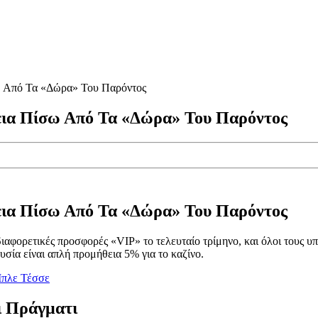
ω Από Τα «Δώρα» Του Παρόντος
εια Πίσω Από Τα «Δώρα» Του Παρόντος
εια Πίσω Από Τα «Δώρα» Του Παρόντος
διαφορετικές προσφορές «VIP» το τελευταίο τρίμηνο, και όλοι τους υπ
υσία είναι απλή προμήθεια 5% για το καζίνο.
Μπλε Τέσσε
ι Πράγματι