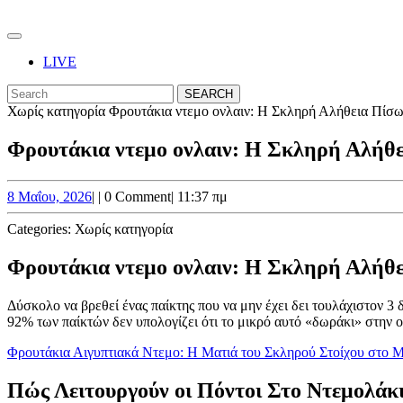
Skip
to
Open
content
Button
Skip
LIVE
to
CLOSE
Search
content
BUTTON
for:
Χωρίς κατηγορία
Φρουτάκια ντεμο ονλαιν: Η Σκληρή Αλήθεια Πίσ
Φρουτάκια ντεμο ονλαιν: Η Σκληρή Αλήθ
8
8 Μαΐου, 2026
|
|
0 Comment
|
11:37 πμ
Μαΐου,
2026
Categories:
Χωρίς κατηγορία
Φρουτάκια ντεμο ονλαιν: Η Σκληρή Αλήθ
Δύσκολο να βρεθεί ένας παίκτης που να μην έχει δει τουλάχιστον 3 
92% των παίκτών δεν υπολογίζει ότι το μικρό αυτό «δωράκι» στην ο
Φρουτάκια Αιγυπτιακά Ντεμο: Η Ματιά του Σκληρού Στοίχου στο 
Πώς Λειτουργούν οι Πόντοι Στο Ντεμολάκ