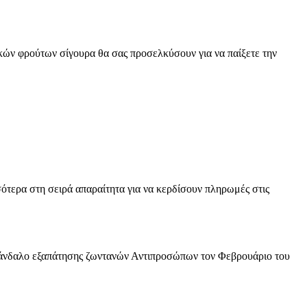
Απάτη
Που
Δεν
Συμφωνήσει
υκών φρούτων σίγουρα θα σας προσελκύσουν για να παίξετε την
Κανείς
σότερα στη σειρά απαραίτητα για να κερδίσουν πληρωμές στις
σκάνδαλο εξαπάτησης ζωντανών Αντιπροσώπων τον Φεβρουάριο του