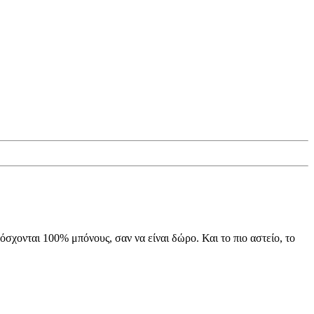
όσχονται 100% μπόνους, σαν να είναι δώρο. Και το πιο αστείο, το