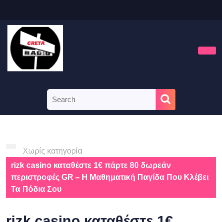
Skip
to
content
Skip
to
Ope
content
Butt
Search
for:
Χωρίς κατηγορία
rizk casino καταθέστε 1€ πάρτε 80 δωρεάν
περιστροφές GR – Η Μαθηματική Παγίδα Που Κλέβει
Τα Πόδια Σου
rizk casino καταθέστε 1€