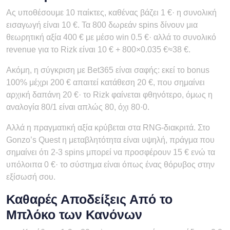
Ας υποθέσουμε 10 παίκτες, καθένας βάζει 1 €· η συνολική
εισαγωγή είναι 10 €. Τα 800 δωρεάν spins δίνουν μια
θεωρητική αξία 400 € με μέσο win 0.5 €· αλλά το συνολικό
revenue για το Rizk είναι 10 € + 800×0.035 €≈38 €.
Ακόμη, η σύγκριση με Bet365 είναι σαφής: εκεί το bonus
100% μέχρι 200 € απαιτεί κατάθεση 20 €, που σημαίνει
αρχική δαπάνη 20 €· το Rizk φαίνεται φθηνότερο, όμως η
αναλογία 80/1 είναι απλώς 80, όχι 80·0.
Αλλά η πραγματική αξία κρύβεται στα RNG‑διακριτά. Στο
Gonzo’s Quest η μεταβλητότητα είναι υψηλή, πράγμα που
σημαίνει ότι 2‑3 spins μπορεί να προσφέρουν 15 € ενώ τα
υπόλοιπα 0 €· το σύστημα είναι όπως ένας θόρυβος στην
εξίσωσή σου.
Καθαρές Αποδείξεις Από το
Μπλόκο των Κανόνων