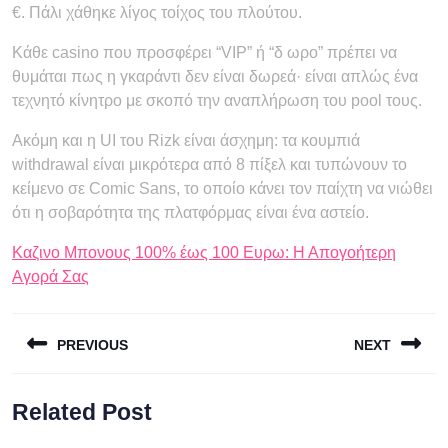
€. Πάλι χάθηκε λίγος τοίχος του πλούτου.
Κάθε casino που προσφέρει “VIP” ή “δ ωρο” πρέπει να
θυμάται πως η γκαράντι δεν είναι δωρεά· είναι απλώς ένα
τεχνητό κίνητρο με σκοπό την αναπλήρωση του pool τους.
Ακόμη και η UI του Rizk είναι άσχημη: τα κουμπιά
withdrawal είναι μικρότερα από 8 πίξελ και τυπώνουν το
κείμενο σε Comic Sans, το οποίο κάνει τον παίχτη να νιώθει
ότι η σοβαρότητα της πλατφόρμας είναι ένα αστείο.
Καζινο Μπονους 100% έως 100 Ευρω: Η Απογοήτερη
Αγορά Σας
Πλοήγηση
PREVIOUS
NEXT
άρθρων
Previous
Next
Related Post
post:
post: