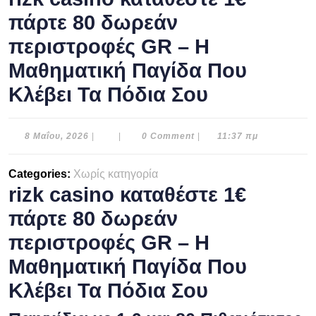
πάρτε 80 δωρεάν
περιστροφές GR – Η
Μαθηματική Παγίδα Που
Κλέβει Τα Πόδια Σου
8
8 Μαΐου, 2026
|
|
0 Comment
|
11:37 πμ
Μαΐου,
2026
Categories:
Χωρίς κατηγορία
rizk casino καταθέστε 1€
πάρτε 80 δωρεάν
περιστροφές GR – Η
Μαθηματική Παγίδα Που
Κλέβει Τα Πόδια Σου