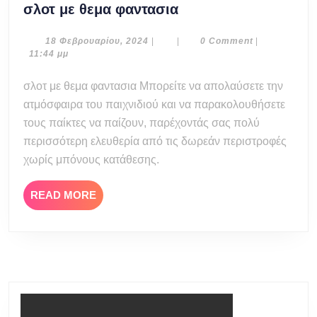
σλοτ
σλοτ με θεμα φαντασια
με
θεμα
18
18 Φεβρουαρίου, 2024
|
|
0 Comment
|
Φεβρουαρίου,
11:44 μμ
φαντασια
2024
σλοτ με θεμα φαντασια Μπορείτε να απολαύσετε την
ατμόσφαιρα του παιχνιδιού και να παρακολουθήσετε
τους παίκτες να παίζουν, παρέχοντάς σας πολύ
περισσότερη ελευθερία από τις δωρεάν περιστροφές
χωρίς μπόνους κατάθεσης.
READ
READ MORE
MORE