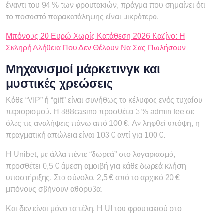
έναντι του 94 % των φρουτακιών, πράγμα που σημαίνει ότι
το ποσοστό παρακατάληψης είναι μικρότερο.
Μπόνους 20 Ευρώ Χωρίς Κατάθεση 2026 Καζίνο: Η
Σκληρή Αλήθεια Που Δεν Θέλουν Να Σας Πωλήσουν
Μηχανισμοί μάρκετινγκ και
μυστικές χρεώσεις
Κάθε “VIP” ή “gift” είναι συνήθως το κέλυφος ενός τυχαίου
περιορισμού. Η 888casino προσθέτει 3 % admin fee σε
όλες τις αναλήψεις πάνω από 100 €. Αν ληφθεί υπόψη, η
πραγματική απώλεια είναι 103 € αντί για 100 €.
Η Unibet, με άλλα πέντε “δωρεά” στο λογαριασμό,
προσθέτει 0,5 € άμεση αμοιβή για κάθε δωρεά κλήση
υποστήριξης. Στο σύνολο, 2,5 € από το αρχικό 20 €
μπόνους σβήνουν αθόρυβα.
Και δεν είναι μόνο τα τέλη. Η UI του φρουτακιού στο