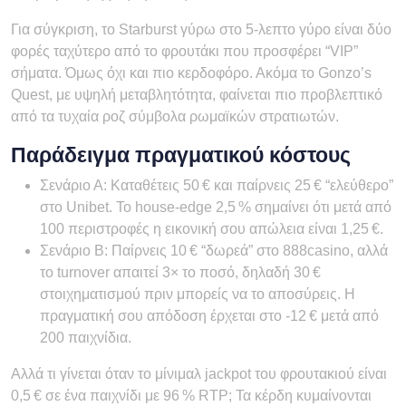
Για σύγκριση, το Starburst γύρω στο 5‑λεπτο γύρο είναι δύο
φορές ταχύτερο από το φρουτάκι που προσφέρει “VIP”
σήματα. Όμως όχι και πιο κερδοφόρο. Ακόμα το Gonzo’s
Quest, με υψηλή μεταβλητότητα, φαίνεται πιο προβλεπτικό
από τα τυχαία ροζ σύμβολα ρωμαϊκών στρατιωτών.
Παράδειγμα πραγματικού κόστους
Σενάριο Α: Καταθέτεις 50 € και παίρνεις 25 € “ελεύθερο”
στο Unibet. Το house‑edge 2,5 % σημαίνει ότι μετά από
100 περιστροφές η εικονική σου απώλεια είναι 1,25 €.
Σενάριο Β: Παίρνεις 10 € “δωρεά” στο 888casino, αλλά
το turnover απαιτεί 3× το ποσό, δηλαδή 30 €
στοιχηματισμού πριν μπορείς να το αποσύρεις. Η
πραγματική σου απόδοση έρχεται στο -12 € μετά από
200 παιχνίδια.
Αλλά τι γίνεται όταν το μίνιμαλ jackpot του φρουτακιού είναι
0,5 € σε ένα παιχνίδι με 96 % RTP; Τα κέρδη κυμαίνονται