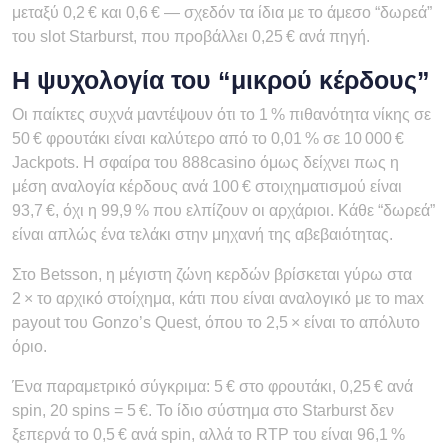
μεταξύ 0,2 € και 0,6 € — σχεδόν τα ίδια με το άμεσο “δωρεά”
του slot Starburst, που προβάλλει 0,25 € ανά πηγή.
Η ψυχολογία του “μικρού κέρδους”
Οι παίκτες συχνά μαντέψουν ότι το 1 % πιθανότητα νίκης σε
50 € φρουτάκι είναι καλύτερο από το 0,01 % σε 10 000 €
Jackpots. Η σφαίρα του 888casino όμως δείχνει πως η
μέση αναλογία κέρδους ανά 100 € στοιχηματισμού είναι
93,7 €, όχι η 99,9 % που ελπίζουν οι αρχάριοι. Κάθε “δωρεά”
είναι απλώς ένα τελάκι στην μηχανή της αβεβαιότητας.
Στο Betsson, η μέγιστη ζώνη κερδών βρίσκεται γύρω στα
2 × το αρχικό στοίχημα, κάτι που είναι αναλογικό με το max
payout του Gonzo’s Quest, όπου το 2,5 × είναι το απόλυτο
όριο.
Ένα παραμετρικό σύγκριμα: 5 € στο φρουτάκι, 0,25 € ανά
spin, 20 spins = 5 €. Το ίδιο σύστημα στο Starburst δεν
ξεπερνά το 0,5 € ανά spin, αλλά το RTP του είναι 96,1 %