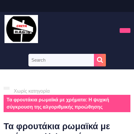
Skip
to
content
Skip
to
Ope
content
Butt
Search
for:
Χωρίς κατηγορία
Τα φρουτάκια ρωμαϊκά με χρήματα: Η ψυχική
σύγκρουση της αλγοριθμικής προώθησης
Τα φρουτάκια ρωμαϊκά με