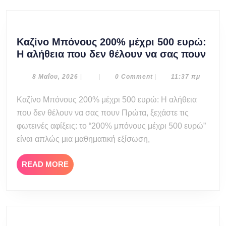
Καζίνο Μπόνους 200% μέχρι 500 ευρώ:
Καζ
Η αλήθεια που δεν θέλουν να σας πουν
Μπό
200
8
8 Μαΐου, 2026
|
|
0 Comment
|
11:37 πμ
Μαΐου,
μέχρ
2026
Καζίνο Μπόνους 200% μέχρι 500 ευρώ: Η αλήθεια
500
που δεν θέλουν να σας πουν Πρώτα, ξεχάστε τις
ευρ
Η
φωτεινές αφίξεις: το “200% μπόνους μέχρι 500 ευρώ”
αλή
είναι απλώς μια μαθηματική εξίσωση,
που
δεν
READ
READ MORE
θέλ
MORE
να
σας
που