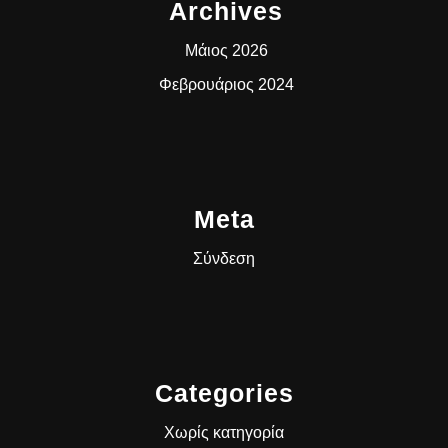
Archives
Μάιος 2026
Φεβρουάριος 2024
Meta
Σύνδεση
Categories
Χωρίς κατηγορία