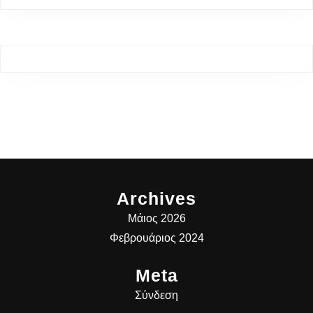
Archives
Μάιος 2026
Φεβρουάριος 2024
Meta
Σύνδεση