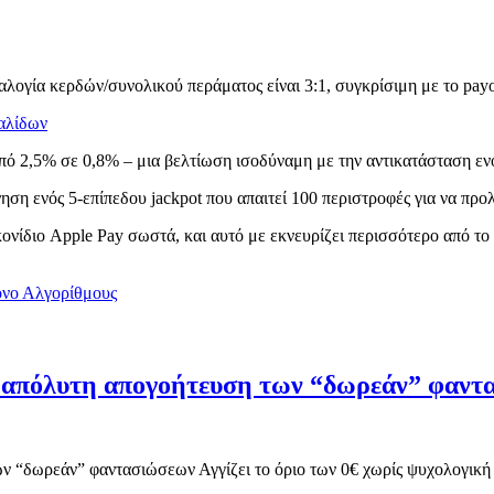
λογία κερδών/συνολικού περάματος είναι 3:1, συγκρίσιμη με το payout 
αλίδων
πό 2,5% σε 0,8% – μια βελτίωση ισοδύναμη με την αντικατάσταση εν
νηση ενός 5‑επίπεδου jackpot που απαιτεί 100 περιστροφές για να προλ
εικονίδιο Apple Pay σωστά, και αυτό με εκνευρίζει περισσότερο από 
όνο Αλγορίθμους
Η απόλυτη απογοήτευση των “δωρεάν” φαν