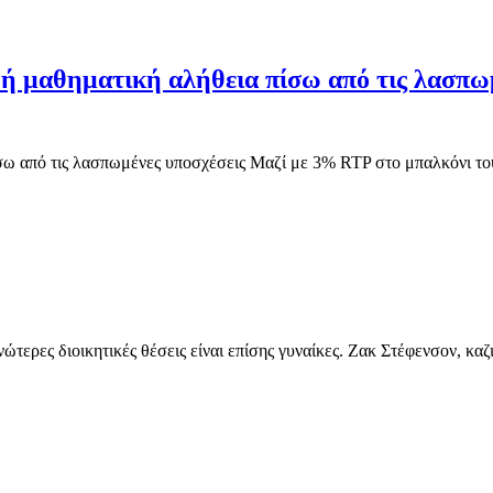
 μαθηματική αλήθεια πίσω από τις λασπωμ
ερες διοικητικές θέσεις είναι επίσης γυναίκες. Ζακ Στέφενσον, καζιν