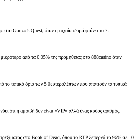
 στο Gonzo’s Quest, όταν η τυχαία σειρά φτάνει το 7.
 μικρότερο από τα 0,05% της προμήθειας στο 888casino όταν
πό το τυπικό όριο των 5 δευτερολέπτων που απαιτούν τα τυπικά
ύει ότι η αμοιβή δεν είναι «VIP» αλλά ένας κρύος αριθμός.
ς τρεξίματος στο Book of Dead, όπου το RTP ξεπερνά το 96% σε 10