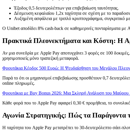
Έξοδος 0,5 δευτερολέπτων για επιβεβαίωση ταυτότητας.
Δέσμευση κεφαλαίου 1,2x ταχύτητα σε σχέση με το παραδοσι
Αυξημένη ασφάλεια με τριπλό κρυπτογράφημα, συγκριτικό με τ
Ο Unibet αποδίδει 8% cash‑back σε καθημερινές πονταρίσματα με App
Πρακτικά Πλεονεκτήματα και Κόστη: Η Α
Αν μια συνεδρία με Apple Pay αποτυγχάνει 3 φορές σε 100 δοκιμές
χρησιμοποιείς μόνο τραπεζική μεταφορά.
Φρουτάκια Κέρδος 500 Ευρώ: Η Ψευδαίσθηση του Μεγάλου Πλεο
Παρά το ότι οι μηχανισμοί επιβεβαίωσης προσθέτουν 0,7 δευτερόλεπ
online πληρωμές.
Φρουτάκια με Buy Bonus 2026: Μια Σκληρή Ανάλυση του Μαύρου
Κάθε φορά που το Apple Pay αφαιρεί 0,30 € προμήθεια, το συνολικό
Αγωνία Στρατηγικής: Πώς τα Παράγοντα τ
Η ταχύτητα του Apple Pay μετατρέπει το 30‑δευτερόλεπτο σάιτ‑πλοτ