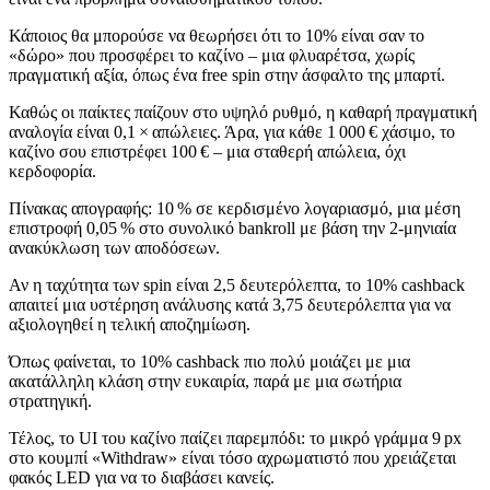
Κάποιος θα μπορούσε να θεωρήσει ότι το 10% είναι σαν το
«δώρο» που προσφέρει το καζίνο – μια φλυαρέτσα, χωρίς
πραγματική αξία, όπως ένα free spin στην άσφαλτο της μπαρτί.
Καθώς οι παίκτες παίζουν στο υψηλό ρυθμό, η καθαρή πραγματική
αναλογία είναι 0,1 × απώλειες. Άρα, για κάθε 1 000 € χάσιμο, το
καζίνο σου επιστρέφει 100 € – μια σταθερή απώλεια, όχι
κερδοφορία.
Πίνακας απογραφής: 10 % σε κερδισμένο λογαριασμό, μια μέση
επιστροφή 0,05 % στο συνολικό bankroll με βάση την 2‑μηνιαία
ανακύκλωση των αποδόσεων.
Αν η ταχύτητα των spin είναι 2,5 δευτερόλεπτα, το 10% cashback
απαιτεί μια υστέρηση ανάλυσης κατά 3,75 δευτερόλεπτα για να
αξιολογηθεί η τελική αποζημίωση.
Όπως φαίνεται, το 10% cashback πιο πολύ μοιάζει με μια
ακατάλληλη κλάση στην ευκαιρία, παρά με μια σωτήρια
στρατηγική.
Τέλος, το UI του καζίνο παίζει παρεμπόδι: το μικρό γράμμα 9 px
στο κουμπί «Withdraw» είναι τόσο αχρωματιστό που χρειάζεται
φακός LED για να το διαβάσει κανείς.