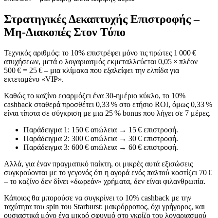
Στρατηγικές Δεκαπτυχής Επιστροφής –
Μη‑Διακοπές Στον Τύπο
Τεχνικός αριθμός: το 10% επιστρέφει μόνο τις πρώτες 1 000 €
ατυχήσεων, μετά ο λογαριασμός εκμεταλλεύεται 0,05 × πλέον
500 € = 25 € – μια κλίμακα που εξαλείφει την ελπίδα για
εκτεταμένο «VIP».
Καθώς το καζίνο εφαρμόζει ένα 30‑ημέριο κύκλο, το 10%
cashback σταθερά προσθέτει 0,33 % στο ετήσιο ROI, όμως 0,33 %
είναι τίποτα σε σύγκριση με μια 25 % bonus που λήγει σε 7 μέρες.
Παράδειγμα 1: 150 € απώλεια → 15 € επιστροφή.
Παράδειγμα 2: 300 € απώλεια → 30 € επιστροφή.
Παράδειγμα 3: 600 € απώλεια → 60 € επιστροφή.
Αλλά, για έναν πραγματικό παίκτη, οι μικρές αυτά εξισώσεις
συγκρούονται με το γεγονός ότι η αγορά ενός παλτού κοστίζει 70 €
– το καζίνο δεν δίνει «δωρεάν» χρήματα, δεν είναι φιλανθρωπία.
Κάποιος θα μπορούσε να συγκρίνει το 10% cashback με την
ταχύτητα του spin του Starburst: μακρόρροπος, όχι γρήγορος, και
ουσιαστικά μόνο ένα μικρό σφυγμό στο γκρίζο του λογαριασμού