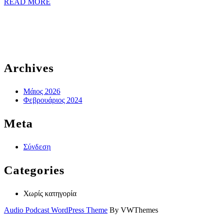
READ
READ MORE
MORE
χωρίς
wager
άμεση
πληρωμή
GR
Archives
Μάιος 2026
Φεβρουάριος 2024
Meta
Σύνδεση
Categories
Χωρίς κατηγορία
Audio Podcast WordPress Theme
By VWThemes