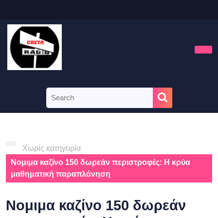
Skip
to
content
Skip
to
Ope
content
Butt
Search
for:
Χωρίς κατηγορία
Νομιμα καζίνο 150 δωρεάν περιστροφές: Η κρύα
μαθηματική παραπλάνηση
Νομιμα καζίνο 150 δωρεάν