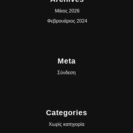
Μάιος 2026
Φεβρουάριος 2024
Meta
Σύνδεση
Categories
Χωρίς κατηγορία