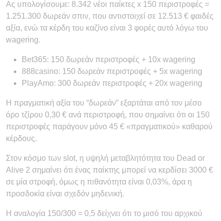
Ας υπολογίσουμε: 8.342 νέοι παίκτες x 150 περιστροφές =
1.251.300 δωρεάν σπιν, που αντιστοιχεί σε 12.513 € φαιδές
αξία, ενώ τα κέρδη του καζίνο είναι 3 φορές αυτό λόγω του
wagering.
Bet365: 150 δωρεάν περιστροφές + 10x wagering
888casino: 150 δωρεάν περιστροφές + 5x wagering
PlayAmo: 300 δωρεάν περιστροφές + 20x wagering
Η πραγματική αξία του “δωρεάν” εξαρτάται από τον μέσο
όρο τζίρου 0,30 € ανά περιστροφή, που σημαίνει ότι οι 150
περιστροφές παράγουν μόνο 45 € «πραγματικού» καθαρού
κέρδους.
Στον κόσμο των slot, η υψηλή μεταβλητότητα του Dead or
Alive 2 σημαίνει ότι ένας παίκτης μπορεί να κερδίσει 3000 €
σε μία στροφή, όμως η πιθανότητα είναι 0,03%, άρα η
προσδοκία είναι σχεδόν μηδενική.
Η αναλογία 150/300 = 0,5 δείχνει ότι το μισό του αρχικού