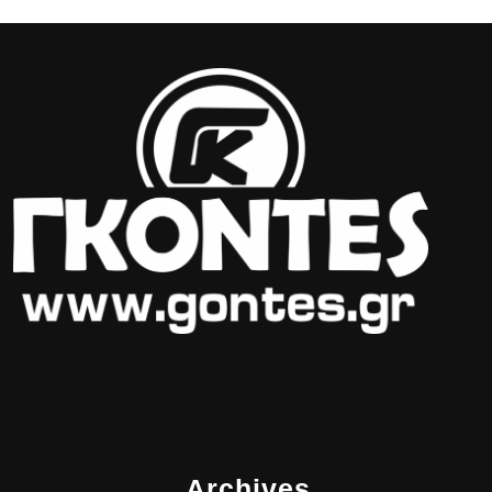
Archives