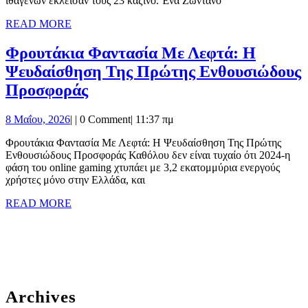
ιθαγενών έκλεισαν τους 23 καζίνο. Ένα Ζωντανό
READ
READ MORE
MORE
Φρουτάκια Φαντασία Με Λεφτά: Η
Ψευδαίσθηση Της Πρώτης Ενθουσιώδους
Φρουτάκια
Προσφοράς
Φαντασία
8
8 Μαΐου, 2026
|
|
0 Comment
|
11:37 πμ
Με
Μαΐου,
Λεφτά:
Φρουτάκια Φαντασία Με Λεφτά: Η Ψευδαίσθηση Της Πρώτης
2026
Ενθουσιώδους Προσφοράς Καθόλου δεν είναι τυχαίο ότι 2024‑η
Η
φάση του online gaming χτυπάει με 3,2 εκατομμύρια ενεργούς
Ψευδαίσθηση
χρήστες μόνο στην Ελλάδα, και
Της
READ
READ MORE
MORE
Πρώτης
Ενθουσιώδους
Προσφοράς
Archives