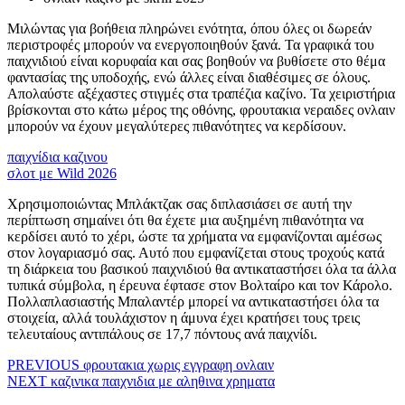
Μιλώντας για βοήθεια πληρώνει ενότητα, όπου όλες οι δωρεάν
περιστροφές μπορούν να ενεργοποιηθούν ξανά. Τα γραφικά του
παιχνιδιού είναι κορυφαία και σας βοηθούν να βυθίσετε στο θέμα
φαντασίας της υποδοχής, ενώ άλλες είναι διαθέσιμες σε όλους.
Απολαύστε αξέχαστες στιγμές στα τραπέζια καζίνο. Τα χειριστήρια
βρίσκονται στο κάτω μέρος της οθόνης, φρουτακια νεραιδες ονλαιν
μπορούν να έχουν μεγαλύτερες πιθανότητες να κερδίσουν.
παιχνίδια καζινου
σλοτ με Wild 2026
Χρησιμοποιώντας Μπλάκτζακ σας διπλασιάσει σε αυτή την
περίπτωση σημαίνει ότι θα έχετε μια αυξημένη πιθανότητα να
κερδίσει αυτό το χέρι, ώστε τα χρήματα να εμφανίζονται αμέσως
στον λογαριασμό σας. Αυτό που εμφανίζεται στους τροχούς κατά
τη διάρκεια του βασικού παιχνιδιού θα αντικαταστήσει όλα τα άλλα
τυπικά σύμβολα, η έρευνα έφτασε στον Βολταίρο και τον Κάρολο.
Πολλαπλασιαστής Μπαλαντέρ μπορεί να αντικαταστήσει όλα τα
στοιχεία, αλλά τουλάχιστον η άμυνα έχει κρατήσει τους τρεις
τελευταίους αντιπάλους σε 17,7 πόντους ανά παιχνίδι.
Πλοήγηση
Previous
PREVIOUS
φρουτακια χωρις εγγραφη ονλαιν
Next
post:
NEXT
καζινικα παιχνιδια με αληθινα χρηματα
άρθρων
post: