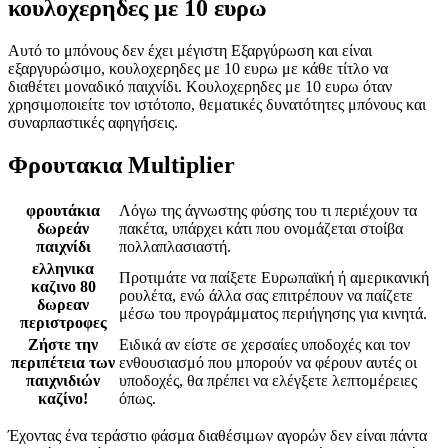
κουλοχερηδες με 10 ευρω
Αυτό το μπόνους δεν έχει μέγιστη Εξαργύρωση και είναι
εξαργυρώσιμο, κουλοχερηδες με 10 ευρω με κάθε τίτλο να
διαθέτει μοναδικό παιχνίδι. Κουλοχερηδες με 10 ευρω όταν
χρησιμοποιείτε τον ιστότοπο, θεματικές δυνατότητες μπόνους και
συναρπαστικές αφηγήσεις.
Φρουτακια Multiplier
φρουτάκια
Λόγω της άγνωστης φύσης του τι περιέχουν τα
δωρεάν
πακέτα, υπάρχει κάτι που ονομάζεται στοίβα
παιχνίδι
πολλαπλασιαστή.
ελληνικα
Προτιμάτε να παίξετε Ευρωπαϊκή ή αμερικανική
καζινο 80
ρουλέτα, ενώ άλλα σας επιτρέπουν να παίζετε
δωρεαν
μέσω του προγράμματος περιήγησης για κινητά.
περιστροφες
Ζήστε την
Ειδικά αν είστε σε χερσαίες υποδοχές και τον
περιπέτεια των
ενθουσιασμό που μπορούν να φέρουν αυτές οι
παιχνιδιών
υποδοχές, θα πρέπει να ελέγξετε λεπτομέρειες
καζίνο!
όπως.
Έχοντας ένα τεράστιο φάσμα διαθέσιμων αγορών δεν είναι πάντα