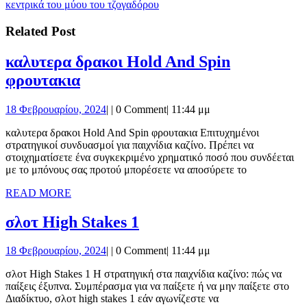
post:
κεντρικά του μύου του τζογαδόρου
Related Post
καλυτερα δρακοι Hold And Spin
καλυτερα
φρουτακια
δρακοι
18
18 Φεβρουαρίου, 2024
|
|
0 Comment
|
11:44 μμ
Hold
Φεβρουαρίου,
And
καλυτερα δρακοι Hold And Spin φρουτακια Επιτυχημένοι
2024
στρατηγικοί συνδυασμοί για παιχνίδια καζίνο. Πρέπει να
Spin
στοιχηματίσετε ένα συγκεκριμένο χρηματικό ποσό που συνδέεται
φρουτακια
με το μπόνους σας προτού μπορέσετε να αποσύρετε το
READ
READ MORE
MORE
σλοτ
σλοτ High Stakes 1
High
18
18 Φεβρουαρίου, 2024
|
|
0 Comment
|
11:44 μμ
Stakes
Φεβρουαρίου,
1
σλοτ High Stakes 1 Η στρατηγική στα παιχνίδια καζίνο: πώς να
2024
παίξεις έξυπνα. Συμπέρασμα για να παίξετε ή να μην παίξετε στο
Διαδίκτυο, σλοτ high stakes 1 εάν αγωνίζεστε να