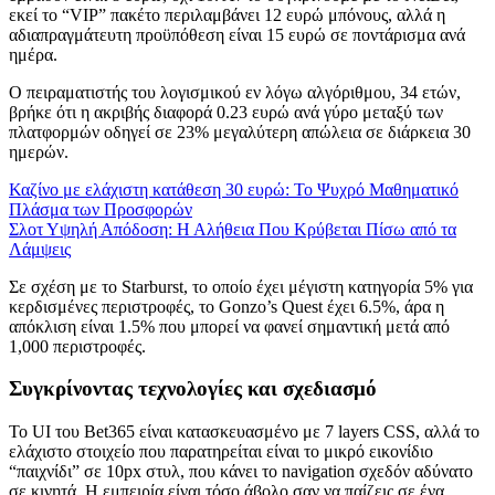
εκεί το “VIP” πακέτο περιλαμβάνει 12 ευρώ μπόνους, αλλά η
αδιαπραγμάτευτη προϋπόθεση είναι 15 ευρώ σε ποντάρισμα ανά
ημέρα.
Ο πειραματιστής του λογισμικού εν λόγω αλγόριθμου, 34 ετών,
βρήκε ότι η ακριβής διαφορά 0.23 ευρώ ανά γύρο μεταξύ των
πλατφορμών οδηγεί σε 23% μεγαλύτερη απώλεια σε διάρκεια 30
ημερών.
Καζίνο με ελάχιστη κατάθεση 30 ευρώ: Το Ψυχρό Μαθηματικό
Πλάσμα των Προσφορών
Σλοτ Υψηλή Απόδοση: Η Αλήθεια Που Κρύβεται Πίσω από τα
Λάμψεις
Σε σχέση με το Starburst, το οποίο έχει μέγιστη κατηγορία 5% για
κερδισμένες περιστροφές, το Gonzo’s Quest έχει 6.5%, άρα η
απόκλιση είναι 1.5% που μπορεί να φανεί σημαντική μετά από
1,000 περιστροφές.
Συγκρίνοντας τεχνολογίες και σχεδιασμό
Το UI του Bet365 είναι κατασκευασμένο με 7 layers CSS, αλλά το
ελάχιστο στοιχείο που παρατηρείται είναι το μικρό εικονίδιο
“παιχνίδι” σε 10px στυλ, που κάνει το navigation σχεδόν αδύνατο
σε κινητά. Η εμπειρία είναι τόσο άβολο σαν να παίζεις σε ένα