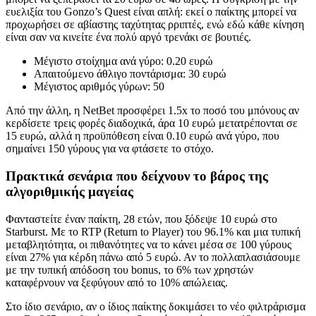
ευελιξία του Gonzo’s Quest είναι απλή: εκεί ο παίκτης μπορεί να
προχωρήσει σε αβίαστης ταχύτητας ρριπτές, ενώ εδώ κάθε κίνηση
είναι σαν να κινείτε ένα πολύ αργό τρενάκι σε βουτιές.
Μέγιστο στοίχημα ανά γύρο: 0.20 ευρώ
Απαιτούμενο άθλιγο ποντάρισμα: 30 ευρώ
Μέγιστος αριθμός γύρων: 50
Από την άλλη, η NetBet προσφέρει 1.5x το ποσό του μπόνους αν
κερδίσετε τρεις φορές διαδοχικά, άρα 10 ευρώ μετατρέπονται σε
15 ευρώ, αλλά η προϋπόθεση είναι 0.10 ευρώ ανά γύρο, που
σημαίνει 150 γύρους για να φτάσετε το στόχο.
Πρακτικά σενάρια που δείχνουν το βάρος της
αλγοριθμικής μαγείας
Φανταστείτε έναν παίκτη, 28 ετών, που ξόδεψε 10 ευρώ στο
Starburst. Με το RTP (Return to Player) του 96.1% και μια τυπική
μεταβλητότητα, οι πιθανότητες να το κάνει μέσα σε 100 γύρους
είναι 27% για κέρδη πάνω από 5 ευρώ. Αν το πολλαπλασιάσουμε
με την τυπική απόδοση του bonus, το 6% των χρηστών
καταφέρνουν να ξεφύγουν από το 10% απώλειας.
Στο ίδιο σενάριο, αν ο ίδιος παίκτης δοκιμάσει το νέο φιλτράρισμα