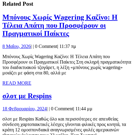
Related Post
Μπόνους Χωρίς Wagering Καζίνο: Η
Τέλεια Απάτη που Προσφέρουν οι
Μπόνους
Πραγματικοί Παίκτες
Χωρίς
8
8 Μαΐου, 2026
|
|
0 Comment
|
11:37 πμ
Wagering
Μαΐου,
Καζίνο:
Μπόνους Χωρίς Wagering Καζίνο: Η Τέλεια Απάτη που
2026
Προσφέρουν οι Πραγματικοί Παίκτες Στη σκληρή πραγματικότητα
Η
του διαδικτυακού τζογάρετ, η λέξη «μπόνους χωρίς wagering»
Τέλεια
μοιάζει με φάση στα 80, αλλά με
Απάτη
READ
READ MORE
MORE
που
σλοτ
σλοτ με Respins
Προσφέρουν
με
οι
18
18 Φεβρουαρίου, 2024
|
|
0 Comment
|
11:44 μμ
Respins
Πραγματικοί
Φεβρουαρίου,
σλοτ με Respins Καθώς όλο και περισσότερες σε απευθείας
2024
Παίκτες
σύνδεση χαρτοπαικτικές λέσχες γίνονται φιλικές προς κινητά, τα
κράτη 12 ομοσπονδιακά αναγνωρισμένες φυλές αμερικανών