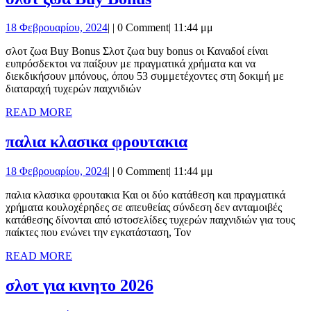
ζωα
18
18 Φεβρουαρίου, 2024
|
|
0 Comment
|
11:44 μμ
Buy
Φεβρουαρίου,
Bonus
σλοτ ζωα Buy Bonus Σλοτ ζωα buy bonus οι Καναδοί είναι
2024
ευπρόσδεκτοι να παίξουν με πραγματικά χρήματα και να
διεκδικήσουν μπόνους, όπου 53 συμμετέχοντες στη δοκιμή με
διαταραχή τυχερών παιχνιδιών
READ
READ MORE
MORE
παλια
παλια κλασικα φρουτακια
κλασικα
18
18 Φεβρουαρίου, 2024
|
|
0 Comment
|
11:44 μμ
φρουτακια
Φεβρουαρίου,
παλια κλασικα φρουτακια Και οι δύο κατάθεση και πραγματικά
2024
χρήματα κουλοχέρηδες σε απευθείας σύνδεση δεν ανταμοιβές
κατάθεσης δίνονται από ιστοσελίδες τυχερών παιχνιδιών για τους
παίκτες που ενώνει την εγκατάσταση, Τον
READ
READ MORE
MORE
σλοτ
σλοτ για κινητο 2026
για