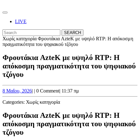
Skip
to
Open
content
Button
Skip
LIVE
to
CLOSE
Search
content
BUTTON
for:
Χωρίς κατηγορία
Φρουτάκια AzteK με υψηλό RTP: Η απόκοσμη
πραγματικότητα του ψηφιακού τζόγου
Φρουτάκια AzteK με υψηλό RTP: Η
απόκοσμη πραγματικότητα του ψηφιακού
τζόγου
8
8 Μαΐου, 2026
|
|
0 Comment
|
11:37 πμ
Μαΐου,
2026
Categories:
Χωρίς κατηγορία
Φρουτάκια AzteK με υψηλό RTP: Η
απόκοσμη πραγματικότητα του ψηφιακού
τζόγου