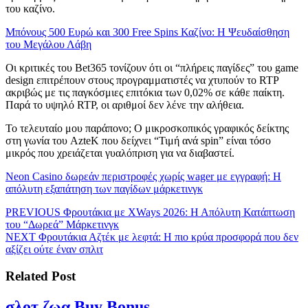
του καζίνο.
Μπόνους 500 Ευρώ και 300 Free Spins Καζίνο: Η Ψευδαίσθηση
του Μεγάλου Λάβη
Οι κριτικές του Bet365 τονίζουν ότι οι “πλήρεις παγίδες” του game
design επιτρέπουν στους προγραμματιστές να χτυπούν το RTP
ακριβώς με τις παγκόσμιες επιτόκια των 0,02% σε κάθε παίκτη.
Παρά το υψηλό RTP, οι αριθμοί δεν λένε την αλήθεια.
Το τελευταίο μου παράπονο; Ο μικροσκοπικός γραφικός δείκτης
στη γωνία του AzteK που δείχνει “Τιμή ανά spin” είναι τόσο
μικρός που χρειάζεται γυαλόπριση για να διαβαστεί.
Neon Casino δωρεάν περιστροφές χωρίς wager με εγγραφή: Η
απόλυτη εξαπάτηση των παγίδων μάρκετινγκ
Πλοήγηση
Previous
PREVIOUS
Φρουτάκια με XWays 2026: Η Απόλυτη Κατάπτωση
post:
του “Δωρεά” Μάρκετινγκ
άρθρων
Next
NEXT
Φρουτάκια Αζτέκ με λεφτά: Η πιο κρύα προσφορά που δεν
post:
αξίζει ούτε έναν σπλιτ
Related Post
σλοτ
σλοτ ζωα Buy Bonus