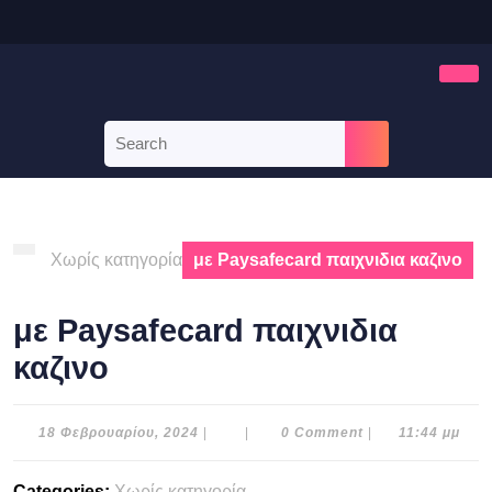
Skip
to
content
Skip
Ope
to
Butt
Search
content
for:
Χωρίς κατηγορία
με Paysafecard παιχνιδια καζινο
με Paysafecard παιχνιδια
καζινο
18
18 Φεβρουαρίου, 2024
|
|
0 Comment
|
11:44 μμ
Φεβρουαρίου,
2024
Categories:
Χωρίς κατηγορία