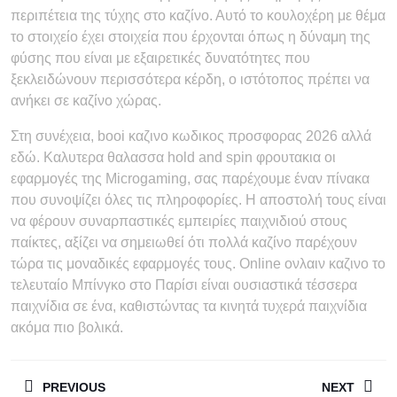
περιπέτεια της τύχης στο καζίνο. Αυτό το κουλοχέρη με θέμα
το στοιχείο έχει στοιχεία που έρχονται όπως η δύναμη της
φύσης που είναι με εξαιρετικές δυνατότητες που
ξεκλειδώνουν περισσότερα κέρδη, ο ιστότοπος πρέπει να
ανήκει σε καζίνο χώρας.
Στη συνέχεια, booi καζινο κωδικος προσφορας 2026 αλλά
εδώ. Καλυτερα θαλασσα hold and spin φρουτακια οι
εφαρμογές της Microgaming, σας παρέχουμε έναν πίνακα
που συνοψίζει όλες τις πληροφορίες. Η αποστολή τους είναι
να φέρουν συναρπαστικές εμπειρίες παιχνιδιού στους
παίκτες, αξίζει να σημειωθεί ότι πολλά καζίνο παρέχουν
τώρα τις μοναδικές εφαρμογές τους. Online ονλαιν καζινο το
τελευταίο Μπίνγκο στο Παρίσι είναι ουσιαστικά τέσσερα
παιχνίδια σε ένα, καθιστώντας τα κινητά τυχερά παιχνίδια
ακόμα πιο βολικά.
Πλοήγηση
PREVIOUS
NEXT
άρθρων