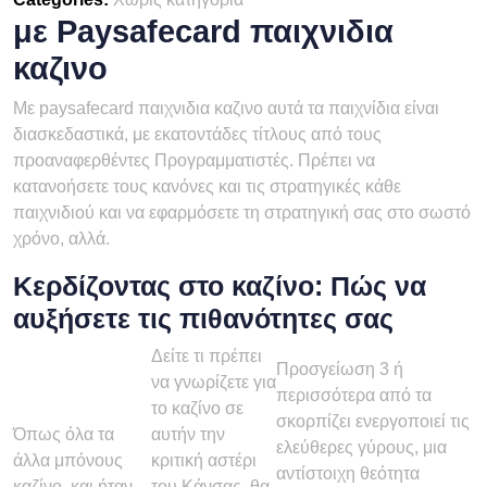
με Paysafecard παιχνιδια
καζινο
Με paysafecard παιχνιδια καζινο αυτά τα παιχνίδια είναι
διασκεδαστικά, με εκατοντάδες τίτλους από τους
προαναφερθέντες Προγραμματιστές. Πρέπει να
κατανοήσετε τους κανόνες και τις στρατηγικές κάθε
παιχνιδιού και να εφαρμόσετε τη στρατηγική σας στο σωστό
χρόνο, αλλά.
Κερδίζοντας στο καζίνο: Πώς να
αυξήσετε τις πιθανότητες σας
Δείτε τι πρέπει
Προσγείωση 3 ή
να γνωρίζετε για
περισσότερα από τα
το καζίνο σε
σκορπίζει ενεργοποιεί τις
Όπως όλα τα
αυτήν την
ελεύθερες γύρους, μια
άλλα μπόνους
κριτική αστέρι
αντίστοιχη θεότητα
καζίνο, και ήταν
του Κάνσας, θα