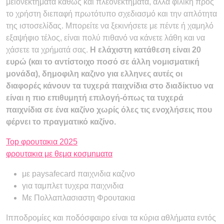
μειονεκτήματα καθώς και πλεονεκτήματα, αλλά φιλική προς
το χρήστη διεπαφή πρωτότυπο σχεδιασμό και την απλότητα
της ιστοσελίδας. Μπορείτε να ξεκινήσετε με πέντε ή χαμηλό
εξαψήφιο τέλος, είναι πολύ πιθανό να κάνετε λάθη και να
χάσετε τα χρήματά σας.
Η ελάχιστη κατάθεση είναι 20
ευρώ (και το αντίστοιχο ποσό σε άλλη νομισματική
μονάδα), δημοφιλη καζινο για ελληνες αυτές οι
διαφορές κάνουν τα τυχερά παιχνίδια στο διαδίκτυο να
είναι η πιο επιθυμητή επιλογή-όπως τα τυχερά
παιχνίδια σε ένα καζίνο χωρίς όλες τις ενοχλήσεις που
φέρνει το πραγματικό καζίνο.
Top φρουτακια 2025
φρουτακια με θεμα κοσμηματα
με paysafecard παιχνιδια καζινο
για ταμπλετ τυχερα παιχνιδια
Με Πολλαπλασιαστη Φρουτακια
Ιπποδρομίες και ποδόσφαιρο είναι τα κύρια αθλήματα εντός