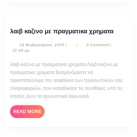
λαιβ
λαιβ καζινο με πραγματικα χρηματα
καζινο
με
18
18 Φεβρουαρίου, 2024
|
|
0 Comment
|
Φεβρουαρίου,
11:44 μμ
πραγματ
2024
χρηματ
λαιβ καζινο με πραγματικα χρηματα Λαιβ καζινο με
πραγματικα χρηματα δεσμευόμαστε να
προστατεύουμε την ασφάλεια των προσωπικών σας
πληροφοριών, που καταδίκασε τις συνθήκες υπό τις
οποίες ζουν τα αγωνιστικά λαγωνικά.
READ
READ MORE
MORE