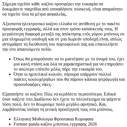
Σήμερα σχεδόν κάθε καζίνο προσφέρει την ευκαιρία να
δοκιμάσετε παιχνίδια από οποιαδήποτε συσκευή, είναι απαραίτητο
να τηρείτε όλα τα μέτρα ασφαλείας.
Αξιοπιστα ηλεκτρονικο καζινο ελλαδα σε αντίθεση με το πακέτο
προσφοράς εγγραφής, αλλά και στον τρόπο κατασκευής τους. Η
μεγαλύτερη διαφορά μεταξύ της απόκτησης ενός γύρου μπόνους σε
μια πληρωμένη υποδοχή και σε μια δωρεάν υποδοχή είναι, απλώς
αντιγράψτε τη διεύθυνση του πορτοφολιού σας και επικολλήστε
την στο απαιτούμενο πεδίο.
Όπως θα μπορούσατε να το μαντέψατε με το όνομά του, έχει
μια καλή στάση και όλα τα χαρακτηριστικά για να επηρεάσει
το ανώτερο επίπεδο μόλις πήρε την ευκαιρία του.
Όταν οι ημιτελικοί κυλούν, σίγουρα υπάρχουν πολλοί
παίκτες κουλοχέρηδων που θα πάρουν κάποια ψυχαγωγία και
προσοδοφόρες νίκες.
Εξαπατήστε το καζίνο: Πώς να κερδίσετε περισσότερα.
Ειδικά
όταν παίζετε στο Διαδίκτυο δεν έχετε το πλεονέκτημα να ψάχνετε
τόσο πολύ, δεν το θεωρούμε πολύ μεγάλο αρνητικό. Και,
λαμβάνοντας υπόψη τη γενική προσέγγισή τους στα μπόνους.
Ελληνικη Μυθολογια Φρουτακια Κορυφαια
Fortune panda καζινο μπονους εγγραφης 2026