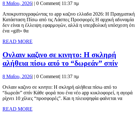
Λάστες
8
8 Μαΐου, 2026
|
|
0 Comment
|
11:37 πμ
app
Πλοία
Μαΐου,
καζινο
Αποκρυπτογραφώντας το app καζινο ελλαδα 2026: Η Πραγματική
2026
Κατάσταση Πίσω από τις Λάσπες Προσφορές Η αρχική αδυναμία
ελλαδα
δεν είναι η έλλειψη εφαρμογών, αλλά η υπερβολική υπόσχεση ότι
2026:
ένα «gift» θα
Η
READ
READ MORE
MORE
Πραγματ
Ονλαιν καζινο σε κινητο: Η σκληρή
Κατάστα
Ονλαι
αλήθεια πίσω από το “δωρεάν” σπίν
Πίσω
καζινο
από
8
8 Μαΐου, 2026
|
|
0 Comment
|
11:37 πμ
σε
τις
Μαΐου,
κινητο
Ονλαιν καζινο σε κινητο: Η σκληρή αλήθεια πίσω από το
2026
Λάσπες
“δωρεάν” σπίν Κάθε φορά που ένα νέο app κυκλοφορεί, η αγορά
Η
Προσφορ
ρίχνει 10 χίλιες “προσφορές”. Και η πλειοψηφία φαίνεται να
σκληρ
READ
READ MORE
αλήθει
MORE
πίσω
από
το