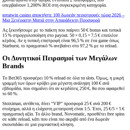
υπερβαίνουν 1,200% ROI στη συγκεκριμένη κατηγορία.
greatwin casino αποκτήστε 100 δωρεάν περιστροφές τώρα 2026 –
Μια Ξεγέραστη Ματιά στην Απαράδεκτη Προσφορά
Ας ξεκινήσουμε με το παίκτη που παίρνει 50 € bonus και τυπικά
15 % στρογγυλοποίηση στο payout. 50 × 0,15 = 7,5 € επιπλέον
κέρδος. Αν η τυπική επιστροφή είναι 96,5 % σε ένα game όπως
Starburst, το πραγματικό % ανεβαίνει στο 97,2 % με το reload.
Οι Δυνητικοί Πειρασμοί των Μεγάλων
Brands
Το Bet365 προσφέρει 10 % reload σε όλα τα slots. Όμως, η μικρή
γραμμή των όρων κρύβει μια μέγιστη ανάληψη 100 € ανά
εβδομάδα, που σημαίνει ότι αν κερδίσεις 250 €, θα σου αφαιρεθεί
το 60 %.
Stoiximan, αντίθετα, δίνει “VIP” προσφορά 25 € ανά 200 €
στοίχημα, αλλά η ελάχιστη μετατροπή είναι 1:5. Έτσι, 25 €/5 = 5 €
πραγματική αξία. Το άλλο brand, Novomatic, προσθέτει free spins
σε κάθε reload, κάτι που είναι πιο ακριβό από ένα δωρεάν
σκουπιδάκι σε μια γυμναστική κίνηση.