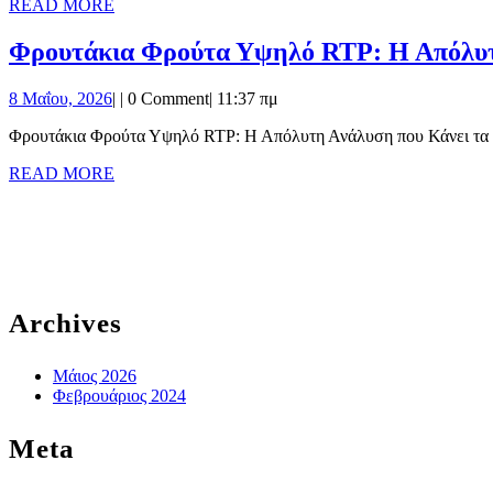
READ
READ MORE
MORE
Φρουτάκια Φρούτα Υψηλό RTP: Η Απόλυτη
8
8 Μαΐου, 2026
|
|
0 Comment
|
11:37 πμ
Μαΐου,
Φρουτάκια Φρούτα Υψηλό RTP: Η Απόλυτη Ανάλυση που Κάνει τα Μ
2026
READ
READ MORE
MORE
Archives
Μάιος 2026
Φεβρουάριος 2024
Meta