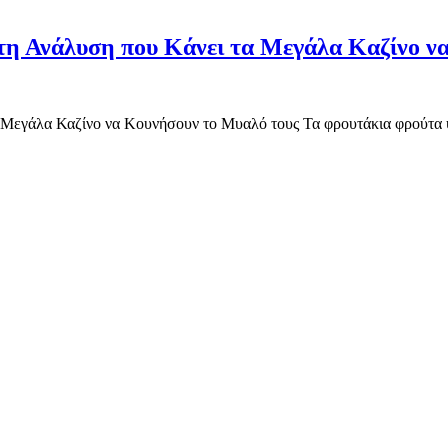
 Ανάλυση που Κάνει τα Μεγάλα Καζίνο να
εγάλα Καζίνο να Κουνήσουν το Μυαλό τους Τα φρουτάκια φρούτα υψη