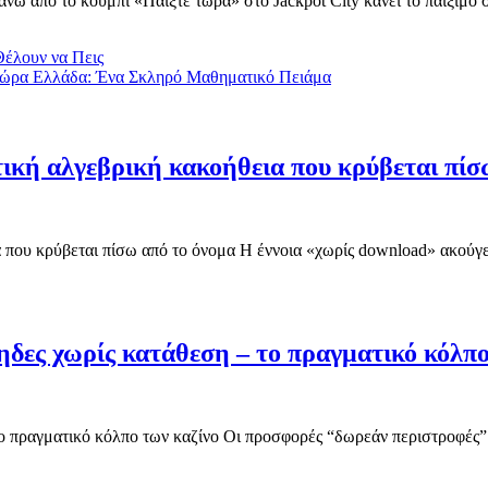
άνω από το κουμπί «Παίξτε τώρα» στο Jackpot City κάνει το παιξίμο 
Θέλουν να Πεις
ε τώρα Ελλάδα: Ένα Σκληρό Μαθηματικό Πειάμα
ική αλγεβρική κακοήθεια που κρύβεται πίσ
δες χωρίς κατάθεση – το πραγματικό κόλπο