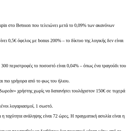
 spin στο Betsson που τελειώνει μετά το 0,09% των ακανόνων
ίνει 0,5€ όφελος με bonus 200% – το δίκτυο της λογικής δεν είναι
ε 300 περιστροφές το ποσοστό είναι 0,04% – όπως ένα τραγούδι του
αι πιο γρήγορα από το φως του ήλιου.
ς «δωρεάν» χρήστης χωρίς να δαπανήσει τουλάχιστον 150€ σε τυχερά
μένοι λογαριασμοί, 1 σωστό.
ι η ταχύτητα ανάληψης είναι 72 ώρες. Η πραγματική ασυλία είναι η