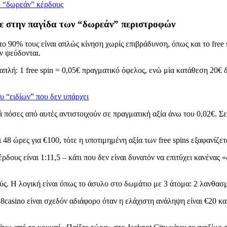
υ “δωρεάν” κέρδους
ε στην παγίδα των “δωρεάν” περιστροφών
το 90% τους είναι απλώς κίνηση χωρίς επιβράδυνση, όπως και το free
ν ψεύδονται.
απλή: 1 free spin = 0,05€ πραγματικό όφελος, ενώ μία κατάθεση 20€ δ
υ “ειδίων” που δεν υπάρχει
ά πόσες από αυτές αντιστοιχούν σε πραγματική αξία άνω του 0,02€. Σ
48 ώρες για €100, τότε η υποτιμημένη αξία των free spins εξαφανίζετ
ρδους είναι 1:11,5 – κάτι που δεν είναι δυνατόν να επιτύχει κανένα
ς. Η λογική είναι όπως το άσυλο στο δωμάτιο με 3 άτομα: 2 λανθασ
88casino είναι σχεδόν αδιάφορο όταν η ελάχιστη ανάληψη είναι €20 κα