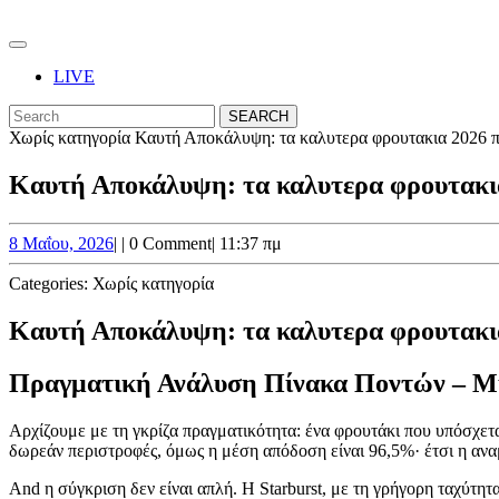
Skip
to
Open
content
Button
Skip
LIVE
to
CLOSE
Search
content
BUTTON
for:
Χωρίς κατηγορία
Καυτή Αποκάλυψη: τα καλυτερα φρουτακια 2026 π
Καυτή Αποκάλυψη: τα καλυτερα φρουτακια
8
8 Μαΐου, 2026
|
|
0 Comment
|
11:37 πμ
Μαΐου,
2026
Categories:
Χωρίς κατηγορία
Καυτή Αποκάλυψη: τα καλυτερα φρουτακια
Πραγματική Ανάλυση Πίνακα Ποντών – Μη
Αρχίζουμε με τη γκρίζα πραγματικότητα: ένα φρουτάκι που υπόσχε
δωρεάν περιστροφές, όμως η μέση απόδοση είναι 96,5%· έτσι η αν
And η σύγκριση δεν είναι απλή. Η Starburst, με τη γρήγορη ταχύτη