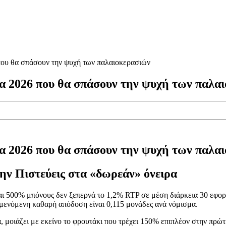
ου θα σπάσουν την ψυχή των παλαιοκερασιών
 2026 που θα σπάσουν την ψυχή των παλα
 2026 που θα σπάσουν την ψυχή των παλα
ν Πιστεύεις στα «δωρεάν» όνειρα
ται 500% μπόνους δεν ξεπερνά το 1,2% RTP σε μέση διάρκεια 30 εφο
αμενόμενη καθαρή απόδοση είναι 0,115 μονάδες ανά νόμισμα.
τα, μοιάζει με εκείνο το φρουτάκι που τρέχει 150% επιπλέον στην πρ