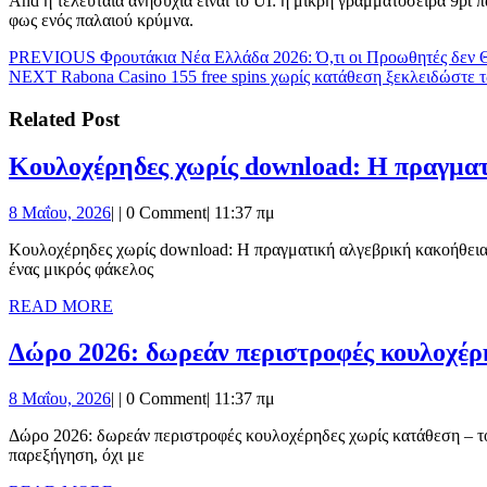
And η τελευταία ανησυχία είναι το UI: η μικρή γραμματοσειρά 9pt π
φως ενός παλαιού κρύμνα.
Πλοήγηση
Previous
PREVIOUS
Φρουτάκια Νέα Ελλάδα 2026: Ό,τι οι Προωθητές δεν 
Next
post:
NEXT
Rabona Casino 155 free spins χωρίς κατάθεση ξεκλειδώστ
άρθρων
post:
Related Post
Κουλοχέρηδες χωρίς download: Η πραγματ
8
8 Μαΐου, 2026
|
|
0 Comment
|
11:37 πμ
Μαΐου,
Κουλοχέρηδες χωρίς download: Η πραγματική αλγεβρική κακοήθεια που κρύβεται πίσω από το όνομα Η έννοια «χωρίς download» ακούγεται σαν υπόσχεση 0,5 % προμήθειας, αλλά στην πράξη είναι μόνο
2026
ένας μικρός φάκελος
READ
READ MORE
MORE
Δώρο 2026: δωρεάν περιστροφές κουλοχέρη
8
8 Μαΐου, 2026
|
|
0 Comment
|
11:37 πμ
Μαΐου,
Δώρο 2026: δωρεάν περιστροφές κουλοχέρηδες χωρίς κατάθεση – το πραγματικό κόλπο των καζίνο Οι προσφορές “δωρεάν περιστροφές” από το 2024 εξελίχθηκαν σε κάτι που μοιάζει με νομική
2026
παρεξήγηση, όχι με