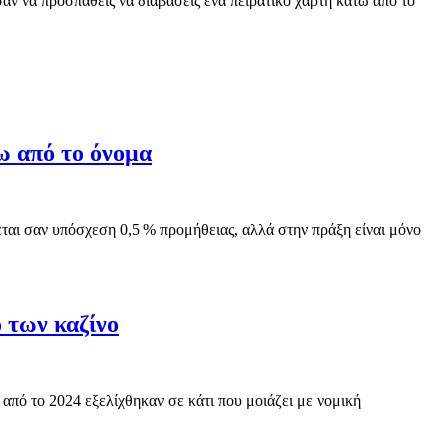
σαν να προσπαθείς να διαβάσεις ένα πειρατικό χάρτη κάτω από το
Κουλοχέρηδες
ω από το όνομα
χωρίς
download:
Η
πραγματική
αλγεβρική
κακοήθεια
Δώρο
 των καζίνο
που
2026:
κρύβεται
δωρεάν
πίσω
περιστροφές
από
κουλοχέρηδες