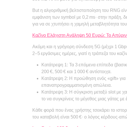
But η αλγοριθμική βελτιστοποίηση του RNG είν
εμφάνιση των symbol με 0,2 ms· στην πράξη, δε
για να σε χτυπήσει η χαμηλή μεταβλητότητα του
Καζίνο Ελάχιστη Ανάληψη 50 Ευρώ: Το Απύριν
Ακόμη και η γρήγορη σύνδεση 5G (μέχρι 1 Gbps
2–5 εργάσιμες ημέρες, γιατί η τράπεζα του καζ
Κατάτρεψη 1: Τα 3 επόμενα επίπεδα (βασι
200 €, 500 € και 1 000 € αντίστοιχα.
Κατάτρεψη 2: Η προώθηση ενός «gift» για 
επαναπρογραμματισμένη απώλεια.
Κατάτρεψη 3: Η σύγκριση μεταξύ slot με χ
το να συγκρίνεις το μέγεθος μιας γάτας με 
Κάθε φορά που ένας χρήστης τσεκάρει το ιστορ
του καταβολή είναι 500 €· ο λόγος κέρδους‑απώ