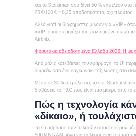
και το Stoiximan σου δίνει 50 % επιπλέον στα π
25 €/100 € = 0,25 αποδοτικότητα, όχι πλούτος.
Αλλά γιατί οι διαφημιστές μιλούν για «VIP» ότ
«VIP lounge» μοιάζει πιο πολύ με ένα δωμάτιο
Airbnb.
Φρουτάκια αδειοδοτημένα Ελλάδα 2026: Η ψυχ
And μόλις κατεβάσεις την εφαρμογή, το UI περιμέν
δωρεάν όσο ένα δαγκωνάκι τσίχλωσης στο σαλό
Μέσα σε 30 δευτερόλεπτα, το slot Starburst ανα
διαβάσεις το T&C που είναι πιο μακρύ από το 
Πώς η τεχνολογία κάνε
«δίκαιο», ή τουλάχισ
Τα smartphone των πελατών υποστηρίζουν μέχ
500 MB RAM μόνο για τη λειτουργία του τσόπου