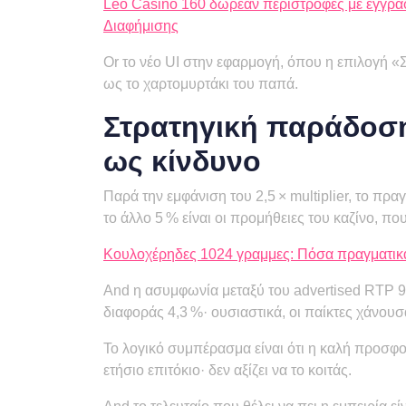
Leo Casino 160 δωρεάν περιστροφές με εγγρα
Διαφήμισης
Or το νέο UI στην εφαρμογή, όπου η επιλογή «Σ
ως το χαρτομυρτάκι του παπά.
Στρατηγική παράδοση:
ως κίνδυνο
Παρά την εμφάνιση του 2,5 × multiplier, το πρα
το άλλο 5 % είναι οι προμήθειες του καζίνο, πο
Κουλοχέρηδες 1024 γραμμες: Πόσα πραγματικά κ
And η ασυμφωνία μεταξύ του advertised RTP 96
διαφοράς 4,3 %· ουσιαστικά, οι παίκτες χάνουσ
Το λογικό συμπέρασμα είναι ότι η καλή προσφορ
ετήσιο επιτόκιο· δεν αξίζει να το κοιτάς.