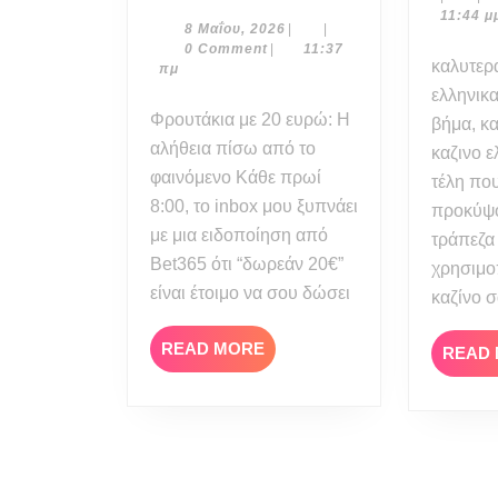
με
11:44 μ
20
8
8 Μαΐου, 2026
|
|
Μαΐου,
0 Comment
|
11:37
ευρώ:
καλυτερα ονλαιν καζινο
2026
πμ
Η
ελληνικ
αλήθεια
Φρουτάκια με 20 ευρώ: Η
βήμα, κ
πίσω
αλήθεια πίσω από το
καζινο ε
από
φαινόμενο Κάθε πρωί
τέλη πο
το
8:00, το inbox μου ξυπνάει
προκύψο
φαινόμενο
με μια ειδοποίηση από
τράπεζα
Bet365 ότι “δωρεάν 20€”
χρησιμοπ
είναι έτοιμο να σου δώσει
καζίνο σ
READ
READ MORE
READ
MORE