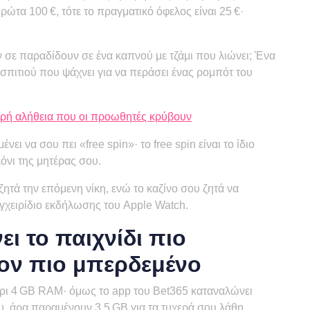
ρώτα 100 €, τότε το πραγματικό όφελος είναι 25 €·
αν σε παραδίδουν σε ένα καπνού με τζάμι που λιώνει; Ένα
 σπιτιού που ψάχνει για να περάσει ένας ρομπότ του
ρή αλήθεια που οι προωθητές κρύβουν
ει να σου πει «free spin»· το free spin είναι το ίδιο
νι της μητέρας σου.
ζητά την επόμενη νίκη, ενώ το καζίνο σου ζητά να
εγχειρίδιο εκδήλωσης του Apple Watch.
ι το παιχνίδι πιο
τον πιο μπερδεμένο
ρι 4 GB RAM· όμως το app του Bet365 καταναλώνει
, άρα παραμένουν 3,5 GB για τα τυχερά σου λάθη.