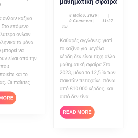
ελληνικα
Καθαρέ
μαθηματική σφαίρα
2024
μ
αγγλάν
γιατί
8
8 Μαΐου, 2026
|
|
Μαΐου,
0 Comment
|
11:37
το
α Στο επόμενο
2026
πμ
καζίνο
αλυτερα ονλαιν
για
Καθαρές αγγλάνες: γιατί
λληνικα τα μόνα
μεγάλα
το καζίνο για μεγάλα
υ μπορεί να
κέρδη
κέρδη δεν είναι τύχη αλλά
υν είναι από την
δεν
μαθηματική σφαίρα Στο
 που
είναι
2023, μόνο το 12,5 % των
οιείτε και το
τύχη
παικτών πετυχαίνει πάνω
αλλά
ας. Οι παίκτες
από €10 000 κέρδος, και
μαθημα
αυτό δεν είναι
σφαίρα
READ
 MORE
MORE
READ
READ MORE
MORE