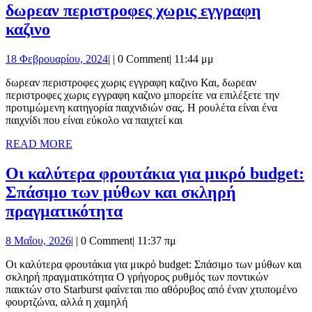
Που
δωρεαν περιστροφες χωρις εγγραφη
δωρεαν
Δεν
καζινο
περιστροφες
Αξίζει
18
18 Φεβρουαρίου, 2024
|
|
0 Comment
|
11:44 μμ
χωρις
Πίτσα
Φεβρουαρίου,
εγγραφη
δωρεαν περιστροφες χωρις εγγραφη καζινο Και, δωρεαν
2024
περιστροφες χωρις εγγραφη καζινο μπορείτε να επιλέξετε την
καζινο
προτιμώμενη κατηγορία παιχνιδιών σας. Η ρουλέτα είναι ένα
παιχνίδι που είναι εύκολο να παιχτεί και
READ
READ MORE
MORE
Οι καλύτερα φρουτάκια για μικρό budget:
Σπάσιμο των μύθων και σκληρή
Οι
πραγματικότητα
καλύτερα
8
8 Μαΐου, 2026
|
|
0 Comment
|
11:37 πμ
φρουτάκια
Μαΐου,
για
Οι καλύτερα φρουτάκια για μικρό budget: Σπάσιμο των μύθων και
2026
σκληρή πραγματικότητα Ο γρήγορος ρυθμός των ποντικών
μικρό
παικτών στο Starburst φαίνεται πιο αθόρυβος από έναν χτυπομένο
budget:
φουρτζώνα, αλλά η χαμηλή