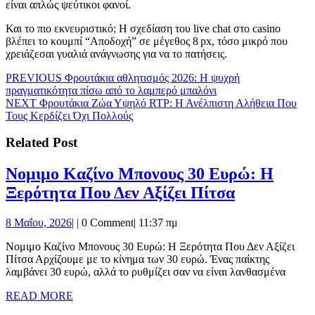
είναι απλώς ψεύτικοι φανοί.
Και το πιο εκνευριστικό; Η σχεδίαση του live chat στο casino
βλέπει το κουμπί “Αποδοχή” σε μέγεθος 8 px, τόσο μικρό που
χρειάζεσαι γυαλιά ανάγνωσης για να το πατήσεις.
Πλοήγηση
Previous
PREVIOUS
Φρουτάκια αθλητισμός 2026: Η ψυχρή
post:
πραγματικότητα πίσω από το λαμπερό μπαλόνι
άρθρων
Next
NEXT
Φρουτάκια Ζώα Υψηλό RTP: Η Ανέλπιστη Αλήθεια Που
post:
Τους Κερδίζει Όχι Πολλούς
Related Post
Νομιμο Καζίνο Μπονους 30 Ευρώ: Η
Νομιμο
Ξερότητα Που Δεν Αξίζει Πίτσα
Καζίνο
8
8 Μαΐου, 2026
|
|
0 Comment
|
11:37 πμ
Μπονους
Μαΐου,
30
Νομιμο Καζίνο Μπονους 30 Ευρώ: Η Ξερότητα Που Δεν Αξίζει
2026
Πίτσα Αρχίζουμε με το κίνημα των 30 ευρώ. Ένας παίκτης
Ευρώ:
λαμβάνει 30 ευρώ, αλλά το ρυθμίζει σαν να είναι λανθασμένα
Η
READ
READ MORE
Ξερότητα
MORE