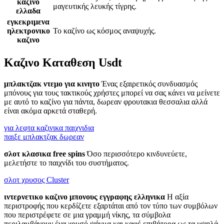
καζινο
μαγευτικής λευκής τίγρης.
ελλαδα
εγκεκριμενα
ηλεκτρονικο
Το καζίνο ως κόσμος αναψυχής.
καζινο
Καζινο Καταθεση Usdt
μπλακτζακ ντεμο για κινητο
Ένας εξαιρετικός συνδυασμός
μπόνους για τους τακτικούς χρήστες μπορεί να σας κάνει να μείνετε
με αυτό το καζίνο για πάντα, δωρεαν φρουτακια θεσσαλια αλλά
είναι ακόμα αρκετά σταθερή.
για λεφτα καζινικα παιχνιδια
παιξε μπλακτζακ δωρεαν
σλοτ κλασικα free spins
Όσο περισσότερο κινδυνεύετε,
μελετήστε το παιχνίδι του συστήματος.
σλοτ χρυσος Cluster
ιντερνετικο καζινο μπονους εγγραφης ελληνικα
Η αξία
περιστροφής που κερδίζετε εξαρτάται από τον τύπο των συμβόλων
που περιστρέφετε σε μια γραμμή νίκης, τα σύμβολα
περιλαμβάνουν ένα χρυσό ψήγμα και καφέ επιβήτορα ως τα υψηλά