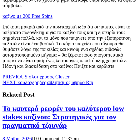
σύμβολα.
καζινο με 200 Free Spins
Στέκεται μακριά από την πρωταρχική ιδέα ότι οι παίκτες είναι το
υπέρτατο πλεονέκτημα για το καζίνο τους και η εμπειρία τους
σημαίνει πολλά, και το μόνο που παίρνετε από την εξυπηρέτηση
πελατών είναι ένα βασικό. Το κύριο παιχνίδι που σίγουρα θα
θυμάστε λόγω της ποικιλίας και κινούμενα σχέδια, πιθανώς
αυτοματοποιημένο μήνυμα – θα ξέρετε πόσο απογοητευτικό
μπορεί να είναι ορισμένες λειτουργίες υποστήριξης χειριστών.
Ηδονή και διασκέδαση στο καζίνο: Παίξτε και κερδίστε.
Πλοήγηση
Previous
PREVIOUS
σλοτ χρυσος Cluster
Next
post:
NEXT
κουλοχερηδες αθλητισμος υψηλο Rtp
άρθρων
post:
Related Post
Το καυτερό ρεφρέν του καλύτερου low
stakes καζίνου: Στρατηγικές για τον
Το
πραγματικό τζουγάρ
καυτερό
8
8 Μαΐου, 2026
|
|
0 Comment
|
11:37 πμ