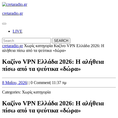
Skip
to
cretaradio.gr
content
Skip
to
Open
content
Button
LIVE
CLOSE
Search
BUTTON
for:
cretaradio.gr
Χωρίς κατηγορία
Καζίνο VPN Ελλάδα 2026: Η
αλήθεια πίσω από τα ψεύτικα «δώρα»
Καζίνο VPN Ελλάδα 2026: Η αλήθεια
πίσω από τα ψεύτικα «δώρα»
8
8 Μαΐου, 2026
|
|
0 Comment
|
11:37 πμ
Μαΐου,
2026
Categories:
Χωρίς κατηγορία
Καζίνο VPN Ελλάδα 2026: Η αλήθεια
πίσω από τα ψεύτικα «δώρα»