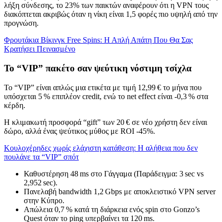
λήξη σύνδεσης, το 23% των παικτών αναφέρουν ότι η VPN τους
διακόπτεται ακριβώς όταν η νίκη είναι 1,5 φορές πιο υψηλή από την
προγνώση.
Φρουτάκια Βίκινγκ Free Spins: Η Απλή Απάτη Που Θα Σας
Κρατήσει Πεινασμένο
Το “VIP” πακέτο σαν ψεύτικη νόστιμη τσίχλα
Το “VIP” είναι απλώς μια ετικέτα με τιμή 12,99 € το μήνα που
υπόσχεται 5 % επιπλέον credit, ενώ το net effect είναι -0,3 % στα
κέρδη.
Η κλιμακωτή προσφορά “gift” των 20 € σε νέο χρήστη δεν είναι
δώρο, αλλά ένας ψεύτικος μύθος με ROI -45%.
Κουλοχέρηδες χωρίς ελάχιστη κατάθεση: Η αλήθεια που δεν
πουλάνε τα “VIP” σπότ
Καθυστέρηση 48 ms στο Γάγγαμα (Παράδειγμα: 3 sec vs
2,952 sec).
Πανελαβή bandwidth 1,2 Gbps με αποκλειστικό VPN server
στην Κύπρο.
Απώλεια 0,7 % κατά τη διάρκεια ενός spin στο Gonzo’s
Quest όταν το ping υπερβαίνει τα 120 ms.