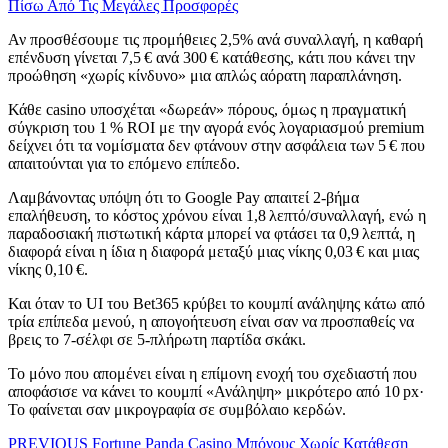
Πίσω Από Τις Μεγάλες Προσφορές
Αν προσθέσουμε τις προμήθειες 2,5% ανά συναλλαγή, η καθαρή
επένδυση γίνεται 7,5 € ανά 300 € κατάθεσης, κάτι που κάνει την
προώθηση «χωρίς κίνδυνο» μια απλώς αόρατη παραπλάνηση.
Κάθε casino υποσχέται «δωρεάν» πόρους, όμως η πραγματική
σύγκριση του 1 % ROI με την αγορά ενός λογαριασμού premium
δείχνει ότι τα νομίσματα δεν φτάνουν στην ασφάλεια των 5 € που
απαιτούνται για το επόμενο επίπεδο.
Λαμβάνοντας υπόψη ότι το Google Pay απαιτεί 2‑βήμα
επαλήθευση, το κόστος χρόνου είναι 1,8 λεπτό/συναλλαγή, ενώ η
παραδοσιακή πιστωτική κάρτα μπορεί να φτάσει τα 0,9 λεπτά, η
διαφορά είναι η ίδια η διαφορά μεταξύ μιας νίκης 0,03 € και μιας
νίκης 0,10 €.
Και όταν το UI του Bet365 κρύβει το κουμπί ανάληψης κάτω από
τρία επίπεδα μενού, η απογοήτευση είναι σαν να προσπαθείς να
βρεις το 7‑σέλφι σε 5‑πλήρωτη παρτίδα σκάκι.
Το μόνο που απομένει είναι η επίμονη ενοχή του σχεδιαστή που
αποφάσισε να κάνει το κουμπί «Ανάληψη» μικρότερο από 10 px·
Το φαίνεται σαν μικρογραφία σε συμβόλαιο κερδών.
Πλοήγηση
Previous
PREVIOUS
Fortune Panda Casino Μπόνους Χωρίς Κατάθεση