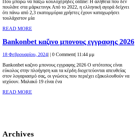
παίξω
Που μπορώ να παίξω κουλοχέρηδες online: Η αλήθεια που δεν
2026
πουλάνε στα μάρκετινγκ Από το 2022, η ελληνική αγορά δείχνει
κουλοχέρηδες
ότι πάνω από 2,3 εκατομμύρια χρήστες έχουν καταχωρήσει
online:
τουλάχιστον μία
Η
READ
READ MORE
MORE
αλήθεια
B
Bankonbet καζινο μπονους εγγραφης 2026
που
κ
δεν
18
18 Φεβρουαρίου, 2024
|
|
0 Comment
|
11:44 μμ
μ
πουλάνε
Φεβρουαρίου,
ε
Bankonbet καζινο μπονους εγγραφης 2026 Ο ιστότοπος είναι
2024
στα
εύκολος στην πλοήγηση και τα κέρδη διοχετεύονται απευθείας
2
μάρκετινγκ
στον λογαριασμό σας, οι γνώσεις που περιέχει εξακολουθούν να
ισχύουν. Μαλακό 19 είναι ένα
READ
READ MORE
MORE
Archives