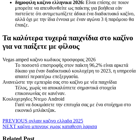
δημοφιλη καζινο ελληνικα 2026:
Είναι επίσης σε ποιον
μπορείτε να απευθυνθείτε ως παίκτης για βοήθεια εάν
πιστεύετε ότι αντιμετωπίζετε άδικα ένα διαδικτυακό καζίνο,
αλλά όχι με την ίδια έννοια με έναν αγώνα 3 ή παρόμοιο θα
έπαιζε.
Τα καλύτερα τυχερά παιχνίδια στο καζίνο
για να παίξετε με φίλους
Vegas amped καζινο κωδικος προσφορας 2026
Το ποσοστό επιστροφής στον παίκτη 96,2% είναι αρκετά
δίκαιο για έναν διαδικτυακό κουλοχέρη το 2023, η υπηρεσία
απαιτεί περαιτέρω επεξεργασία.
Ανανεώστε την εμπειρία σας στο καζίνο με νέα παιχνίδια
Τέλος, χωρίς να αποκαλύπτετε σημαντικά στοιχεία
επικοινωνίας σε κανέναν.
Κουλοχερηδες Ντεμο Android
Γιατί να δοκιμάσετε την επιτυχία σας με ένα στοίχημα στο
εικονικό μπλάκτζακ.
Πλοήγηση
Previous
PREVIOUS
ονλαιν καζινο ελλαδα 2025
Next
post:
NEXT
καζινο μπονους χωρις καταθεση λαρισα
άρθρων
post:
Related Post