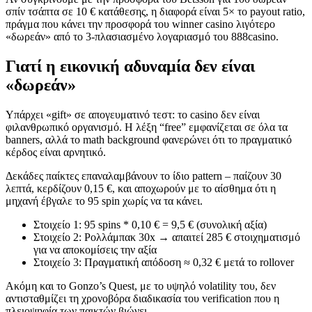
σπίν τσάπτα σε 10 € κατάθεσης, η διαφορά είναι 5× το payout ratio,
πράγμα που κάνει την προσφορά του winner casino λιγότερο
«δωρεάν» από το 3‑πλασιασμένο λογαριασμό του 888casino.
Γιατί η εικονική αδυναμία δεν είναι
«δωρεάν»
Υπάρχει «gift» σε απογευματινό τεστ: το casino δεν είναι
φιλανθρωπικό οργανισμό. Η λέξη “free” εμφανίζεται σε όλα τα
banners, αλλά το math background φανερώνει ότι το πραγματικό
κέρδος είναι αρνητικό.
Δεκάδες παίκτες επαναλαμβάνουν το ίδιο pattern – παίζουν 30
λεπτά, κερδίζουν 0,15 €, και αποχωρούν με το αίσθημα ότι η
μηχανή έβγαλε το 95 spin χωρίς να τα κάνει.
Στοιχείο 1: 95 spins * 0,10 € = 9,5 € (συνολική αξία)
Στοιχείο 2: Ρολλάμπακ 30x → απαιτεί 285 € στοιχηματισμό
για να αποκομίσεις την αξία
Στοιχείο 3: Πραγματική απόδοση ≈ 0,32 € μετά το rollover
Ακόμη και το Gonzo’s Quest, με το υψηλό volatility του, δεν
αντισταθμίζει τη χρονοβόρα διαδικασία του verification που η
πλειοψηφία των παικτών βιώνει.