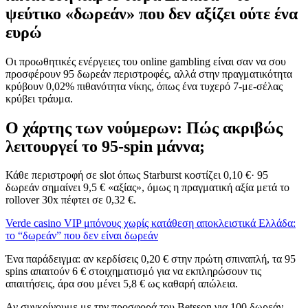
ψεύτικο «δωρεάν» που δεν αξίζει ούτε ένα
ευρώ
Οι προωθητικές ενέργειες του online gambling είναι σαν να σου
προσφέρουν 95 δωρεάν περιστροφές, αλλά στην πραγματικότητα
κρύβουν 0,02% πιθανότητα νίκης, όπως ένα τυχερό 7‑με-σέλας
κρύβει τράυμα.
Ο χάρτης των νούμερων: Πώς ακριβώς
λειτουργεί το 95‑spin μάννα;
Κάθε περιστροφή σε slot όπως Starburst κοστίζει 0,10 €· 95
δωρεάν σημαίνει 9,5 € «αξίας», όμως η πραγματική αξία μετά το
rollover 30x πέφτει σε 0,32 €.
Verde casino VIP μπόνους χωρίς κατάθεση αποκλειστικά Ελλάδα:
το “δωρεάν” που δεν είναι δωρεάν
Ένα παράδειγμα: αν κερδίσεις 0,20 € στην πρώτη σπιναπλή, τα 95
spins απαιτούν 6 € στοιχηματισμό για να εκπληρώσουν τις
απαιτήσεις, άρα σου μένει 5,8 € ως καθαρή απώλεια.
Αν συγκρίνουμε με την προσφορά του Betsson για 100 δωρεάν