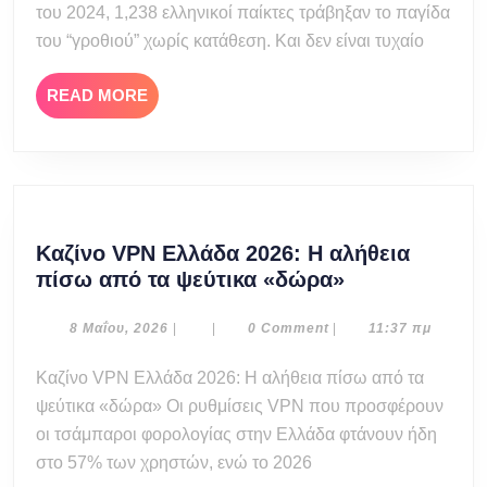
αποκλειστικός
του 2024, 1,238 ελληνικοί παίκτες τράβηξαν το παγίδα
χωρίς
του “γροθιού” χωρίς κατάθεση. Και δεν είναι τυχαίο
κατάθεση
γκρεμός
READ
READ MORE
στην
MORE
Ελλάδα
Καζίνο VPN Ελλάδα 2026: Η αλήθεια
Καζίνο
πίσω από τα ψεύτικα «δώρα»
VPN
Ελλάδα
8
8 Μαΐου, 2026
|
|
0 Comment
|
11:37 πμ
Μαΐου,
2026:
2026
Καζίνο VPN Ελλάδα 2026: Η αλήθεια πίσω από τα
Η
ψεύτικα «δώρα» Οι ρυθμίσεις VPN που προσφέρουν
αλήθεια
πίσω
οι τσάμπαροι φορολογίας στην Ελλάδα φτάνουν ήδη
από
στο 57% των χρηστών, ενώ το 2026
τα