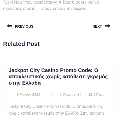
“Spin Now” που χρειάζεται να πιέζεις 6 φορές για να
σκανάρεις σωστά — πραγματικά μπερδεμένο.
Πλοήγηση
PREVIOUS
NEXT
άρθρων
Previous
Next
Related Post
post:
post:
Jackpot City Casino Promo Code: Ο
αποκλειστικός χωρίς κατάθεση γκρεμός
Jackpot
στην Ελλάδα
City
Casino
8
8 Μαΐου, 2026
|
|
0 Comment
|
11:37 πμ
Μαΐου,
Promo
2026
Jackpot City Casino Promo Code: Ο αποκλειστικός
Code:
χωρίς κατάθεση γκρεμός στην Ελλάδα Στην άσκηση
Ο