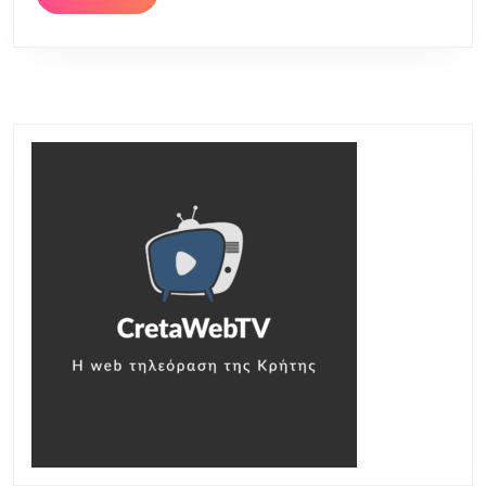
Θέλει
MORE
Να
Ακούσει