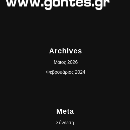
Archives
Μάιος 2026
Φεβρουάριος 2024
Meta
Σύνδεση