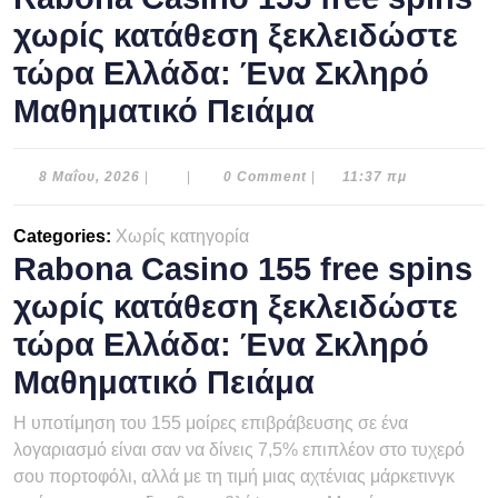
χωρίς κατάθεση ξεκλειδώστε
τώρα Ελλάδα: Ένα Σκληρό
Μαθηματικό Πειάμα
8
8 Μαΐου, 2026
|
|
0 Comment
|
11:37 πμ
Μαΐου,
2026
Categories:
Χωρίς κατηγορία
Rabona Casino 155 free spins
χωρίς κατάθεση ξεκλειδώστε
τώρα Ελλάδα: Ένα Σκληρό
Μαθηματικό Πειάμα
Η υποτίμηση του 155 μοίρες επιβράβευσης σε ένα
λογαριασμό είναι σαν να δίνεις 7,5% επιπλέον στο τυχερό
σου πορτοφόλι, αλλά με τη τιμή μιας αχτένιας μάρκετινγκ