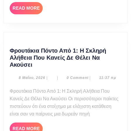
ψεύτικα
READ
READ MORE
«δώρα»
MORE
Φρουτάκια Πόντο Από 1: Η Σκληρή
Αλήθεια Που Κανείς Δε Θέλει Να
Φρουτάκια
Ακούσει
Πόντο
Από
8
8 Μαΐου, 2026
|
|
0 Comment
|
11:37 πμ
Μαΐου,
1:
2026
Φρουτάκια Πόντο Από 1: Η Σκληρή Αλήθεια Που
Η
Κανείς Δε Θέλει Να Ακούσει Οι περισσότεροι παίκτες
Σκληρή
Αλήθεια
πιστεύουν ότι ένα στοίχημα με ελάχιστη κατάθεση
Που
είναι σαν να παίρνεις μια δωρεάν πηγή
Κανείς
Δε
READ
READ MORE