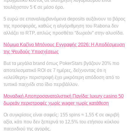
πραγματικό κόστος σε διατήρηση λογαριασμού είναι
τουλάχιστον 5 € σε μέσο όρο.
5 ευρώ σε επαναλαμβανόμενα deposits αυξάνουν το βάρος
της προσφοράς, καθώς η αλγόριθμηση του Rabona δεν
αλλάζει το RTP, απλώς προσθέτει “δωρεάν” στην αλυσίδα.
Νόμιμα Καζίνο Μπόνους Εγγραφής 2026: Η Αποδέσμευση
της Ψευδούς Υποσχέσεως
But τα μεγάλα brand όπως PokerStars βγάζουν 20% πιο
αποτελεσματικό ROI σε 7 ημέρες, δείχνοντας ότι η
«ελεύθερη» περιστροφή έχει μικρότερη απόδοση από το
τυπικό παιχνίδι στο ίδιο περιβάλλον.
Μοναδική Αποπροσανατολιστική Παγίδα: luxury casino 50
δωρεάν περιστροφές χωρίς wager χωρίς κατάθεση
Οι συγκρίσεις είναι σαφείς: 155 spins ≈ 1,55 € σε ακριβή
αξία, κάτι που δεν ξεπερνά το 12,5% του ετήσιου κύκλου
παιχνιδιού της αγοράς.