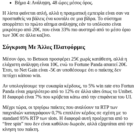
Βήμα 4: Ανάληψη, 48 ώρες μέσος όρος.
Η λίστα φαίνεται απλή, αλλά η πραγματική εμπειρία είναι σαν να
προσπαθείς να βάλεις ένα κουτάλι σε μια βίδρα. Το σύστημα
απορρίπτει το πρώτο αίτημα ανάληψης εάν το υπόλοιπο είναι
μικρότερο από 20€, που είναι 33% πιο αυστηρό από το μέσο όριο
των 30€ σε άλλα καζίνο.
Σύγκριση Με Άλλες Πλατφόρμες
Μέσον όρο, το Betsson προσφέρει 25€ χωρίς κατάθεση, αλλά η
ελάχιστη ανάληψη είναι 10€, ενώ το Fortune Panda απαιτεί 20€.
Έτσι, το Net Gain είναι -5€ αν υποθέσουμε ότι ο παίκτης δεν
πετύχει κάποιο win.
Αν υπολογίσουμε την ευκαιρία κέρδους, το 5% win rate στο Fortun
Panda είναι χαμηλότερο από το 12% σε άλλα sites όπως το Unibet.
Η διαφορά είναι 7% που κρύβεται κάτω από την επιφάνεια του UI.
Μέχρι τώρα, οι τριγύρω παίκτες που αναλύουν τα RTP των
παιχνιδιών καταγράφουν 0,7% επιπλέον κέρδος σε σχέση με το
standard 95% RTP των slots. Η διαφορά αυτή προέρχεται από το
“free spin” που δεν είναι καθόλου δωρεάν, αλλά εξαρτάται από την
κίνηση του παίκτη.