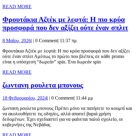
Εξαπολύστε
READ
READ MORE
MORE
το
Φρουτάκια Αζτέκ με λεφτά: Η πιο κρύα
μανία
Φρ
προσφορά που δεν αξίζει ούτε έναν σπλιτ
του
Αζ
λογαριασμού
8
8 Μαΐου, 2026
|
|
0 Comment
|
11:37 πμ
με
σας
Μαΐου,
λε
Φρουτάκια Αζτέκ με λεφτά: Η πιο κρύα προσφορά που δεν αξίζει
2026
ούτε έναν σπλιτ Αμέσως το πρώτο που βλέπεις σε κάθε promo
Η
είναι η υπόσχεση “δωρεάν” spin. Ένα δωρεάν spin
πι
READ
READ MORE
κρ
MORE
ζωντανη
πρ
ζωντανη ρουλετα μπονους
ρουλετα
πο
18
18 Φεβρουαρίου, 2024
|
|
0 Comment
|
11:44 μμ
μπονους
δε
Φεβρουαρίου,
αξ
ζωντανη ρουλετα μπονους Πρέπει μόνο να πατήσετε το κουμπί και
2024
να ακολουθήσετε τις οδηγίες, αλλά απαιτεί βαριά χρήση
ού
δεδομένων. Έχει σχεδιαστεί για να φαίνεται παλιό σχολείο, οι
έν
κυβερνήτες της Νεβάδας
σπ
READ
READ MORE