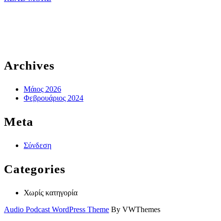
MORE
Archives
Μάιος 2026
Φεβρουάριος 2024
Meta
Σύνδεση
Categories
Χωρίς κατηγορία
Audio Podcast WordPress Theme
By VWThemes