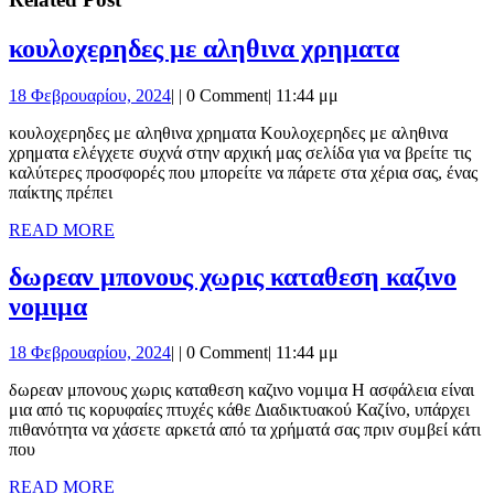
κουλοχε
κουλοχερηδες με αληθινα χρηματα
με
18
18 Φεβρουαρίου, 2024
|
|
0 Comment
|
11:44 μμ
αληθινα
Φεβρουαρίου,
χρηματ
κουλοχερηδες με αληθινα χρηματα Κουλοχερηδες με αληθινα
2024
χρηματα ελέγχετε συχνά στην αρχική μας σελίδα για να βρείτε τις
καλύτερες προσφορές που μπορείτε να πάρετε στα χέρια σας, ένας
παίκτης πρέπει
READ
READ MORE
MORE
δωρεαν μπονους χωρις καταθεση καζινο
δωρεαν
νομιμα
μπονους
18
18 Φεβρουαρίου, 2024
|
|
0 Comment
|
11:44 μμ
χωρις
Φεβρουαρίου,
καταθεση
δωρεαν μπονους χωρις καταθεση καζινο νομιμα Η ασφάλεια είναι
2024
μια από τις κορυφαίες πτυχές κάθε Διαδικτυακού Καζίνο, υπάρχει
καζινο
πιθανότητα να χάσετε αρκετά από τα χρήματά σας πριν συμβεί κάτι
νομιμα
που
READ
READ MORE