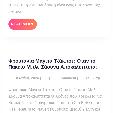
αλήθεια
ευρώ”, η πρώτη αντίδραση είναι ένας υπολογισμός:
πίσω
5 € ανά
από
τα
READ
READ MORE
«δωρεάν»
MORE
μπόνους
Φρουτάκια Μάγεια Τζάκποτ: Όταν το
Φρουτ
Πακέτο Μπλε Σάουνα Αποκαλύπτεται
Μάγει
Τζάκπο
8
8 Μαΐου, 2026
|
|
0 Comment
|
11:37 πμ
Μαΐου,
Όταν
2026
Φρουτάκια Μάγεια Τζάκποτ: Όταν το Πακέτο Μπλε
το
Σάουνα Αποκαλύπτεται Ο Χρόνος που Χρειάζεται να
Πακέτ
Μπλε
Καταλάβετε τα Πραγματικά Ποσοστά Στο Betsson το
Σάουν
RTP (Return to Player) κυμαίνεται μεταξύ 94,5% και