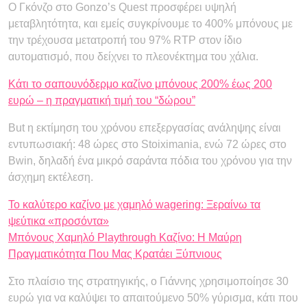
Ο Γκόνζο στο Gonzo’s Quest προσφέρει υψηλή
μεταβλητότητα, και εμείς συγκρίνουμε το 400% μπόνους με
την τρέχουσα μετατροπή του 97% RTP στον ίδιο
αυτοματισμό, που δείχνει το πλεονέκτημα του χάλια.
Κάτι το σαπουνόδερμο καζίνο μπόνους 200% έως 200
ευρώ – η πραγματική τιμή του “δώρου”
But η εκτίμηση του χρόνου επεξεργασίας ανάληψης είναι
εντυπωσιακή: 48 ώρες στο Stoiximania, ενώ 72 ώρες στο
Bwin, δηλαδή ένα μικρό σαράντα πόδια του χρόνου για την
άσχημη εκτέλεση.
Το καλύτερο καζίνο με χαμηλό wagering: Ξεραίνω τα
ψεύτικα «προσόντα»
Μπόνους Χαμηλό Playthrough Καζίνο: Η Μαύρη
Πραγματικότητα Που Μας Κρατάει Ξύπνιους
Στο πλαίσιο της στρατηγικής, ο Γιάννης χρησιμοποίησε 30
ευρώ για να καλύψει το απαιτούμενο 50% γύρισμα, κάτι που