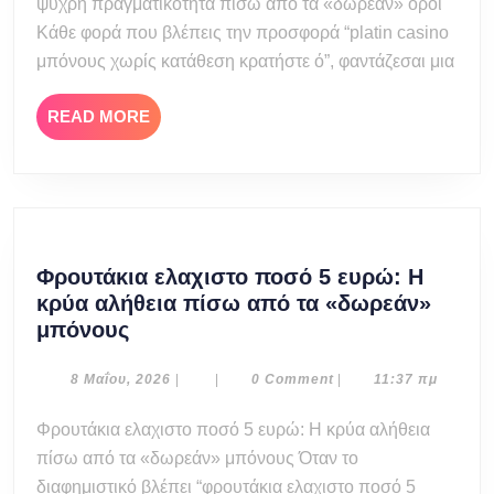
ψυχρή πραγματικότητα πίσω από τα «δωρεάν» όροι
κρατήστε
ό:
Κάθε φορά που βλέπεις την προσφορά “platin casino
Η
μπόνους χωρίς κατάθεση κρατήστε ό”, φαντάζεσαι μια
ψυχρή
πραγματικότητ
READ
READ MORE
πίσω
MORE
από
τα
«δωρεάν»
όροι
Φρουτάκια ελαχιστο ποσό 5 ευρώ: Η
κρύα αλήθεια πίσω από τα «δωρεάν»
Φρουτάκια
μπόνους
ελαχιστο
ποσό
8
8 Μαΐου, 2026
|
|
0 Comment
|
11:37 πμ
Μαΐου,
5
2026
Φρουτάκια ελαχιστο ποσό 5 ευρώ: Η κρύα αλήθεια
ευρώ:
πίσω από τα «δωρεάν» μπόνους Όταν το
Η
κρύα
διαφημιστικό βλέπει “φρουτάκια ελαχιστο ποσό 5