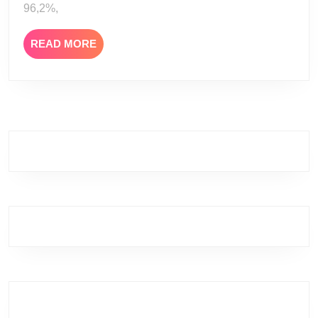
Αποκα
96,2%,
READ
READ MORE
MORE