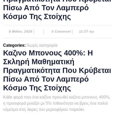
Πίσω Από Τον Λαμπερό
Κόσμο Της Στοίχης
8
8 Μαΐου, 2026
|
|
0 Comment
|
11:37 πμ
Μαΐου,
2026
Categories:
Χωρίς κατηγορία
Καζινο Μπονους 400%: Η
Σκληρή Μαθηματική
Πραγματικότητα Που Κρύβεται
Πίσω Από Τον Λαμπερό
Κόσμο Της Στοίχης
Κάθε φορά που ένα καζίνο προωθεί καζινο μπονους 400%,
η προσφορά μοιάζει με 5% πιθανότητα να βρεις ένα παλιό
νόμισμα στις άκρες του μοριοφόρου παρκάκι.