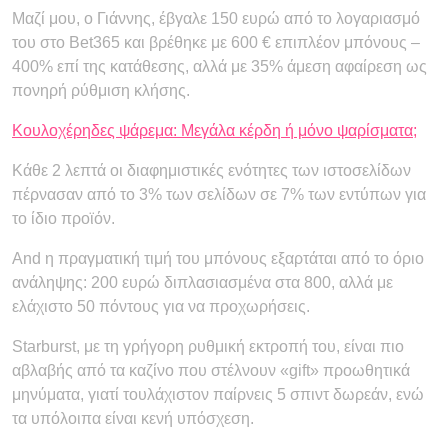
Μαζί μου, ο Γιάννης, έβγαλε 150 ευρώ από το λογαριασμό
του στο Bet365 και βρέθηκε με 600 € επιπλέον μπόνους –
400% επί της κατάθεσης, αλλά με 35% άμεση αφαίρεση ως
πονηρή ρύθμιση κλήσης.
Κουλοχέρηδες ψάρεμα: Μεγάλα κέρδη ή μόνο ψαρίσματα;
Κάθε 2 λεπτά οι διαφημιστικές ενότητες των ιστοσελίδων
πέρνασαν από το 3% των σελίδων σε 7% των εντύπων για
το ίδιο προϊόν.
And η πραγματική τιμή του μπόνους εξαρτάται από το όριο
ανάληψης: 200 ευρώ διπλασιασμένα στα 800, αλλά με
ελάχιστο 50 πόντους για να προχωρήσεις.
Starburst, με τη γρήγορη ρυθμική εκτροπή του, είναι πιο
αβλαβής από τα καζίνο που στέλνουν «gift» προωθητικά
μηνύματα, γιατί τουλάχιστον παίρνεις 5 σπιντ δωρεάν, ενώ
τα υπόλοιπα είναι κενή υπόσχεση.