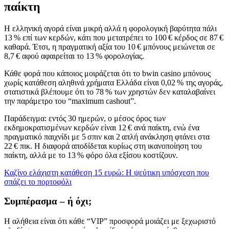
παίκτη
Η ελληνική αγορά είναι μικρή αλλά η φορολογική βαρύτητα πάλι
13 % επί των κερδών, κάτι που μετατρέπει το 100 € κέρδος σε 87 €
καθαρά. Έτσι, η πραγματική αξία του 10 € μπόνους μειώνεται σε
8,7 € αφού αφαιρείται το 13 % φορολογίας.
Κάθε φορά που κάποιος μοιράζεται ότι το bwin casino μπόνους
χωρίς κατάθεση αληθινά χρήματα Ελλάδα είναι 0,02 % της αγοράς,
στατιστικά βλέπουμε ότι το 78 % των χρηστών δεν καταλαβαίνει
την παράμετρο του “maximum cashout”.
Παράδειγμα: εντός 30 ημερών, ο μέσος όρος των
εκδημοκρατισμένων κερδών είναι 12 € ανά παίκτη, ενώ ένα
πραγματικό παιχνίδι με 5 σπιν και 2 απλή ανάκληση φτάνει στα
22 € πικ. Η διαφορά αποδίδεται κυρίως στη ικανοποίηση του
παίκτη, αλλά με το 13 % φόρο όλα εξίσου κοστίζουν.
Καζίνο ελάχιστη κατάθεση 15 ευρώ: Η ψεύτικη υπόσχεση που
σπάζει το πορτοφόλι
Συμπέρασμα – ή όχι;
Η αλήθεια είναι ότι κάθε “VIP” προσφορά μοιάζει με ξεχωριστό