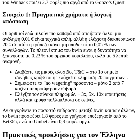
του Winback παίζει 2,7 φορές πιο αργά από το Gonzo’s Quest.
Στοιχείο 1: Πραγματικά χρήματα ή λογική
απόσπαση
Οι αριθμοί εδώ μιλούν πιο καθαρά από οτιδήποτε άλλο: μια
ανάληψη 0,01 € είναι τεχνικά απλή, αλλά η ελάχιστη διεκπεραίωση
20 € σε τσόπ η τράπεζα κάνει μη αποδεκτό το 0,05 % των
συναλλαγών. Το πλεονέκτημα του bwin είναι η δυνατότητα να
ξεκινήσετε με 0,23 % του αρχικού κεφαλαίου, αλλά με 5 λεπτά
αναμονή.
Διαβάστε τις μικρές αλυσίδες T&C – στο 1ο σημείο
συνήθως κρύβεται η “ελάχιστη κλήρωση 20 παιγμάτων”.
Σημειώστε τα “no wagering” προσόντα – μόνο 2 από 7
καζίνο τα προσφέρουν σοβαρά.
Ελέγξτε τον πίνακα πληρωμών – 3x, 5x, 10x απαιτήσεις
αλλά και κρυφά πολλαπλάσια σε σπίνες.
Αν συγκρίνετε το ποσοστό επίδρασης μεταξύ bwin και των άλλων,
το bwin προσφέρει 1,8 φορές πιο γρήγορη επεξεργασία από το
Bet365, ενώ το Unibet είναι 0,9 φορές αργό.
Πρακτικές προκλήσεις για τον Έλληνα