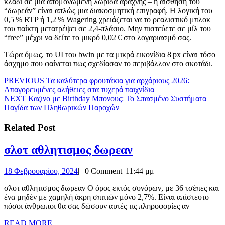
κλαδί σε μια απομονωμένη λωρίδα αράχνης – η αίσθηση του
“δωρεάν” είναι απλώς μια διακοσμητική επιγραφή. Η λογική του
0,5 % RTP ή 1,2 % Wagering χρειάζεται να το ρεαλιστικό μπλοκ
του παίκτη μετατρέψει σε 2,4‑πλάσιο. Μην πιστεύετε σε μίλ του
“free” μέχρι να δείτε το μικρό 0,02 € στο λογαριασμό σας.
Τώρα όμως, το UI του bwin με τα μικρά εικονίδια 8 px είναι τόσο
άσχημο που φαίνεται πως σχεδίασαν το περιβάλλον στο σκοτάδι.
Πλοήγηση
Previous
PREVIOUS
Τα καλύτερα φρουτάκια για αρχάριους 2026:
post:
Απαγορευμένες αλήθειες στα τυχερά παιχνίδια
άρθρων
Next
NEXT
Καζινο με Birthday Μπονους: Το Σπασμένο Συστήματα
post:
Παγίδα των Πληθωρικών Παροχών
Related Post
σλοτ
σλοτ αθλητισμος δωρεαν
αθλητισμος
18
18 Φεβρουαρίου, 2024
|
|
0 Comment
|
11:44 μμ
δωρεαν
Φεβρουαρίου,
σλοτ αθλητισμος δωρεαν Ο όρος εκτός συνόρων, με 36 τσέπες και
2024
ένα μηδέν με χαμηλή άκρη σπιτιών μόνο 2,7%. Είναι απίστευτο
πόσοι άνθρωποι θα σας δώσουν αυτές τις πληροφορίες αν
READ
READ MORE