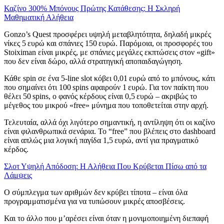
Καζίνο 300% Μπόνους Πρώτης Κατάθεσης: Η Σκληρή
Μαθηματική Αλήθεια
Gonzo’s Quest προσφέρει υψηλή μεταβλητότητα, δηλαδή μικρές
νίκες 5 ευρώ και σπάνιες 150 ευρώ. Παρόμοια, οι προσφορές του
Stoiximan είναι μικρές, με σπάνιες μεγάλες εκπτώσεις στον «gift»
που δεν είναι δώρο, αλλά στρατηγική αποπαιδαγώγηση.
Κάθε spin σε ένα 5‑line slot κόβει 0,01 ευρώ από το μπόνους, κάτι
που σημαίνει ότι 100 spins αφαιρούν 1 ευρώ. Για τον παίκτη που
θέλει 50 spins, ο φανός κέρδους είναι 0,5 ευρώ – ακριβώς το
μέγεθος του μικρού «free» μύνημα που τοποθετείται στην αρχή.
Τελευταία, αλλά όχι λιγότερο σημαντική, η αντίληψη ότι οι καζίνο
είναι φιλανθρωπικά σενάρια. Το “free” που βλέπεις στο dashboard
είναι απλώς μια λογική παγίδα 1,5 ευρώ, αντί για πραγματικό
κέρδος.
Σλοτ Υψηλή Απόδοση: Η Αλήθεια Που Κρύβεται Πίσω από τα
Λάμψεις
Ο σύμπλεγμα των αριθμών δεν κρύβει τίποτα – είναι όλα
προγραμματισμένα για να τυπώσουν μικρές αποσβέσεις.
Και το άλλο που μ’αρέσει είναι όταν η μονιμοποιημένη διεπαφή