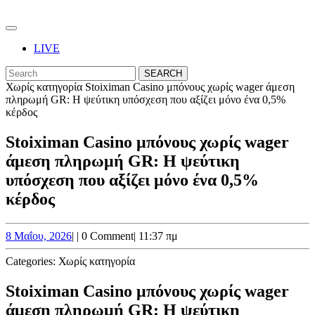
Skip
to
Open
content
Button
Skip
LIVE
to
CLOSE
Search
content
BUTTON
for:
Χωρίς κατηγορία
Stoiximan Casino μπόνους χωρίς wager άμεση
πληρωμή GR: Η ψεύτικη υπόσχεση που αξίζει μόνο ένα 0,5%
κέρδος
Stoiximan Casino μπόνους χωρίς wager
άμεση πληρωμή GR: Η ψεύτικη
υπόσχεση που αξίζει μόνο ένα 0,5%
κέρδος
8
8 Μαΐου, 2026
|
|
0 Comment
|
11:37 πμ
Μαΐου,
2026
Categories:
Χωρίς κατηγορία
Stoiximan Casino μπόνους χωρίς wager
άμεση πληρωμή GR: Η ψεύτικη