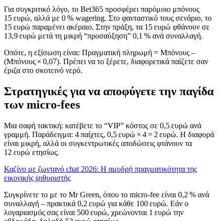
Για συγκριτικό λόγο, το Bet365 προσφέρει παρόμοιο μπόνους
15 ευρώ, αλλά με 0 % wagering. Στο φανταστικό τους σενάριο, το
15 ευρώ παραμένει ακέραιο. Στην πράξη, τα 15 ευρώ φθάνουν σε
13,9 ευρώ μετά τη μικρή “προσαύξηση” 0,1 % ανά συναλλαγή.
Οπότε, η εξίσωση είναι: Πραγματική πληρωμή = Μπόνους –
(Μπόνους × 0,07). Πρέπει να το ξέρετε, διαφορετικά παίζετε σαν
έριζα στο σκοτεινό νερό.
Στρατηγικές για να αποφύγετε την παγίδα
των micro‑fees
Μια σαφή τακτική: κατέβετε το “VIP” κόστος σε 0,5 ευρώ ανά
γραμμή. Παράδειγμα: 4 παίχτες, 0,5 ευρώ × 4 = 2 ευρώ. Η διαφορά
είναι μικρή, αλλά οι συγκεντρωτικές αποδώσεις φτάνουν τα
12 ευρώ ετησίως.
Καζίνο με ζωντανό chat 2026: Η αμυδρή πραγματικότητα της
εικονικής ψιθυριστής
Συγκρίνετε το με το Mr Green, όπου το micro‑fee είναι 0,2 % ανά
συναλλαγή – πρακτικά 0,2 ευρώ για κάθε 100 ευρώ. Εάν ο
λογαριασμός σας είναι 500 ευρώ, χρεώνονται 1 ευρώ την