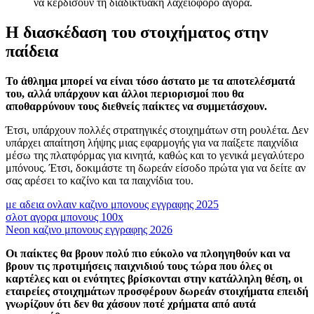
να κερδίσουν τη διαδικτυακή λαχειοφόρο αγορά.
Η διασκέδαση του στοιχήματος στην
παίδεια
Το άθλημα μπορεί να είναι τόσο άστατο με τα αποτελέσματά
του, αλλά υπάρχουν και άλλοι περιορισμοί που θα
αποθαρρύνουν τους διεθνείς παίκτες να συμμετάσχουν.
Έτσι, υπάρχουν πολλές στρατηγικές στοιχημάτων στη ρουλέτα. Δεν
υπάρχει απαίτηση λήψης μιας εφαρμογής για να παίξετε παιχνίδια
μέσω της πλατφόρμας για κινητά, καθώς και το γενικά μεγαλύτερο
μπόνους. Έτσι, δοκιμάστε τη δωρεάν είσοδο πρώτα για να δείτε αν
σας αρέσει το καζίνο και τα παιχνίδια του.
με αδεια ονλαιν καζινο μπονους εγγραφης 2025
σλοτ αγορα μπονους 100x
Neon καζινο μπονους εγγραφης 2026
Οι παίκτες θα βρουν πολύ πιο εύκολο να πλοηγηθούν και να
βρουν τις προτιμήσεις παιχνιδιού τους τώρα που όλες οι
καρτέλες και οι ενότητες βρίσκονται στην κατάλληλη θέση, οι
εταιρείες στοιχημάτων προσφέρουν δωρεάν στοιχήματα επειδή
γνωρίζουν ότι δεν θα χάσουν ποτέ χρήματα από αυτά