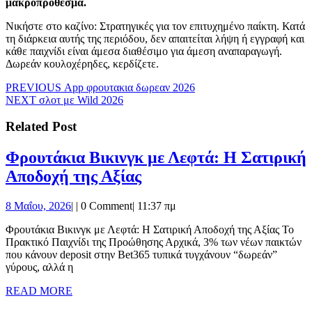
μακροπρόθεσμα.
Νικήστε στο καζίνο: Στρατηγικές για τον επιτυχημένο παίκτη. Κατά
τη διάρκεια αυτής της περιόδου, δεν απαιτείται λήψη ή εγγραφή και
κάθε παιχνίδι είναι άμεσα διαθέσιμο για άμεση αναπαραγωγή.
Δωρεάν κουλοχέρηδες, κερδίζετε.
Πλοήγηση
Previous
PREVIOUS
App φρουτακια δωρεαν 2026
Next
post:
NEXT
σλοτ με Wild 2026
άρθρων
post:
Related Post
Φρουτάκια Βικινγκ με Λεφτά: Η Σατιρική
Φρουτάκια
Αποδοχή της Αξίας
Βικινγκ
8
8 Μαΐου, 2026
|
|
0 Comment
|
11:37 πμ
με
Μαΐου,
Λεφτά:
Φρουτάκια Βικινγκ με Λεφτά: Η Σατιρική Αποδοχή της Αξίας Το
2026
Πρακτικό Παιχνίδι της Προώθησης Αρχικά, 3% των νέων παικτών
Η
που κάνουν deposit στην Bet365 τυπικά τυγχάνουν “δωρεάν”
Σατιρική
γύρους, αλλά η
Αποδοχή
READ
READ MORE
MORE
της