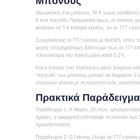
Μπόνους
Θεωρητικά, ένα μπόνους 30 € χωρίς κατάθεση 
€ ανά παιχνίδι. Πραγματικά όμως, οι παίκτες χ
φτάσουν σε 5 € καθαρό κέρδος, αν το 777 casin
Συγκρίνοντας το 777 casino με Bet365, όπου τ
φορές στοιχηματισμό, βλέπουμε πως το 777 επιδ
πλεονέκτημα του παίκτη μόνο κατά 0,1%.
Και η ένταση: στο Starburst η μέση διάρκεια εν
“παιχνίδι” των μπόνους μπορεί να διαρκέσει 
στοιχείων γίνεται με τη ταχύτητα ενός χιονιόπτε
Πρακτικά Παράδειγμα
Παράδειγμα 1: Η Μαρία, 28 ετών, χρησιμοποίη
ημέρες, η εφαρμογή επέστρεψε το σύνολο των 
προειδοποίηση.
Παράδειγμα 2: Ο Γιάννης έλειψε το 777 casino 