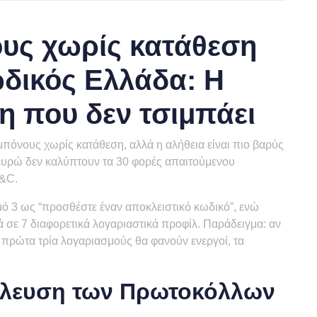
ους χωρίς κατάθεση
ωδικός Ελλάδα: Η
η που δεν τσιμπάει
πόνους χωρίς κατάθεση, αλλά η αλήθεια είναι πιο βαρύς
ευρώ δεν καλύπτουν τα 30 φορές απαιτούμενου
T&C.
μό 3 ως “προσθέστε έναν αποκλειστικό κωδικό”, ενώ
ά σε 7 διαφορετικά λογαριαστικά προφίλ. Παράδειγμα: αν
 πρώτα τρία λογαριασμούς θα φανούν ενεργοί, τα
λευση των Πρωτοκόλλων