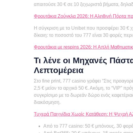
απαιτούσε 30 € σε 10 ξεχωριστά βήματα, δηλαδ
Φρουτάκια Ζούγκλα 2026: Η Αληθινή Πόρτα π
Η σύγκριση με το Unibet που προσφέρει 30 € χ
δίκαιη: το ποσοστό του 777 είναι 30 φορές πε
Φρουτάκια με respins 2026: Η Απλή Μαθηματι
Τι λένε οι Μηχανές Πάστ
Λεπτομέρεια
Στο fine print, 777 casino γράφει “Στις προαγο
2,5 € μείον το αρχικό 50 €. Ακόμη, το “VIP” πρ
συγκρίσιμο με το δωρεάν δώρο ενός καφετέριας
διακόσμηση.
Τυχερά Παιχνίδια Χωρίς Κατάθεση: Η Ψυχρή Α
Από το 777 casino: 50 € μπόνους, 30 φορέ