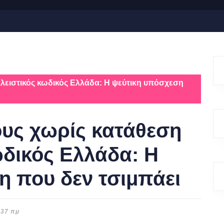
λειστικός κωδικός Ελλάδα: Η ψεύτικη υπόσχεση
ους χωρίς κατάθεση
ωδικός Ελλάδα: Η
η που δεν τσιμπάει
:37 πμ