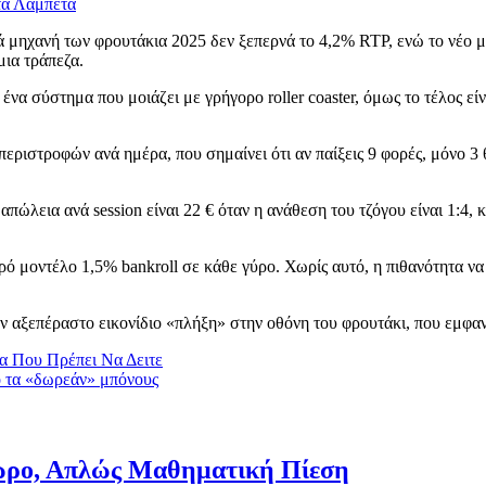
τα Λάμπετα
ά μηχανή των φρουτάκια 2025 δεν ξεπερνά το 4,2% RTP, ενώ το νέο μ
μια τράπεζα.
να σύστημα που μοιάζει με γρήγορο roller coaster, όμως το τέλος είνα
περιστροφών ανά ημέρα, που σημαίνει ότι αν παίξεις 9 φορές, μόνο 3
πώλεια ανά session είναι 22 € όταν η ανάθεση του τζόγου είναι 1:4, κ
ρό μοντέλο 1,5% bankroll σε κάθε γύρο. Χωρίς αυτό, η πιθανότητα να
όν αξεπέραστο εικονίδιο «πλήξη» στην οθόνη του φρουτάκι, που εμφαν
α Που Πρέπει Να Δειτε
ό τα «δωρεάν» μπόνους
Ελληνικο
Δώρο, Απλώς Μαθηματική Πίεση