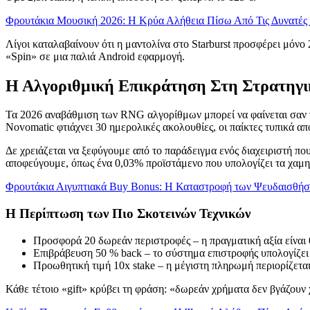
Φρουτάκια Μουσική 2026: Η Κρύα Αλήθεια Πίσω Από Τις Δυνατές
Λίγοι καταλαβαίνουν ότι η μαντολίνα στο Starburst προσφέρει μόνο 
«Spin» σε μια παλιά Android εφαρμογή.
Η Αλγοριθμική Επικράτηση Στη Στρατηγ
Τα 2026 αναβάθμιση των RNG αλγορίθμων μπορεί να φαίνεται σαν τρ
Novomatic φτιάχνει 30 ημερολικές ακολουθίες, οι παίκτες τυπικά αποφ
Δε χρειάζεται να ξεφύγουμε από το παράδειγμα ενός διαχειριστή που
αποφεύγουμε, όπως ένα 0,03% προϊστάμενο που υπολογίζει τα χαμη
Φρουτάκια Αιγυπτιακά Buy Bonus: Η Καταστροφή των Ψευδαισθή
Η Περίπτωση των Πιο Σκοτεινών Τεχνικών
Προσφορά 20 δωρεάν περιστροφές – η πραγματική αξία είναι 
Επιβράβευση 50 % back – το σύστημα επιστροφής υπολογίζει μ
Προωθητική τιμή 10x stake – η μέγιστη πληρωμή περιορίζεται
Κάθε τέτοιο «gift» κρύβει τη φράση: «δωρεάν χρήματα δεν βγάζουν χ