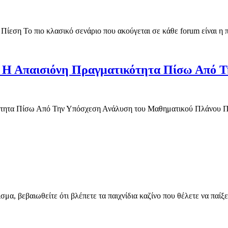
καζινο
μπονους
100
Πίεση Το πιο κλασικό σενάριο που ακούγεται σε κάθε forum είναι η
ευρω:
Όχι
Η Απαισιόνη Πραγματικότητα Πίσω Από Τ
Δώρο,
Απλώς
Μαθηματικ
Πίεση
ες