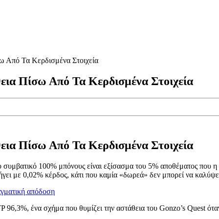
 Από Τα Κερδισμένα Στοιχεία
ια Πίσω Από Τα Κερδισμένα Στοιχεία
ια Πίσω Από Τα Κερδισμένα Στοιχεία
συμβατικό 100% μπόνους είναι εξίσασμα του 5% αποθέματος που η B
ήγει με 0,02% κέρδος, κάτι που καμία «δωρεά» δεν μπορεί να καλύψε
αγματική απόδοση
 96,3%, ένα σχήμα που θυμίζει την αστάθεια του Gonzo’s Quest όταν 