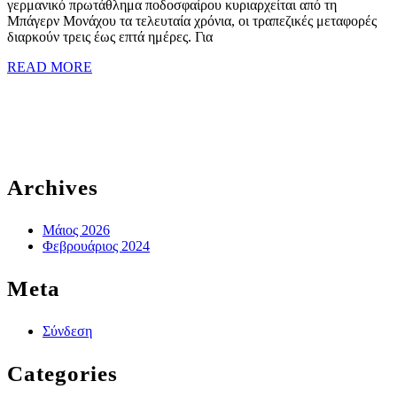
γερμανικό πρωτάθλημα ποδοσφαίρου κυριαρχείται από τη
Μπάγερν Μονάχου τα τελευταία χρόνια, οι τραπεζικές μεταφορές
διαρκούν τρεις έως επτά ημέρες. Για
READ
READ MORE
MORE
Archives
Μάιος 2026
Φεβρουάριος 2024
Meta
Σύνδεση
Categories